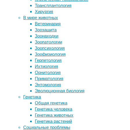
Трансплантология
Ранние уроки музыки стимулируют
Во
Хирургия
особое развитие мозга
время
В мире животных
Выбор имени ребенка и породы
острой
Ветеринария
собаки напоминает естественный
фазы
Зоозащита
отбор
грибковой
Зоонаходки
Нейрокомпьютерная речь
инфекции
Зоопатологии
Знание букв еще не гарантирует
некоторые
Зоопсихология
легкое чтение
муравьи
Зоофизиология
начинали
Герпетология
выбирать
Следите за новостями
Ихтиология
пищу,
Орнитология
в
Приматология
которой
Энтомология
содержалась
Эволюционная биология
измельченная
Генетика
тля.
Общая генетика
Все
Генетика человека
потому,
Генетика животных
что
Генетика растений
в
Социальные проблемы
организме