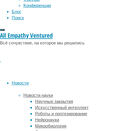
их
Конференции
крови
Блог
находятся
Поиск
яйца
или
вылупившиеся
All Empathy Ventured
личинки
Всё сочувствие, на которое мы решились
паразитических
ос.
Теперь,
похоже,
самолечение
практикуют
и
Новости
муравьи.
Новости науки
Последние
Научные закрытия
эксперименты
Искусственный интеллект
показали
,
Роботы и протезирование
что
Нейронауки
зараженные
Микробиология
грибковыми