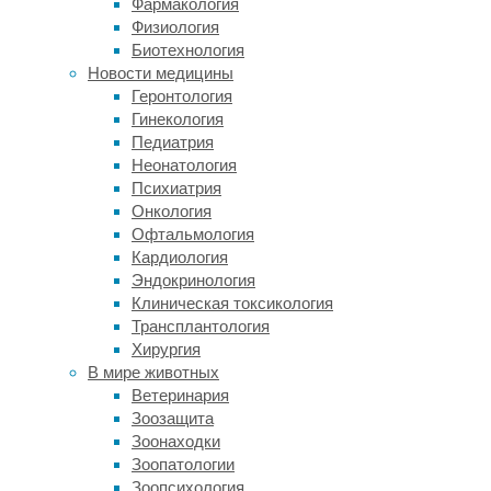
Фармакология
инфекциями
Физиология
бурые
Биотехнология
лесные
Новости медицины
муравьи
Геронтология
(
Formica
Гинекология
fusca
)
Педиатрия
предпочитают
Неонатология
привычной
Психиатрия
пище
Онкология
еду,
Офтальмология
которую
Кардиология
ученые
Эндокринология
предварительно
Клиническая токсикология
сбрызнули
Трансплантология
перекисью
Хирургия
водорода.
В мире животных
Хотя
Ветеринария
это
Зоозащита
химическое
Зоонаходки
соединение
Зоопатологии
в
Зоопсихология