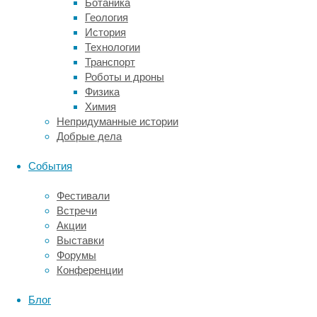
Ботаника
из
Геология
«природных
История
компонентов».
Технологии
Для
Транспорт
этого
Роботы и дроны
исследователи
Физика
приготовили
Химия
насекомым
Непридуманные истории
«блюда»
Добрые дела
с
добавлением
События
разной
концентрации
Фестивали
измельченной
Встречи
тли. Результаты
Акции
работы
Выставки
опубликованы
Форумы
в
Конференции
журнале
Biology
Блог
Letters
.