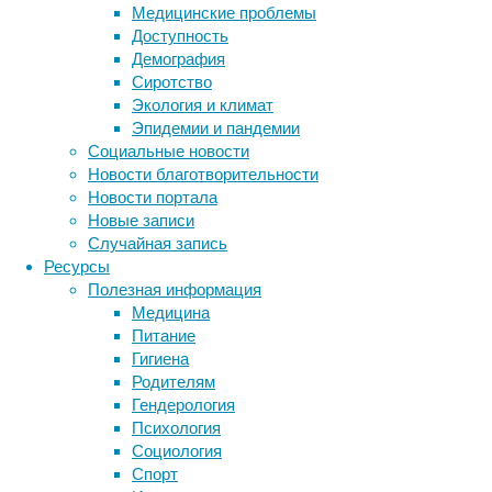
Медицинские проблемы
тли
Доступность
есть
Демография
антисептик,
Сиротство
помогающий
Экология и климат
насекомым
Эпидемии и пандемии
справиться
Социальные новости
с
Новости благотворительности
болезнью.
Новости портала
Новые записи
Случайная запись
Ресурсы
Полезная информация
Медицина
Питание
Гигиена
Самолечение
Родителям
среди
Гендерология
животных
Психология
не
Социология
редкость.
Спорт
Метки
Например,