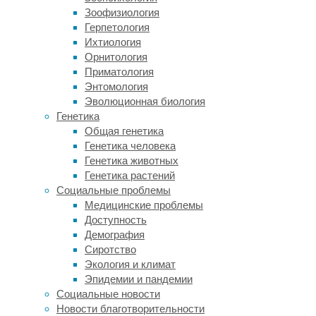
больших
Зоофизиология
количествах
Герпетология
ядовито
Ихтиология
для
Орнитология
муравьев,
Приматология
они,
Энтомология
видимо,
Эволюционная биология
научились
Генетика
применять
Общая генетика
его
Генетика человека
для
Генетика животных
защиты
Генетика растений
от
Социальные проблемы
патогенных
Медицинские проблемы
микроорганизмов.
Доступность
Демография
Команда
Сиротство
ученых
Экология и климат
из
Эпидемии и пандемии
Грацкого
Социальные новости
университета
Новости благотворительности
(Австрия)