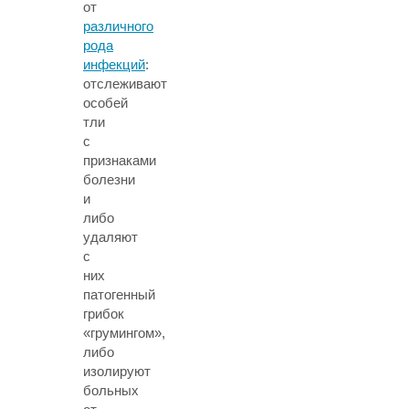
от
различного
рода
инфекций
:
отслеживают
особей
тли
с
признаками
болезни
и
либо
удаляют
с
них
патогенный
грибок
«грумингом»,
либо
изолируют
больных