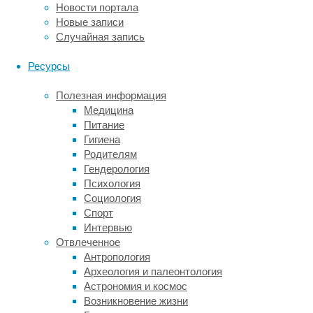
Новости портала
под
Новые записи
руководством
Случайная запись
Джейсона
Риссанена
Ресурсы
попыталась
выяснить,
Полезная информация
будут
Медицина
ли
Питание
бурые
Гигиена
лесные
Родителям
муравьи,
Гендерология
подвергшиеся
Психология
воздействию
Социология
грибкового
Спорт
патогена,
Интервью
использовать
Отвлеченное
перекись
Антропология
водорода
Археология и палеонтология
для
Астрономия и космос
лечебных
Возникновение жизни
целей