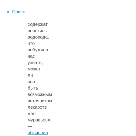
«Некоторые
виды
Поиск
тли
содержат
перекись
водорода,
что
побудило
нас
узнать,
может
ли
она
быть
возможным
источником
лекарств
для
муравьев»,
—
объяснил