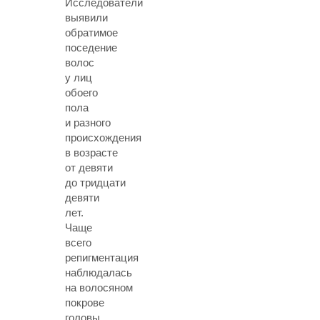
Исследователи
выявили
обратимое
поседение
волос
у лиц
обоего
пола
и разного
происхождения
в возрасте
от девяти
до тридцати
девяти
лет.
Чаще
всего
репигментация
наблюдалась
на волосяном
покрове
головы,