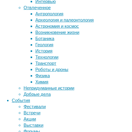
Интервью
процесс
Отвлеченное
тесно
Антропология
связан
Археология и палеонтология
Метки
с
Астрономия и космос
уровнем
биология
Возникновение жизни
бактерии
ДНК
стресса:
Ботаника
биотехнология
вирусы
сильные
восприятие
Геология
животные
эмоциональные
генетика
дети
диагностика
История
нагрузки
здоровье
знания
иммунитет
Технологии
заставляют
Транспорт
инфекции
инструменты и методы
волосы
Роботы и дроны
исследования
обесцвечиваться,
климат
когнитивистика
Физика
но
медицина
Химия
когда
метаболизм
лекарства
Непридуманные истории
они
мозг
Добрые дела
неврология
наука
прекращаются,
События
нейробиология
нейроновости
поседение
Фестивали
обращается
нейрофизиология
общество
обучение
Встречи
вспять.
питание
онкология
память
палеонтология
Акции
Это
психология
поведение
психиатрия
Выставки
дает
Форумы