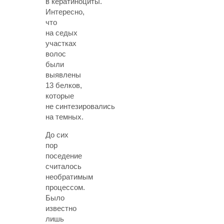
в кератиноциты.
Интересно,
что
на седых
участках
волос
были
выявлены
13 белков,
которые
не синтезировались
на темных.
До сих
пор
поседение
считалось
необратимым
процессом.
Было
известно
лишь