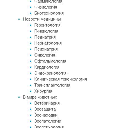
Фармакология
признаков
Физиология
старения.
Биотехнология
У большинства
Новости медицины
людей
Геронтология
первые
Гинекология
седые
Педиатрия
волосы
Неонатология
начинают
Психиатрия
появляться
Онкология
между
Офтальмология
тридцатью
Кардиология
и сорока
Эндокринология
годами,
Клиническая токсикология
после
Трансплантология
чего
Хирургия
их
В мире животных
количество
Ветеринария
быстро
Зоозащита
растет.
Зоонаходки
При
Зоопатологии
этом
Зоопсихология