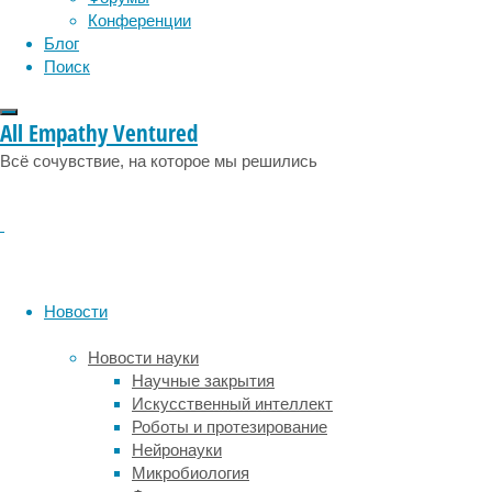
социология
социальные проблемы
сон
надежду
Конференции
физиология
эволюция
экология
на
Блог
создание
эмоции
эпидемия
этология
Поиск
терапии,
которая
позволит
All Empathy Ventured
надолго
Всё сочувствие, на которое мы решились
устранять
седину
и
избавит
от
необходимости
постоянно
Новости
закрашивать
обесцветившиеся
Новости науки
пряди.
Научные закрытия
Искусственный интеллект
Седина —
Роботы и протезирование
один
Нейронауки
из самых
Микробиология
явных