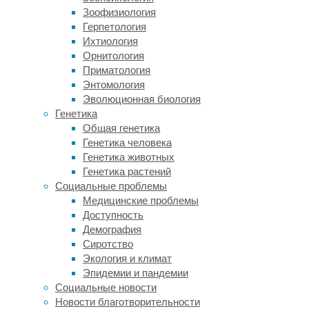
точные
Зоофизиология
причины
Герпетология
этого
Ихтиология
процесса
Орнитология
остаются
Приматология
плохо
Энтомология
изученными.
Эволюционная биология
Например,
Генетика
несмотря
Общая генетика
на популярные
Генетика человека
представления
Генетика животных
о том,
Генетика растений
что
Социальные проблемы
можно
Медицинские проблемы
поседеть
Доступность
от страха,
Демография
связь
Сиротство
между
Экология и климат
сединой
Эпидемии и пандемии
и стрессом
Социальные новости
была
Новости благотворительности
подтверждена