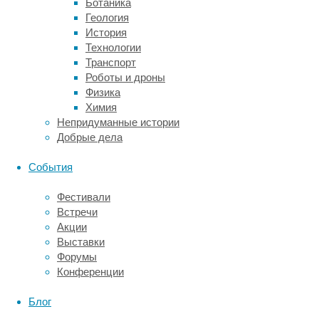
Ботаника
на уровне
Геология
отдельного
История
волоса.
Технологии
Предложенный
Транспорт
ими
Роботы и дроны
подход
Физика
немного
Химия
напоминает
Непридуманные истории
тот,
Добрые дела
что
используют
События
в дендрохронологии
для
Фестивали
реконструкции
Встречи
древнего
Акции
климата
Выставки
с помощью
Форумы
годичных
Конференции
колец
деревьев.
Блог
Теперь,