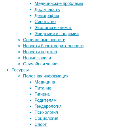
Медицинские проблемы
причем
Доступность
делают
Демография
это
Сиротство
в
Экология и климат
течение
Эпидемии и пандемии
всего
Социальные новости
нескольких
Новости благотворительности
месяцев.
Новости портала
Новые записи
Случайная запись
Ресурсы
Полезная информация
Медицина
Питание
Гигиена
Родителям
Гендерология
По
Психология
данным
Социология
исследователей,
Спорт
этот