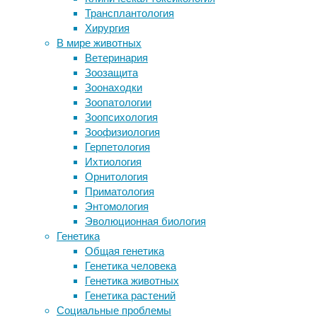
стресс
,
Трансплантология
исчезновение видов, а инвазивные
физиология
Хирургия
растения
В мире животных
Защищающий мозг барьер обладает
Вопреки
Ветеринария
собственными биологическими
распространенному
Зоозащита
часами и слабеет к ночи
представлению,
Зоонаходки
Первыми фруктоядными животными
седина
Зоопатологии
на Земле были птицы
у
Зоопсихология
Банановые волокна предложили
людей
Зоофизиология
использовать в производстве
оказалась
Герпетология
автомобилей
обратимой.
Ихтиология
У цианобактерий обнаружили
Согласно
Орнитология
«зрение»
исследованию,
Приматология
опубликованному
Энтомология
в
eLife
,
Следите за новостями
Эволюционная биология
седые
Генетика
волосы
Общая генетика
нередко
Генетика человека
возвращают
Генетика животных
себе
Генетика растений
первоначальный
Социальные проблемы
цвет,