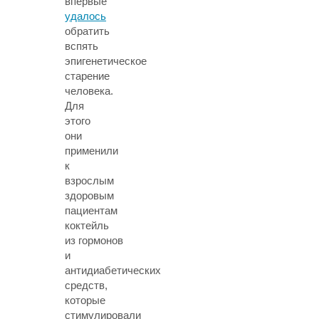
впервые
удалось
обратить
вспять
эпигенетическое
старение
человека.
Для
этого
они
применили
к
взрослым
здоровым
пациентам
коктейль
из гормонов
и
антидиабетических
средств,
которые
стимулировали