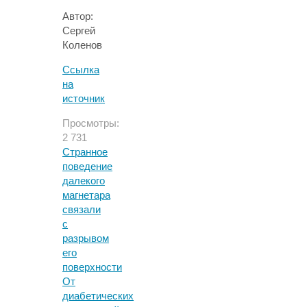
Автор:
Сергей
Коленов
Ссылка
на
источник
Просмотры:
2 731
Странное
поведение
далекого
магнетара
связали
с
разрывом
его
поверхности
От
диабетических