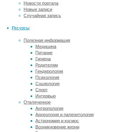
Новости портала
только
Новые записи
для
Случайная запись
мышей,
но не для
Ресурсы
человека.
Полезная информация
Исследователи
Медицина
во главе
Питание
с
Гигиена
Мартином
Родителям
Пикаром
Гендерология
(Martin Picard)
Психология
из Колумбийского
Социология
университета
Спорт
разработали
Интервью
новую
Отвлеченное
методику,
Антропология
которая
Археология и палеонтология
позволяет
Астрономия и космос
изучать
Возникновение жизни
поседение