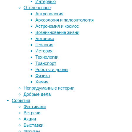
Интервью
тысяч) 
Отвлеченное
оказалс
Антропология
«Следуе
Археология и палеонтология
от него
Астрономия и космос
— это п
Возникновение жизни
стандар
Ботаника
нетрудо
Геология
Азиатск
История
работы.
Технологии
Транспорт
Проанал
Роботы и дроны
пришли 
Физика
очередь
Химия
в рацио
Непридуманные истории
крови н
Добрые дела
нетрудо
События
всего с
Фестивали
высокий
Встречи
Акции
В списо
Выставки
попали 
Форумы