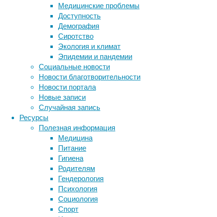
Медицинские проблемы
рак мол
Доступность
колорек
Демография
самые б
Сиротство
резкое 
Экология и климат
Эпидемии и пандемии
Ра
Социальные новости
на
Новости благотворительности
Новости портала
Также у
Новые записи
2019 го
Случайная запись
женщин.
Ресурсы
186,5 н
Полезная информация
человек
Медицина
Питание
Что кас
Гигиена
высокий
Родителям
населен
Гендерология
на 100 
Психология
Сахары 
Социология
скоррек
Спорт
зафикси