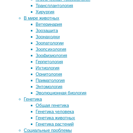
Онколог
Трансплантология
Карбамазепин замедлил
людей с
Хирургия
прогрессирование остеоартрита
мире. И
В мире животных
Преимущества техники Apple: когда
Oncolog
Ветеринария
устройства работают как единая
выяснил
Зоозащита
система
от 14 д
Зоонаходки
Человек как средство от кукушки
от 2019
Зоопатологии
Неисправности программной части
данные,
Зоопсихология
компьютера
процент
Зоофизиология
Герпетология
Исследо
Ихтиология
обнаруж
Орнитология
году. Ч
Приматология
Энтомология
В то же
Эволюционная биология
молодых
Генетика
печени 
Общая генетика
Генетика человека
«Число 
Генетика животных
— на 27
Генетика растений
наивысш
Социальные проблемы
нетруд