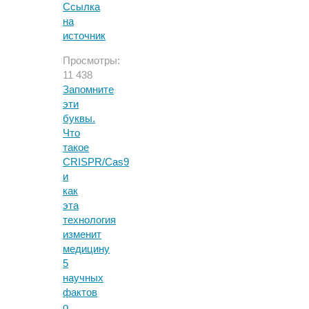
Ссылка
на
источник
Просмотры:
11 438
Запомните
эти
буквы.
Что
такое
CRISPR/Cas9
и
как
эта
технология
изменит
медицину
5
научных
фактов
о