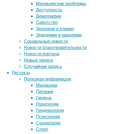
рецепторами
Медицинские проблемы
(CAR-
Доступность
T),
Демография
использовав
Сиротство
для
Экология и климат
их
Эпидемии и пандемии
получения
Социальные новости
систему
Новости благотворительности
CRISPR/Cas9.
Новости портала
Новые записи
Случайная запись
Ресурсы
Полезная информация
Медицина
Питание
Гигиена
Родителям
Гендерология
Технология
Психология
CAR-
Социология
T
Спорт
—