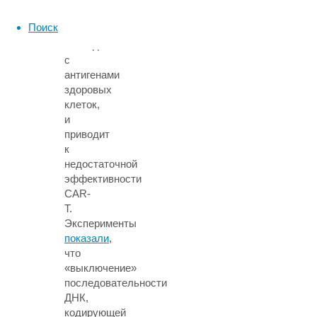
антигенов
раковых
Поиск
клеток
совпадают
с
антигенами
здоровых
клеток,
и
приводит
к
недостаточной
эффективности
CAR-
T.
Эксперименты
показали
,
что
«выключение»
последовательности
ДНК,
кодирующей