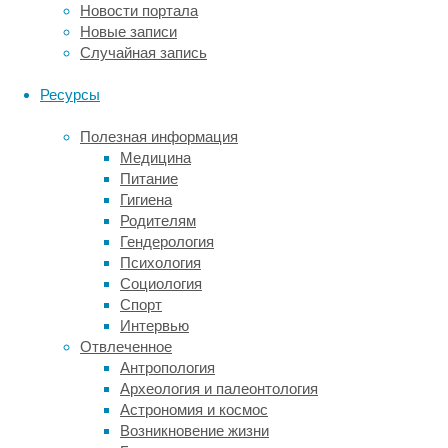
Новости портала
Таким
Новые записи
образом,
Случайная запись
модифицированные
клетки
Ресурсы
экспрессируют
и
Полезная информация
искусственный,
Медицина
и
Питание
«родной»
Гигиена
рецепторы.
Родителям
При
Гендерология
этом
Психология
лимфоциты
Социология
с
Спорт
TCR,
Интервью
которые
Отвлеченное
специфичны
Антропология
в
Археология и палеонтология
отношении
Астрономия и космос
собственных
Возникновение жизни
антигенов