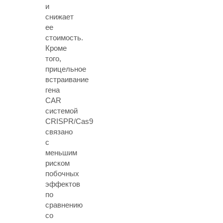
и
снижает
ее
стоимость.
Кроме
того,
прицельное
встраивание
гена
CAR
системой
CRISPR/Cas9
связано
с
меньшим
риском
побочных
эффектов
по
сравнению
со