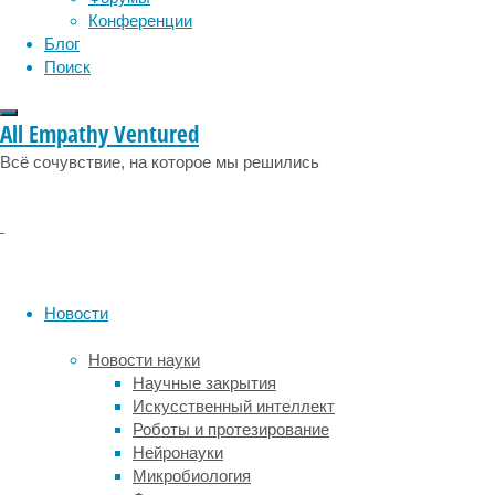
эмоции
эпидемия
этология
Конференции
они
Блог
синтезировали
Поиск
искусственный
рецептор,
который
All Empathy Ventured
состоит
Всё сочувствие, на которое мы решились
из
фрагмента
антитела,
распознающего
опухолевые
клетки,
и
Новости
внутриклеточной
части,
Новости науки
активирующей
Научные закрытия
лимфоцит.
Искусственный интеллект
В
Роботы и протезирование
ходе
Нейронауки
экспериментов
Микробиология
CAR-