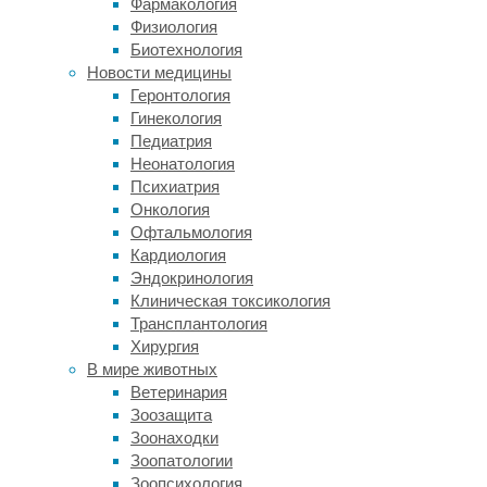
Фармакология
T
Физиология
успешно
Биотехнология
излечивали
Новости медицины
некоторые
Геронтология
формы
Гинекология
рака,
Педиатрия
в
Неонатология
первую
Психиатрия
очередь
Онкология
гематологические:
Офтальмология
наиболее
Кардиология
действенными
Эндокринология
оказались
Клиническая токсикология
клетки,
Трансплантология
распознающие
Хирургия
антиген
В мире животных
В-
Ветеринария
лимфоцитов
Зоозащита
CD19.
Зоонаходки
Однако
Зоопатологии
в
Зоопсихология