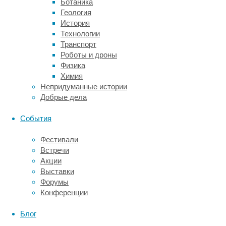
Ботаника
организма,
Геология
относительно
История
быстро
Технологии
уничтожаются
Транспорт
естественным
Роботы и дроны
путем,
Физика
чтобы
Химия
не
Непридуманные истории
допустить
Добрые дела
развития
аутоиммунных
События
заболеваний.
Это
Фестивали
же
Встречи
ослабляет
Акции
их
Выставки
атаку
Форумы
на
Конференции
опухоли,
поскольку
Блог
часть