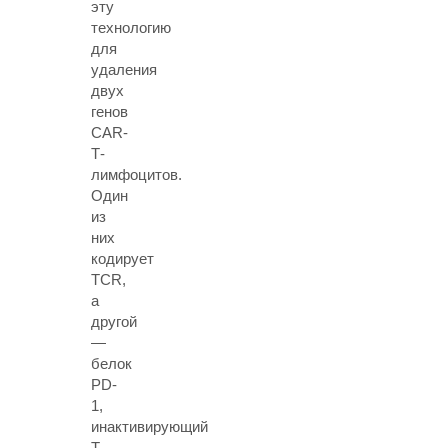
эту
технологию
для
удаления
двух
генов
CAR-
Т-
лимфоцитов.
Один
из
них
кодирует
TCR,
а
другой
—
белок
PD-
1,
инактивирующий
Т-