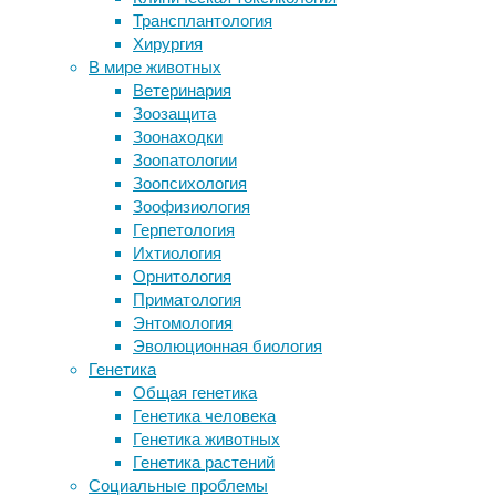
20:22
Трансплантология
каменном веке избегали
29/12/2024
Хирургия
кровосмешения
биотехнология
,
В мире животных
Усатые-полосатые: первая помощь
генная
Ветеринария
при укусе пчелы или осы
инженерия
,
Зоозащита
Израильское гражданство
генная
Зоонаходки
Разные виды микробов кишечника
терапия
,
Зоопатологии
образуют слаженные «команды»
медицина
,
Зоопсихология
Правое полушарие детского мозга
онкология
Зоофизиология
взяло на себя языковые функции
Герпетология
после повреждения левого
Американские
Ихтиология
ученые
Орнитология
Следите за новостями
повысили
Приматология
эффективность
Энтомология
терапии
Эволюционная биология
рака
Генетика
Т-
Общая генетика
лимфоцитами
Генетика человека
с
Генетика животных
химерными
Генетика растений
антигенными
Социальные проблемы