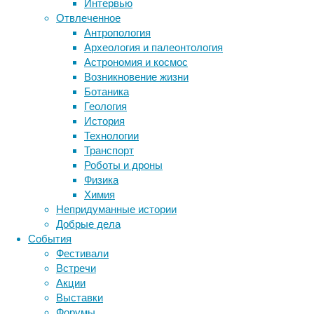
Интервью
наиболее
Отвлеченное
перспективный
Метки
Антропология
на
биология
Археология и палеонтология
сегодняшний
бактерии
ДНК
Астрономия и космос
день
биотехнология
вирусы
восприятие
Возникновение жизни
экспериментальный
животные
генетика
дети
диагностика
Ботаника
метод
здоровье
знания
иммунитет
Геология
лечения
История
инфекции
инструменты и методы
рака.
Технологии
Он
исследования
климат
когнитивистика
Транспорт
состоит
медицина
Роботы и дроны
в
метаболизм
лекарства
Физика
том,
мозг
Химия
неврология
что
наука
Непридуманные истории
лимфоциты
нейробиология
нейроновости
Добрые дела
пациента
нейрофизиология
общество
обучение
События
или
питание
онкология
память
палеонтология
Фестивали
донора
психология
поведение
психиатрия
Встречи
генетически
Акции
модифицируют
социология
социальные проблемы
сон
Выставки
физиология
так,
эволюция
экология
Форумы
чтобы