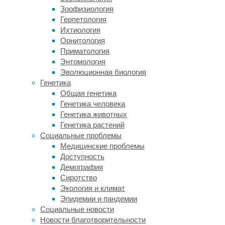
терапии
Зоофизиология
большинства
Герпетология
плотных
Ихтиология
опухолей
Орнитология
их
Приматология
эффективность
Энтомология
оказалась
Эволюционная биология
недостаточной.
Генетика
Общая генетика
Большинство
Генетика человека
современных
Генетика животных
методик
Генетика растений
производства
Социальные проблемы
CAR-
Медицинские проблемы
T
Доступность
не
Демография
затрагивают
Сиротство
основной
Экология и климат
рецептор
Эпидемии и пандемии
Т-
Социальные новости
лимфоцитов
Новости благотворительности
(TCR).