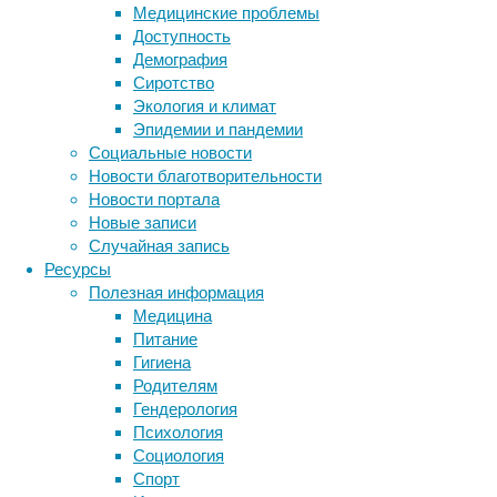
Медицинские проблемы
Доступность
Демография
Сиротство
В
Экология и климат
обычной
Эпидемии и пандемии
сигарете
Социальные новости
при
Новости благотворительности
тлении
Новости портала
появляются
Новые записи
нитрозамины
Случайная запись
–
Ресурсы
результат
Полезная информация
модификации
Медицина
никотина,
Питание
кроме
Гигиена
того,
Родителям
табак
Гендерология
сгорает
Психология
не
Социология
полностью;
Спорт
и