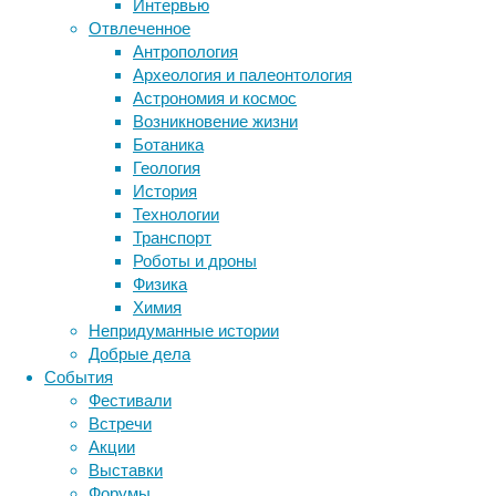
Интервью
нитрозамины,
Отвлеченное
и
Антропология
продукты
Археология и палеонтология
неполного
Астрономия и космос
сгорания
Метки
Возникновение жизни
табака
биология
Ботаника
опасны
бактерии
ДНК
Геология
тем,
биотехнология
вирусы
восприятие
История
что
животные
генетика
дети
диагностика
Технологии
вызывают
здоровье
знания
иммунитет
Транспорт
мутации
Роботы и дроны
инфекции
инструменты и методы
в
Физика
ДНК,
исследования
климат
когнитивистика
Химия
с
медицина
Непридуманные истории
которых,
метаболизм
лекарства
Добрые дела
в
мозг
События
неврология
свою
наука
Фестивали
нейробиология
очередь,
нейроновости
Встречи
может
нейрофизиология
общество
обучение
Акции
начаться
питание
онкология
память
палеонтология
Выставки
злокачественная
психология
поведение
психиатрия
Форумы