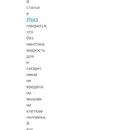
В
статье
в
PNAS
говорится,
что
без
никотина
жидкость
для
е-
сигарет
никак
не
вредила
ни
мышам,
ни
клеткам
человека.
А
вот