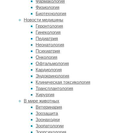
Фармакология
позволяют
Физиология
удовлетворить
Биотехнология
никотиновую
Новости медицины
зависимость
Геронтология
более
Гинекология
безопасным
Педиатрия
способом,
Неонатология
не
Психиатрия
подвергая
Онкология
себя
Офтальмология
действию
Кардиология
канцерогенов.
Эндокринология
И
Клиническая токсикология
все
Трансплантология
споры
Хирургия
про
В мире животных
е-
Ветеринария
сигареты
Зоозащита
обычно
Зоонаходки
посвящены
Зоопатологии
тому,
Зоопсихология