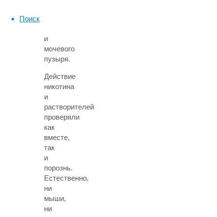
клетки
из
Поиск
легких
и
мочевого
пузыря.
Действие
никотина
и
растворителей
проверяли
как
вместе,
так
и
порознь.
Естественно,
ни
мыши,
ни