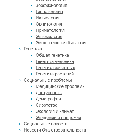
действительно
Зоофизиология
ли
Герпетология
они
Ихтиология
помогают
Орнитология
забыть
Приматология
про
Энтомология
обычные
Эволюционная биология
сигареты.
Генетика
(Если
Общая генетика
верить
Генетика человека
последним
Генетика животных
исследованиям
Генетика растений
на
Социальные проблемы
эту
Медицинские проблемы
тему,
Доступность
то
Демография
вроде
Сиротство
да,
Экология и климат
действительно
Эпидемии и пандемии
помогают
.)
Социальные новости
Правда,
Новости благотворительности