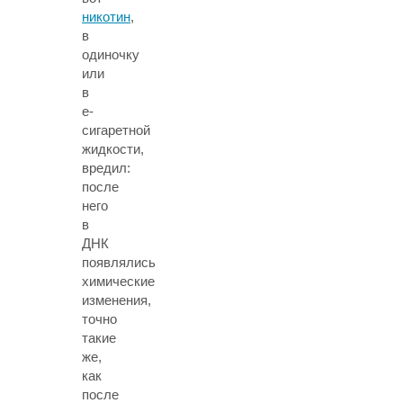
никотин
,
в
одиночку
или
в
е-
сигаретной
жидкости,
вредил:
после
него
в
ДНК
появлялись
химические
изменения,
точно
такие
же,
как
после