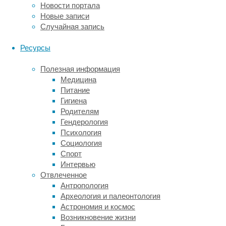
на
Новости портала
деле
Новые записи
может
Случайная запись
оказаться
так,
Ресурсы
что
и
Полезная информация
е-
Медицина
сигареты
Питание
вредны
Гигиена
так
Родителям
же,
Гендерология
как
Психология
и
Социология
обычные.
Спорт
Исследователи
Интервью
из
Отвлеченное
Нью-
Антропология
Йоркского
Археология и палеонтология
университета
Астрономия и космос
вместо
Возникновение жизни