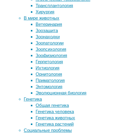
Трансплантология
исследования
,
пространства вместе с
Хирургия
медицина
,
профессионалами компании
В мире животных
онкология
,
«Зеленая магия»
Ветеринария
физиология
Распространенные антибиотики
Зоозащита
резко увеличивают риск расслоения
Считается,
Зоонаходки
аорты
что
Зоопатологии
В три раза сильнее человека: мягкие
электронные
Зоопсихология
роботы «обрастают» супермышцами
сигареты
Зоофизиология
Популярная эволюционная модель
безопаснее
Герпетология
оказалась основана на
обычных,
Ихтиология
математической ошибке
потому
Орнитология
Инфракрасный свет поможет снять
что
Приматология
болевые ощущения
в
Энтомология
них
Эволюционная биология
Следите за новостями
нет
Генетика
канцерогенных
Общая генетика
веществ.
Генетика человека
Генетика животных
Генетика растений
Социальные проблемы