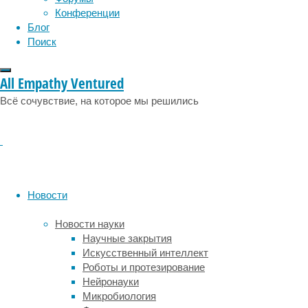
опухоль.
Конференции
социология
социальные проблемы
сон
В
Блог
физиология
эволюция
экология
электронных
Поиск
эмоции
эпидемия
этология
же
сигаретах
All Empathy Ventured
ничего
не
Всё сочувствие, на которое мы решились
горит,
человек
вдыхает
пар
из
никотина,
Новости
растворенного
в
Новости науки
специальном
Научные закрытия
веществе.
Искусственный интеллект
Иными
Роботы и протезирование
словами,
Нейронауки
такие
Микробиология
устройства