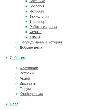
того,
Ботаника
чтобы
Геология
искать
История
канцерогенные
Технологии
вещества
Транспорт
в
Роботы и дроны
аэрозолях
Физика
из
Химия
е-
Непридуманные истории
сигарет,
Добрые дела
просто
проверили,
События
как
действует
Фестивали
их
Встречи
пар
Акции
на
Выставки
мышей
Форумы
и
Конференции
на
человеческие
Блог
эпителиальных