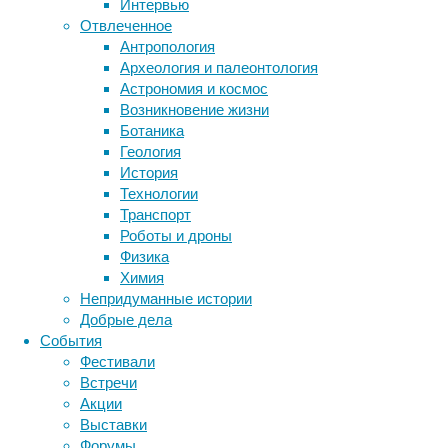
Интервью
«Важно 
Отвлеченное
приходо
Антропология
приходи
Археология и палеонтология
физичес
Астрономия и космос
время с
Возникновение жизни
веществ
Ботаника
Геология
Почти и
История
волосян
Технологии
почти в
Транспорт
зачатия
Роботы и дроны
детей н
Физика
некотор
Химия
характе
Непридуманные истории
Добрые дела
В данны
События
веществ
Фестивали
Подроб
Встречи
Commun
Акции
Выставки
Форумы