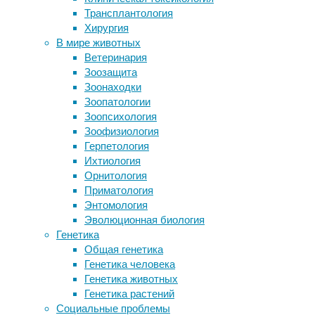
каждого
Трансплантология
борьбы со вспышкой Эболы
«Сезон 
Хирургия
Макросы в Rust: полное руководство
приходи
В мире животных
по стабильной стрельбе, рейдам и
Уотерле
Ветеринария
клановым боям
Хьюстон
Зоозащита
Что такое мегапожары и как можно
постоян
Зоонаходки
восстановить сгоревшие леса?
получен
Зоопатологии
У инфузории обнаружили
Зоопсихология
уникальные отклонения в
Круглог
Зоофизиология
генетическом коде
маниок.
Герпетология
Кишечные бактерии помогают
листовы
Ихтиология
муравьям наращивать толстую
фолиево
Орнитология
броню
беремен
Приматология
Энтомология
Учёные 
Эволюционная биология
заберем
Генетика
разгар 
Общая генетика
генов д
Генетика человека
Генетика животных
Оказало
Генетика растений
дождей,
Социальные проблемы
эпигене