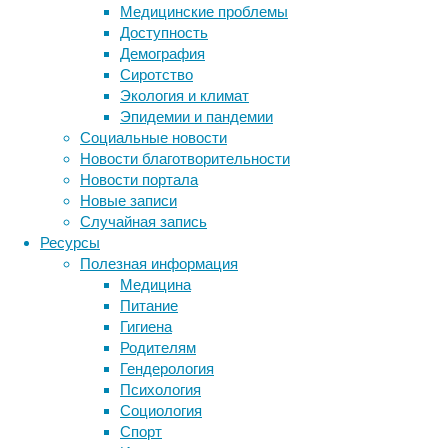
Медицинские проблемы
групп к
Доступность
Как пра
Демография
как фол
Сиротство
исследо
Экология и климат
напряму
Эпидемии и пандемии
Социальные новости
«Наши р
Новости благотворительности
момент 
Новости портала
ребёнка
Новые записи
Лондонс
Случайная запись
Ресурсы
В ходе
Полезная информация
предпол
Медицина
к эпиге
Питание
что с п
Гигиена
детёныш
Родителям
эпигене
Гендерология
Однако 
Психология
окружа
Социология
человек
Спорт