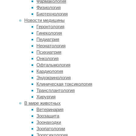
Фармакология
назад.
Физиология
В
Биотехнология
XX
Новости медицины
веке
Геронтология
возникла
Гинекология
идея
Педиатрия
добавить
Неонатология
к
Психиатрия
геологической
Онкология
летописи
Офтальмология
еще
Кардиология
одну
Эндокринология
часть,
Клиническая токсикология
антропоцен.
Трансплантология
Хирургия
Читать
В мире животных
дальше
Ветеринария
"Геологические
Экология
Зоозащита
свидетельства
и
Зоонаходки
эпохи
климат
Зоопатологии
антропоцена
Ученые
Зоопсихология
оказались