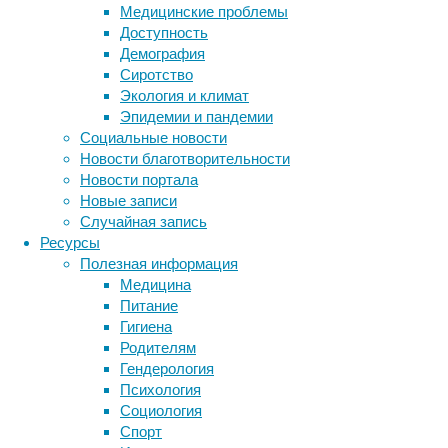
Медицинские проблемы
доказанных
Доступность
запасов
Демография
ископаемого
Сиротство
топлива
Экология и климат
всего
Эпидемии и пандемии
200
Социальные новости
компаний,
Новости благотворительности
будут
Новости портала
настолько
Новые записи
велики,
Случайная запись
что
Ресурсы
для
Полезная информация
их
Медицина
компенсации
Питание
нужны
Гигиена
новые
Родителям
леса
Гендерология
в
Психология
Метки
десятки
Социология
миллионов
биология
Спорт
бактерии
ДНК
квадратных