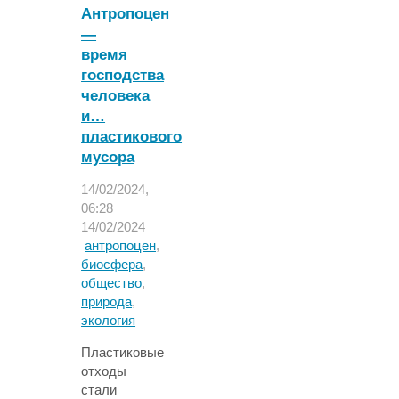
Антропоцен
концентрации
—
углекислого
время
газа
в
господства
1610
человека
году"
и…
пластикового
мусора
14/02/2024,
06:28
14/02/2024
антропоцен
,
биосфера
,
общество
,
природа
,
экология
Пластиковые
отходы
стали