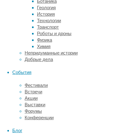
Ботаника
пик
Геология
пришелся
История
на
Технологии
2020-
Транспорт
е
Роботы и дроны
—
Физика
время,
Химия
в
Непридуманные истории
которое
Добрые дела
живем
мы.
События
Читать
дальше
Фестивали
"Ученые
История
Встречи
разобрались
Акции
Исследование
в
Выставки
греческого
причинах
Форумы
болота
рекордного
Конференции
озеленения
переписало
Земли
историю
Блог
в
Эллады