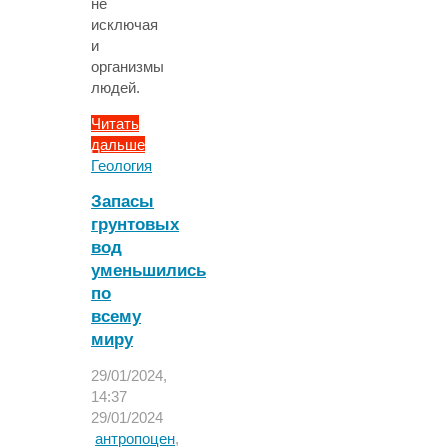
не
исключая
и
организмы
людей.
Читать
дальше
"Антропоцен
Геология
—
Запасы
время
грунтовых
господства
вод
человека
и…
уменьшились
пластикового
по
мусора"
всему
миру
29/01/2024,
14:37
29/01/2024
антропоцен
,