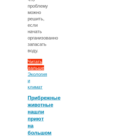
проблему
можно
решить,
если
начать
организованно
запасать
воду.
Читать
дальше
"Запасы
Экология
грунтовых
и
вод
климат
уменьшились
Прибрежные
по
животные
всему
нашли
миру"
приют
на
большом