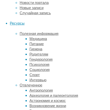
Новости портала
нашу
Новые записи
эпоху
Случайная запись
растительная
биомасса
Ресурсы
планеты
находится
Полезная информация
на
Медицина
рекордно
Питание
высоком
Гигиена
уровне
Родителям
как
Гендерология
минимум
Психология
за
Социология
последние
Спорт
50
Интервью
тысяч
Отвлеченное
лет.
Антропология
Теперь
Археология и палеонтология
исследователи
Астрономия и космос
установили,
Возникновение жизни
что