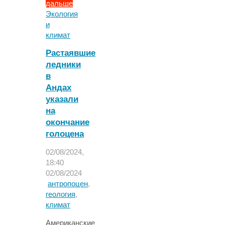
дальше
"Исследование
Экология
греческого
и
болота
климат
переписало
Растаявшие
историю
ледники
Эллады"
в
Андах
указали
на
окончание
голоцена
02/08/2024,
18:40
02/08/2024
антропоцен
,
геология
,
климат
Американские