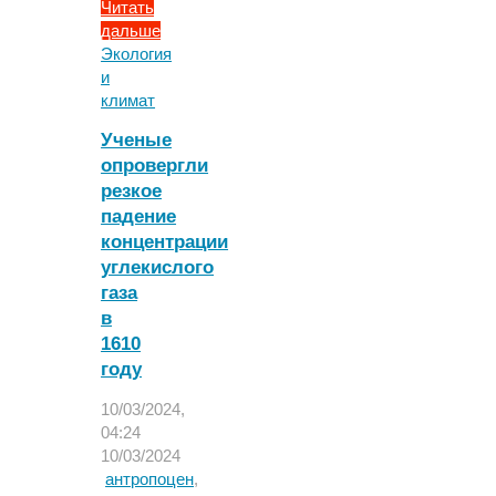
Читать
дальше
"Геологи
Экология
отвергли
и
эпоху
климат
антропоцена"
Ученые
опровергли
резкое
падение
концентрации
углекислого
газа
в
1610
году
10/03/2024,
04:24
10/03/2024
антропоцен
,