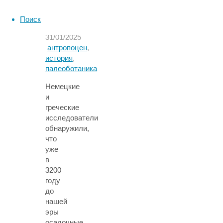
2020-
31/01/2025,
х"
Поиск
18:28
31/01/2025
антропоцен
,
история
,
палеоботаника
Немецкие
и
греческие
исследователи
обнаружили,
что
уже
в
3200
году
до
нашей
эры
осадочные