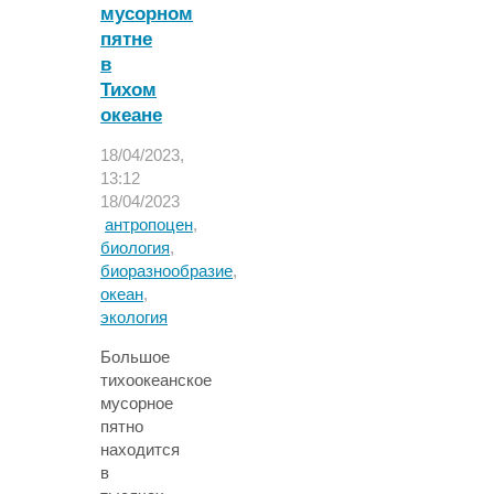
мусорном
пятне
в
Тихом
океане
18/04/2023,
13:12
18/04/2023
антропоцен
,
биология
,
биоразнообразие
,
океан
,
экология
Большое
тихоокеанское
мусорное
пятно
находится
в