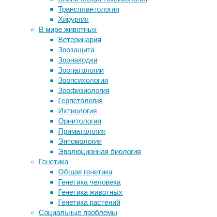
Америку,
Трансплантология
раны
чтобы
Хирургия
Система «исправления» ДНК сможет
не
В мире животных
остановить болезнь Гентигтона
перегреть
Ветеринария
Еда – 2021
планету
Зоозащита
«Виртуальное сердце» поможет
Зоонаходки
решить проблему с аритмией
22/06/2025,
Зоопатологии
01:49
Зоопсихология
Следите за новостями
22/06/2025
Зоофизиология
антропоцен
,
Герпетология
биоразнообразие
,
Ихтиология
климат
,
Орнитология
природа
,
Приматология
экология
Энтомология
Эволюционная биология
Выбросы
Генетика
углекислого
Общая генетика
газа,
Генетика человека
которые
Генетика животных
возникнут
Генетика растений
при
Социальные проблемы
сжигании