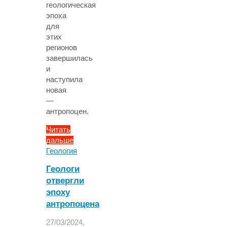
геологическая
эпоха
для
этих
регионов
завершилась
и
наступила
новая
—
антропоцен.
Читать
дальше
"Растаявшие
Геология
ледники
Геологи
в
отвергли
Андах
эпоху
указали
на
антропоцена
окончание
27/03/2024,
голоцена"