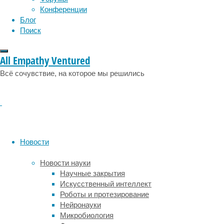
климат
Конференции
Эпоха,
Блог
в
Поиск
которой
мы
All Empathy Ventured
сейчас
живем,
Всё сочувствие, на которое мы решились
зовется
голоценом.
Она
наступила
после
большой
Новости
климатической
перемены
Новости науки
—
Научные закрытия
конца
Искусственный интеллект
ледниковой
Роботы и протезирование
эпохи
Нейронауки
11.700
Микробиология
лет