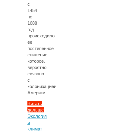
с
1454
по
1688
год
происходило
ее
постепенное
снижение,
которое,
вероятно,
связано
с
колонизацией
Америки.
Читать
дальше
"Ученые
Экология
опровергли
и
резкое
климат
падение