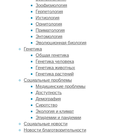
разобрались
Зоофизиология
убедительнее,
в
Герпетология
чем
Ихтиология
у
причинах
Орнитология
голоцена"
рекордного
Приматология
озеленения
Энтомология
Земли
Эволюционная биология
в
Генетика
2020-
Общая генетика
х
Генетика человека
Генетика животных
10/02/2025,
Генетика растений
11:00
Социальные проблемы
10/02/2025
Медицинские проблемы
антропоцен
,
Доступность
биология
,
Демография
ботаника
,
Сиротство
климат
,
Экология и климат
наука
,
Эпидемии и пандемии
экология
Социальные новости
Новости благотворительности
В