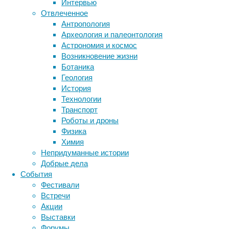
Интервью
Отвлеченное
Общайт
Антропология
электро
Археология и палеонтология
забывай
Астрономия и космос
телефон
Возникновение жизни
может б
Ботаника
контент
Геология
использ
История
Будьте 
Технологии
связь в
Транспорт
конкрет
Роботы и дроны
на осно
Физика
Химия
Наприме
Непридуманные истории
чувство
Добрые дела
исправи
События
глаголы
Фестивали
использ
Встречи
Акции
Знания 
Выставки
Контент
Форумы