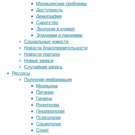
то, что
Медицинские проблемы
Доступность
Лучшие 
Демография
с вами,
Сиротство
способ 
Экология и климат
способо
Эпидемии и пандемии
Приведи
Социальные новости
размеща
Новости благотворительности
стиль и
Новости портала
аудитор
Новые записи
станут 
Случайная запись
похож н
Ресурсы
Полезная информация
Поделит
Медицина
которые
Питание
обязате
Гигиена
Родителям
Эти дей
Гендерология
командо
Психология
партнер
Социология
предпоч
Спорт
видению