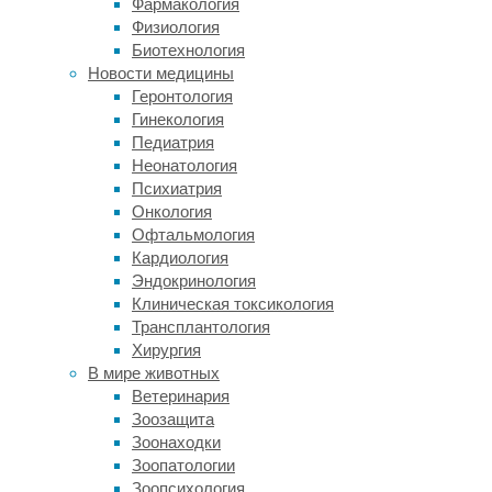
Фармакология
Держите
Физиология
отрасли
Биотехнология
получае
Новости медицины
увлекат
Геронтология
отправь
Гинекология
при раз
Педиатрия
Неонатология
Дополн
Психиатрия
поясняю
Онкология
вашей п
Офтальмология
Кардиология
Стратег
Эндокринология
Клиническая токсикология
Эффекти
Трансплантология
Именно 
Хирургия
нет чет
В мире животных
до нее.
Ветеринария
Ваш кон
Зоозащита
можно р
Зоонаходки
за вашу
Зоопатологии
Зоопсихология