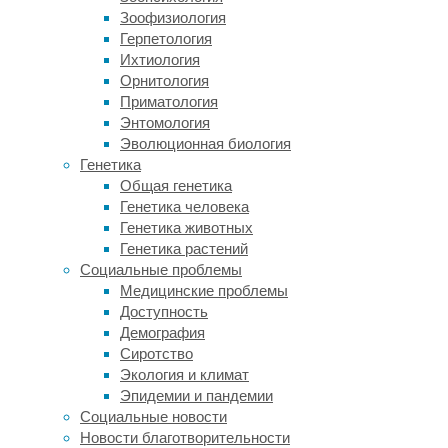
Начните
Зоофизиология
разрабо
Герпетология
создает
Ихтиология
Орнитология
Чего вы
Приматология
показат
Энтомология
команды
Эволюционная биология
создава
Генетика
«почему
Общая генетика
Сообщай
Генетика человека
вероятн
Генетика животных
об этом
Генетика растений
достиже
Социальные проблемы
маркети
Медицинские проблемы
Доступность
Поделит
Демография
собстве
Сиротство
сетях и
Экология и климат
обновле
Эпидемии и пандемии
идет ра
Социальные новости
Новости благотворительности
Это гар