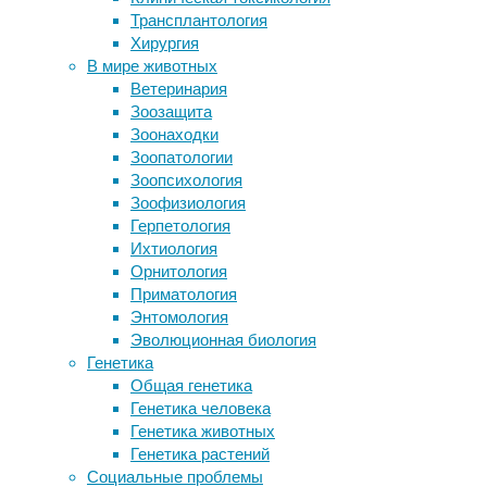
неискуш
Трансплантология
биометрического пароля
и позво
Хирургия
Мушиный жир убивает бактерий
компани
В мире животных
Прототип накожного анализатора
Ветеринария
проследил за уровнем стресса по
Независ
Зоозащита
составу пота
стратег
Зоонаходки
Как мозг преобразует звуки в
соответ
Зоопатологии
действия
Зоопсихология
Нестандартные проекты домов
Стиль
Зоофизиология
Герпетология
У всех 
Ихтиология
которые
Орнитология
связыва
Приматология
Если ав
Энтомология
блоге, 
Эволюционная биология
откажит
Генетика
который
Общая генетика
Генетика человека
Итак, к
Генетика животных
которые
Генетика растений
всего н
Социальные проблемы