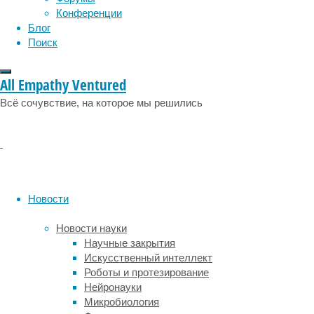
размеща
Конференции
маркето
Блог
узкоспе
Поиск
не смож
Когда в
All Empathy Ventured
сотрудн
Всё сочувствие, на которое мы решились
Хотя чл
чтобы з
Хотя ко
и распр
авторит
Новости
Вот как
Новости науки
Обеспеч
Научные закрытия
идеальн
Искусственный интеллект
отрасли
Роботы и протезирование
будущее
Нейронауки
действи
Микробиология
поиска 