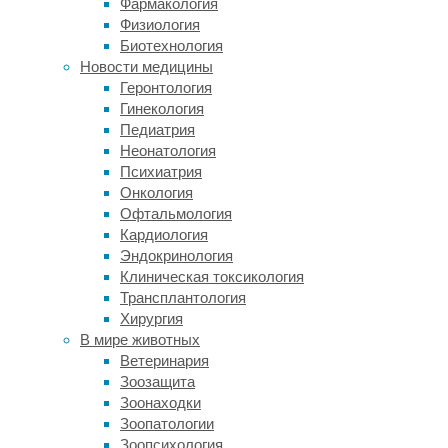
Фармакология
современная
Физиология
душевая
Биотехнология
кабина,
Новости медицины
декоративное
Геронтология
зеркало
Гинекология
или
Педиатрия
защитная
Неонатология
стеклянная
Психиатрия
столешница,
Онкология
клиенты
Офтальмология
могут
Кардиология
выбирать
Эндокринология
из
Клиническая токсикология
множества
Трансплантология
вариантов,
Хирургия
чтобы
В мире животных
воплотить
Ветеринария
своё
Зоозащита
видение.
Зоонаходки
Процесс
Зоопатологии
обычно
Зоопсихология