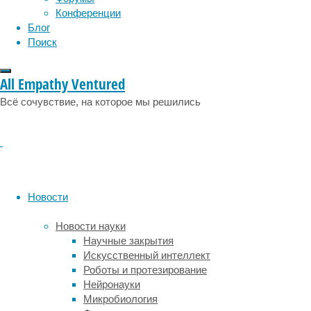
Конференции
из
Блог
ключевых
Поиск
преимуществ
заказа
стеклянных
All Empathy Ventured
изделий
является
Всё сочувствие, на которое мы решились
возможность
выбрать
точные
размеры,
толщину
и
Новости
стиль,
которые
Новости науки
лучше
Научные закрытия
всего
Искусственный интеллект
соответствуют
Роботы и протезирование
назначению.
Нейронауки
Будь
Микробиология
то