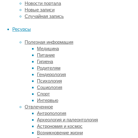
Новости портала
подход
Новые записи
гарантирует,
Случайная запись
что
конечный
Ресурсы
продукт
не
Полезная информация
только
Медицина
идеально
Питание
впишется
Гигиена
в
Родителям
интерьер,
Гендерология
но
Психология
и
Социология
подчеркнёт
Спорт
общий
Интервью
дизайн.
Отвлеченное
Антропология
После
Археология и палеонтология
утверждения
Астрономия и космос
параметров
Возникновение жизни
опытные