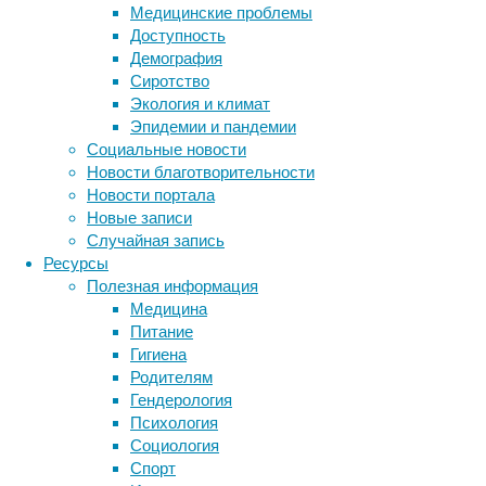
—
Медицинские проблемы
от
Доступность
стильных
Демография
офисных
Сиротство
перегородок
Экология и климат
до
Эпидемии и пандемии
элегантных
Социальные новости
домашних
Новости благотворительности
интерьеров.
Новости портала
По
Новые записи
мере
Случайная запись
роста
Ресурсы
спроса
Полезная информация
на
Медицина
индивидуальные
Питание
решения
Гигиена
всё
Родителям
больше
Гендерология
людей
Психология
и
Социология
Метки
компаний
Спорт