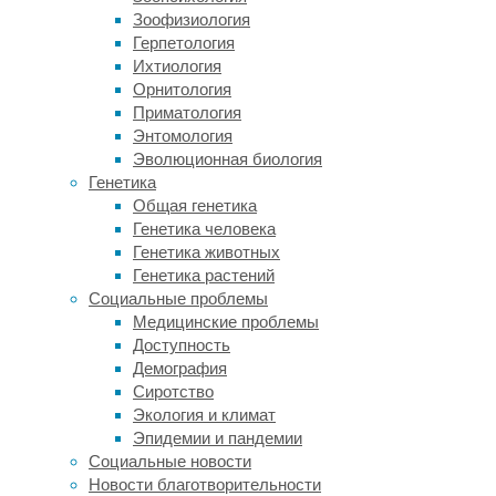
начинается
Зоофизиология
с
Герпетология
консультации,
Ихтиология
в
Орнитология
ходе
Приматология
которой
Энтомология
специалисты
Эволюционная биология
оценивают
Генетика
требования
Общая генетика
и
Генетика человека
предлагают
Генетика животных
рекомендации,
Генетика растений
исходя
Социальные проблемы
из
Медицинские проблемы
предпочтений
Доступность
клиента
Демография
и
Сиротство
технических
Экология и климат
особенностей
Эпидемии и пандемии
помещения.
Социальные новости
Такой
Новости благотворительности
индивидуальный