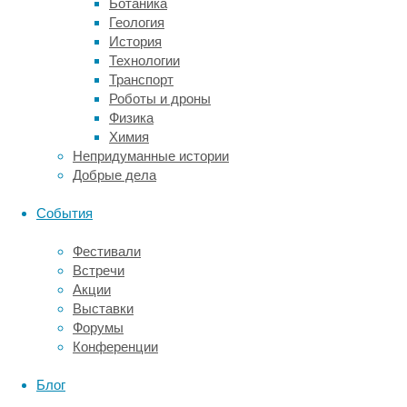
Ботаника
мастера
Геология
с
История
помощью
Технологии
современных
Транспорт
технологий
Роботы и дроны
точно
Физика
режут,
Химия
формуют
Непридуманные истории
и
Добрые дела
обрабатывают
стекло.
События
Современное
оборудование
Фестивали
позволяет
Встречи
создавать
Акции
сложные
Выставки
дизайны
Форумы
и
Конференции
безупречные
края,
Блог
благодаря
чему