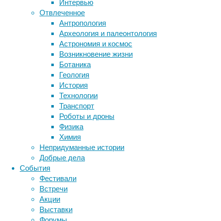
обращаются
биология
Интервью
бактерии
ДНК
к
Отвлеченное
биотехнология
вирусы
восприятие
услугам,
Антропология
животные
генетика
дети
диагностика
которые
Археология и палеонтология
здоровье
предлагают
знания
иммунитет
Астрономия и космос
изготовление
Возникновение жизни
инфекции
инструменты и методы
стекла
Ботаника
исследования
климат
на
когнитивистика
Геология
заказ
,
медицина
История
метаболизм
лекарства
чтобы
Технологии
каждый
мозг
Транспорт
неврология
наука
проект
Роботы и дроны
нейробиология
нейроновости
получал
Физика
нейрофизиология
общество
обучение
уникальный
Химия
питание
онкология
память
палеонтология
и
Непридуманные истории
психология
поведение
персонализированный
психиатрия
Добрые дела
подход.
События
социология
социальные проблемы
сон
Фестивали
физиология
эволюция
экология
Встречи
эмоции
эпидемия
этология
Акции
Выставки
Форумы
Одним