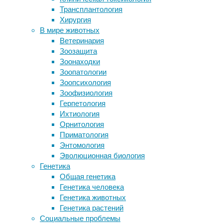
как
Трансплантология
дом
жилой,
Хирургия
Названы черты личности,
так
В мире животных
повышающие риск гипертонии
и
Ветеринария
Ученые обнаружили новый механизм
коммерческой
Зоозащита
развития болезни Альцгеймера
архитектуры.
Зоонаходки
В США загадочная болезнь каждые
Его
Зоопатологии
два года парализует детей
универсальность,
Зоопсихология
эстетическая
Зоофизиология
Следите за новостями
привлекательность
Герпетология
и
Ихтиология
функциональные
Орнитология
преимущества
Приматология
сделали
Энтомология
его
Эволюционная биология
популярным
Генетика
выбором
Общая генетика
для
Генетика человека
самых
Генетика животных
разных
Генетика растений
задач
Социальные проблемы