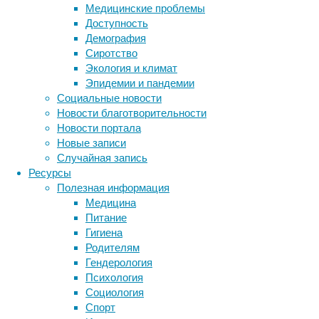
Медицинские проблемы
Фосфоэт
Доступность
называю
Демография
синтез
Сиротство
липиды,
Экология и климат
нужно с
Эпидемии и пандемии
них дол
Социальные новости
процесс
Новости благотворительности
подавля
Новости портала
Иммунны
Новые записи
молекул
Случайная запись
распозн
Ресурсы
лимфоци
Полезная информация
чему не
Медицина
фосфоэт
Питание
распозн
Гигиена
Родителям
Эти экс
Гендерология
человеч
Психология
способы
Социология
трюк. Н
Спорт
наверно