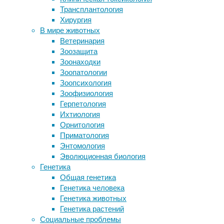
молекул
Трансплантология
обонятельных нейронах
более о
Хирургия
Биоматериал нового поколения
особая 
В мире животных
предотвращает кровотечение
однако 
Ветеринария
Прогресс невежества: зачем китайцы
(опухол
Зоозащита
отредактировали Нану и Лулу?
кровосн
Зоонаходки
Учеными обнаружена причина
умеют с
Зоопатологии
усталости беременных
иммунны
Зоопсихология
Лимфоци
Зоофизиология
злокаче
Герпетология
во-перв
Ихтиология
накопил
Орнитология
ситуаци
Приматология
микроок
Энтомология
Цинхуа,
Эволюционная биология
уровень
Генетика
нехватк
Общая генетика
лимфоци
Генетика человека
кое-чег
Генетика животных
против
Генетика растений
уровень
Социальные проблемы