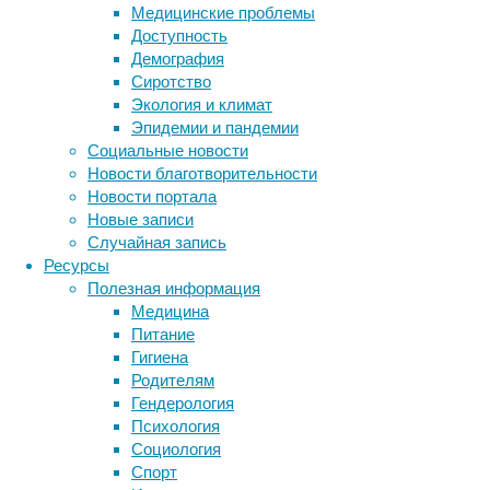
Медицинские проблемы
Доступность
Исп
Демография
Сиротство
Экология и климат
Недоста
Эпидемии и пандемии
Существ
Социальные новости
увеличи
Новости благотворительности
звонка,
Новости портала
Также м
Новые записи
помогаю
Случайная запись
скидку 
Ресурсы
Полезная информация
Чтобы п
Медицина
их сайт
Питание
уникаль
Гигиена
увеличи
Родителям
Гендерология
Другие 
Психология
из стат
Социология
Спорт
При про