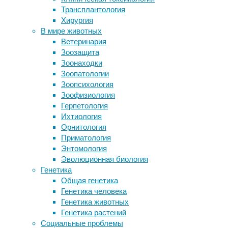
Трансплантология
Восстание машин
Аудитор
Хирургия
Считавшегося вымершим златокрота
демогра
В мире животных
переоткрыли спустя 80 лет
максима
Ветеринария
Как выбрать качественный чугунный
сети Ин
Зоозащита
казан?
основно
Зоонаходки
Патогены байкальских птиц, видимо,
общаютс
Зоопатологии
не угрожают человеку, но опасны для
омоложе
Зоопсихология
домашней птицы
услуги 
Зоофизиология
соответ
Герпетология
Ихтиология
Главной
Орнитология
о новой
Приматология
Энтомология
со
Эволюционная биология
н
Генетика
р
Общая генетика
б
Генетика человека
и
Генетика животных
не даду
Генетика растений
выделят
Социальные проблемы