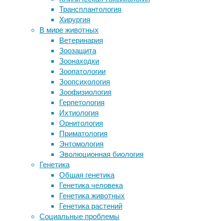
товаров
Трансплантология
У животных впервые нашли
Город Д
Хирургия
рецепторы, воспринимающие вкус
позволя
В мире животных
щелочи
области
Ветеринария
Пробиотики снизили смертность от
обеспеч
Зоозащита
всех причин среди недоношенных
позволя
Зоонаходки
новорожденных
Еще одн
Зоопатологии
Магнитное поле Земли изменяется, и
разнооб
Зоопсихология
геологи не знают, почему
какого 
Зоофизиология
Археологи нашли древнейшие
сможете
Герпетология
доказательства использования
небольш
Ихтиология
отравленных стрел
складск
Орнитология
предпр
Приматология
Энтомология
Еще одн
Эволюционная биология
цена. В
Генетика
складск
Общая генетика
город е
Генетика человека
важно э
Генетика животных
предост
Генетика растений
Одним и
Социальные проблемы