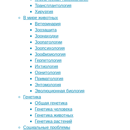
Процеду
Трансплантология
На грызунах испытано новое
безопас
Хирургия
обезболивающее, вызывающее
массажн
В мире животных
меньшее привыкание, чем морфин
биореви
Ветеринария
Разовая доза кетамина может
результ
Зоозащита
снизить употребление алкоголя
пятен, 
Зоонаходки
Роль нейромедиатора «счастья» в
эффект 
Зоопатологии
движении
поддерж
Зоопсихология
Зоофизиология
Ультраз
Герпетология
Ихтиология
Орнитология
Приматология
Энтомология
Совреме
Эволюционная биология
пилинга
Генетика
Такая т
Общая генетика
загрязн
Генетика человека
состоян
Генетика животных
старени
Генетика растений
кожи, н
Социальные проблемы