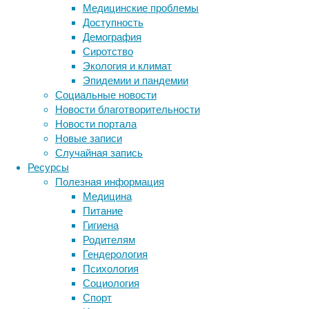
SMAS-л
Медицинские проблемы
Доступность
Демография
Сиротство
Экология и климат
Процеду
Эпидемии и пандемии
благода
Социальные новости
восстан
Новости благотворительности
проведе
Новости портала
который
Новые записи
безопас
Случайная запись
Фотоэп
Ресурсы
Полезная информация
Медицина
Питание
Гигиена
Аппарат
Родителям
удалить
Гендерология
избавит
Психология
практич
Социология
зонах.
Спорт