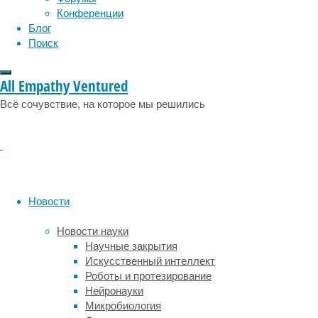
Однако
Конференции
о
Блог
потенциале
Поиск
этого
напитка
бороться
All Empathy Ventured
с
Всё сочувствие, на которое мы решились
первыми
признаками
диабета
второго
типа
ученые
ранее
Новости
не
знали.
Новости науки
Научные закрытия
Результаты
Искусственный интеллект
исследования
Роботы и протезирование
специалистов
Нейронауки
из
Микробиология
Уханьского