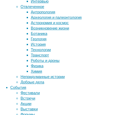
Интервью
биология
Отвлеченное
бактерии
ДНК
Антропология
биотехнология
вирусы
Тот
восприятие
Археология и палеонтология
факт,
животные
генетика
дети
диагностика
Астрономия и космос
что
здоровье
знания
иммунитет
Возникновение жизни
чай
Ботаника
инфекции
инструменты и методы
может
Геология
исследования
быть
климат
когнитивистика
История
полезен
медицина
Технологии
для
метаболизм
лекарства
Транспорт
здоровья
мозг
Роботы и дроны
неврология
наука
из-
Физика
нейробиология
нейроновости
за
Химия
своих
нейрофизиология
общество
обучение
Непридуманные истории
антиоксидантных,
питание
онкология
память
палеонтология
Добрые дела
противовоспалительных
психология
поведение
психиатрия
События
и
Фестивали
социология
социальные проблемы
сон
противораковых
Встречи
физиология
эволюция
экология
соединений,
Акции
известен
эмоции
эпидемия
этология
Выставки
давно.
Форумы