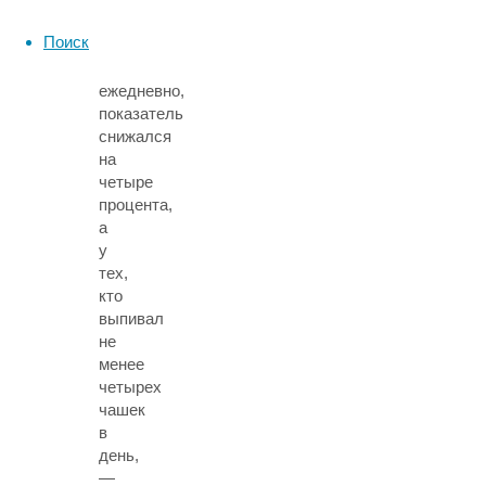
три
Поиск
чашки
чая
ежедневно,
показатель
снижался
на
четыре
процента,
а
у
тех,
кто
выпивал
не
менее
четырех
чашек
в
день,
—