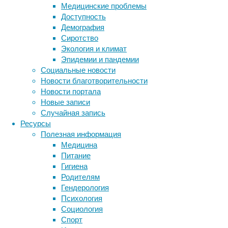
Медицинские проблемы
черного
Доступность
и
Демография
зеленого
Сиротство
чая,
Экология и климат
а
Эпидемии и пандемии
также
Социальные новости
улуна
Новости благотворительности
значительно
Новости портала
снижает
Новые записи
риск
Случайная запись
развития
Ресурсы
диабета
Полезная информация
второго
Медицина
типа.
Питание
Гигиена
Родителям
Гендерология
Психология
Социология
Спорт
Метки