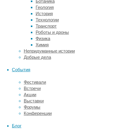
Ботаника
корреляция
Геология
существует:
История
каждая
Технологии
выпитая
Транспорт
чашка
Роботы и дроны
чая
Физика
в
Химия
день
Непридуманные истории
снижала
Добрые дела
вероятность
развития
События
диабета
примерно
Фестивали
на
Встречи
один
Акции
процент.
Выставки
У
Форумы
тех,
Конференции
кто
выпивал
Блог
по
одной-