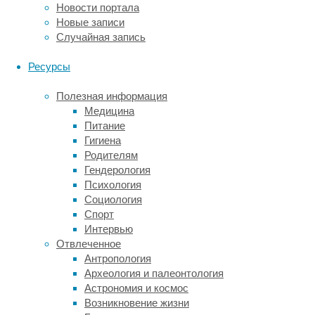
Новости портала
анализировали
Новые записи
связь
Случайная запись
между
употреблением
Ресурсы
зеленого
и
Полезная информация
черного
Медицина
чая,
Питание
а
Гигиена
также
Родителям
улуна
Гендерология
и
Психология
риском
Социология
диабета
Спорт
второго
Интервью
типа
Отвлеченное
у
Антропология
взрослых.
Археология и палеонтология
Как
Астрономия и космос
выяснилось,
Возникновение жизни
такая