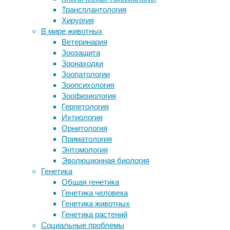
20/09/2022
Трансплантология
тарантулах, назвали в честь
диабет
,
Хирургия
Джеффа Дэниэлса
медицина
,
В мире животных
Выбор обоев в кухню
питание
,
Ветеринария
Как выбрать бинокль для
продукты
,
Зоозащита
профессиональных и любительских
эндокринология
Зоонаходки
наблюдений
Зоопатологии
Новый подход к лечению ВИЧ
Исследование
Зоопсихология
вызвал иммунный ответ у мышей
китайских
Зоофизиология
ученых,
Герпетология
проведенное
Следите за новостями
Ихтиология
на
Орнитология
выборке
Приматология
с
Энтомология
участием
Эволюционная биология
более
Генетика
чем
Общая генетика
миллиона
Генетика человека
человек,
Генетика животных
показало,
Генетика растений
что
Социальные проблемы
употребление