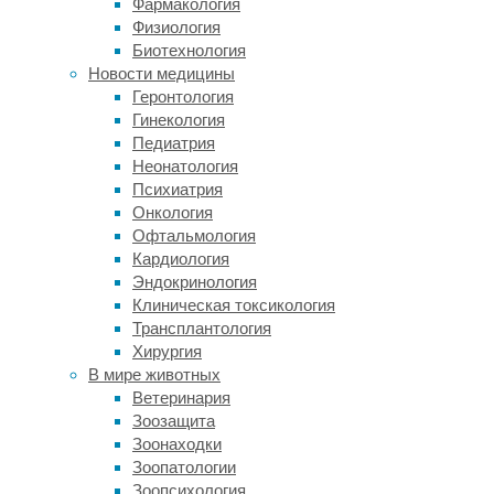
Фармакология
университета
Физиология
науки
Биотехнология
и
Новости медицины
технологий
Геронтология
(Китай),
Гинекология
посвященного
Педиатрия
этому
Неонатология
вопросу,
Психиатрия
представлены
Онкология
на
Офтальмология
ежегодной
Кардиология
встрече
Эндокринология
Европейской
Клиническая токсикология
ассоциации
Трансплантология
по
Хирургия
изучению
В мире животных
диабета
Ветеринария
(EASD)
Зоозащита
в
Зоонаходки
Стокгольме.
Зоопатологии
Работа
Зоопсихология