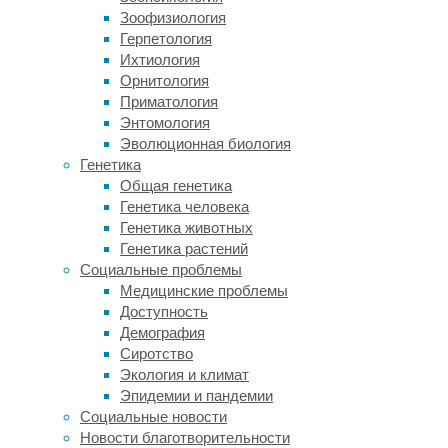
включала
Зоофизиология
в
Герпетология
себя
Ихтиология
систематический
Орнитология
обзор
Приматология
и
Энтомология
метаанализ.
Эволюционная биология
Генетика
В
Общая генетика
целом
Генетика человека
ученые
Генетика животных
рассмотрели
Генетика растений
19
Социальные проблемы
исследований
Медицинские проблемы
с
Доступность
участием
Демография
1,076.311
Сиротство
испытуемых
Экология и климат
из
Эпидемии и пандемии
восьми
Социальные новости
стран.
Новости благотворительности
Они