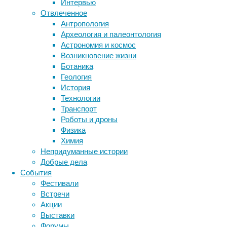
Интервью
Метки
Отвлеченное
биология
Антропология
бактерии
ДНК
Археология и палеонтология
биотехнология
вирусы
восприятие
Астрономия и космос
животные
генетика
дети
диагностика
Возникновение жизни
здоровье
знания
иммунитет
Ботаника
Геология
инфекции
инструменты и методы
Какие
История
исследования
климат
когнитивистика
Технологии
профессии
медицина
Транспорт
метаболизм
лекарства
Роботы и дроны
востребованы
мозг
Физика
неврология
наука
Химия
нейробиология
нейроновости
Непридуманные истории
Сегодня
нейрофизиология
общество
обучение
Добрые дела
пользуются
питание
онкология
память
палеонтология
События
спросом
психология
поведение
психиатрия
Фестивали
все
Встречи
социология
социальные проблемы
сон
интернет-
Акции
физиология
эволюция
экология
профессии.
Выставки
На
эмоции
эпидемия
этология
Форумы