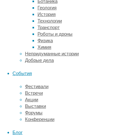
Ботаника
инструмент
Геология
История
полноценного
Технологии
Транспорт
маркетинга
Роботы и дроны
Физика
Химия
Отдельно
Непридуманные истории
стоит
Добрые дела
сказать
о
События
не
менее
Фестивали
популярном
Встречи
направлении
Акции
в
Выставки
онлайн-
Форумы
обучении
Конференции
–
SMM.
Блог
Расшифровывается