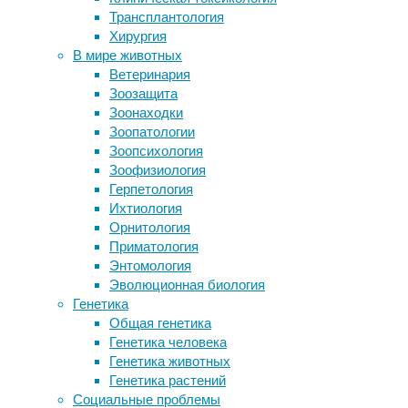
Трансплантология
ученые клонировали арктического
В
Хирургия
хищника
течение
В мире животных
Физическая активность заставила
последних
Ветеринария
мышей буквально шевелить мозгами
нескольких
Зоозащита
Двуногий робот Jet-HR2 научился
лет
Зоонаходки
взлетать и висеть в воздухе
интернет-
Зоопатологии
Два часа на природе в неделю
профессии
Зоопсихология
достаточно для хорошего
стали
Зоофизиология
самочувствия
очень
Герпетология
популярны.
Ихтиология
Рынок
Следите за новостями
Орнитология
фриланса
Приматология
непрерывно
Энтомология
увеличивается.
Эволюционная биология
Если
Генетика
в
Общая генетика
2020
Генетика человека
году
Генетика животных
количество
Генетика растений
дистанционных
Социальные проблемы
работников