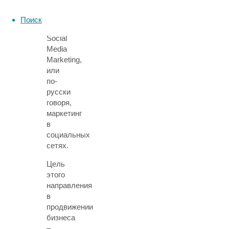
эта
аббревиатура
Поиск
как
Social
Media
Marketing,
или
по-
русски
говоря,
маркетинг
в
социальных
сетях.
Цель
этого
направления
в
продвижении
бизнеса
–