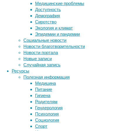
Медицинские проблемы
составляло
Доступность
14
Демография
миллионов,
Сиротство
то
Экология и климат
в
Эпидемии и пандемии
2021
Социальные новости
году
Новости благотворительности
этот
Новости портала
показатель
Новые записи
увеличился
Случайная запись
до
Ресурсы
71
Полезная информация
миллиона
Медицина
человек.
Питание
Вместе
Гигиена
со
Родителям
специалистами
Гендерология
растет
Психология
и
Социология
число
Спорт
работодателей.