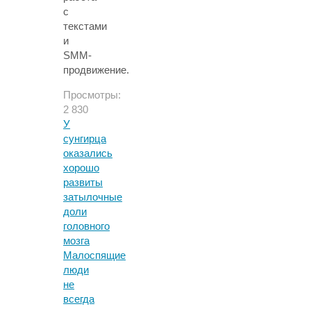
с
текстами
и
SMM-
продвижение.
Просмотры:
2 830
У
сунгирца
оказались
хорошо
развиты
затылочные
доли
головного
мозга
Малоспящие
люди
не
всегда