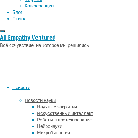
вершине
Конференции
списка
Блог
находятся
Поиск
дизайн,
чуть
ниже
All Empathy Ventured
–
Всё сочувствие, на которое мы решились
веб-
разработка,
на
третьем
месте
идет
программирование,
Новости
а
четверку
Новости науки
лидеров
Научные закрытия
замыкает
Искусственный интеллект
работа
Роботы и протезирование
с
Нейронауки
текстом
Микробиология