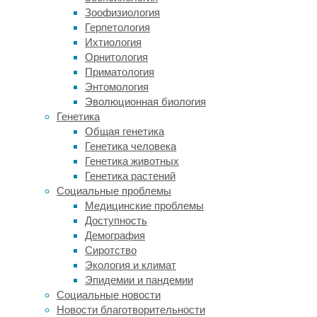
«Неотология»;
Зоофизиология
Skillbox;
Герпетология
GeekBrains;
Ихтиология
Eduson.
Орнитология
Приматология
На
Энтомология
этих
Эволюционная биология
сервисах
Генетика
можно
Общая генетика
пройти
Генетика человека
бесплатные
Генетика животных
и
Генетика растений
платные
Социальные проблемы
курсы,
Медицинские проблемы
изучить
Доступность
профессию
Демография
с
Сиротство
нуля
Экология и климат
или
Эпидемии и пандемии
повысить
Социальные новости
квалификацию.
Новости благотворительности
КИМ