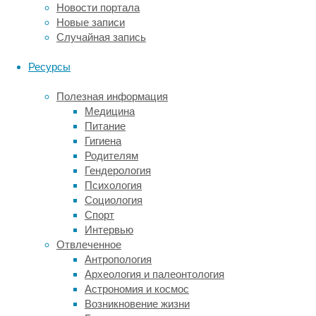
Новости портала
курсы
Новые записи
–
Случайная запись
программы,
обеспечивающие
Ресурсы
комплексный
интернет
Полезная информация
маркетинг,
Медицина
то
Питание
есть
Гигиена
полная
Родителям
помощь
Гендерология
в
Психология
продвижении
Социология
бизнеса
Спорт
посредством
Интервью
Сети.
Отвлеченное
Антропология
SMM
Археология и палеонтология
Астрономия и космос
как
Возникновение жизни