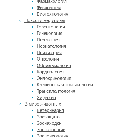
(копирайтинг,
Фармакология
редактура,
Физиология
переводы).
Биотехнология
Все
Новости медицины
они
Геронтология
напрямую
Гинекология
связаны
Педиатрия
с
Неонатология
продвижением
Психиатрия
малого
Онкология
и
Офтальмология
среднего
Кардиология
бизнеса.
Эндокринология
Клиническая токсикология
Обучение
Трансплантология
данным
Хирургия
специальностям
В мире животных
проводят
Ветеринария
многие
Зоозащита
образовательные
Зоонаходки
платформы:
Зоопатологии
Зоопсихология