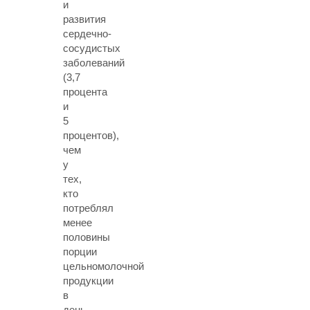
и
развития
сердечно-
сосудистых
заболеваний
(3,7
процента
и
5
процентов),
чем
у
тех,
кто
потреблял
менее
половины
порции
цельномолочной
продукции
в
день.