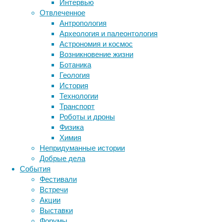
Интервью
Метки
Отвлеченное
биология
Антропология
бактерии
ДНК
Археология и палеонтология
биотехнология
вирусы
восприятие
Астрономия и космос
животные
генетика
дети
диагностика
Возникновение жизни
Такие
здоровье
знания
иммунитет
Ботаника
выводы
Геология
инфекции
инструменты и методы
были
История
исследования
сделаны
климат
когнитивистика
Технологии
на
медицина
Транспорт
основе
метаболизм
лекарства
Роботы и дроны
исследования,
мозг
Физика
неврология
наука
которое
Химия
нейробиология
нейроновости
охватило
Непридуманные истории
более
нейрофизиология
общество
обучение
Добрые дела
130
питание
онкология
память
палеонтология
События
тысяч
психология
поведение
психиатрия
Фестивали
человек
Встречи
социология
социальные проблемы
сон
из
Акции
физиология
эволюция
экология
21
Выставки
страны.
эмоции
эпидемия
этология
Форумы