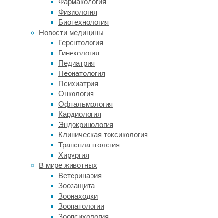
Фармакология
с
Физиология
этим
Биотехнология
Всемирная
Новости медицины
организация
Геронтология
здравоохранения
Гинекология
рекомендует
Педиатрия
сократить
Неонатология
их
Психиатрия
потребление
Онкология
до
Офтальмология
10
Кардиология
и
Эндокринология
менее
Клиническая токсикология
процентов
Трансплантология
от
Хирургия
общей
В мире животных
калорийности
Ветеринария
в
Зоозащита
день.
Зоонаходки
С
Зоопатологии
другой
Зоопсихология