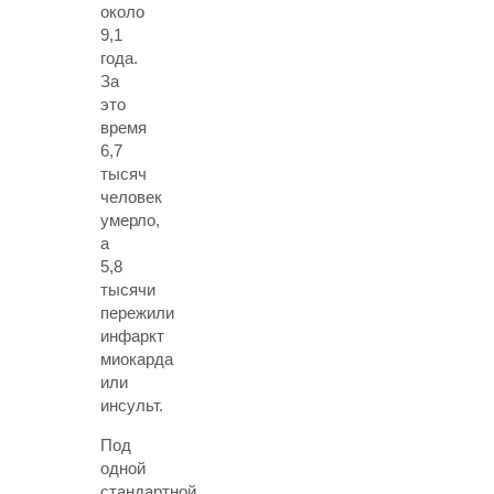
около
9,1
года.
За
это
время
6,7
тысяч
человек
умерло,
а
5,8
тысячи
пережили
инфаркт
миокарда
или
инсульт.
Под
одной
стандартной