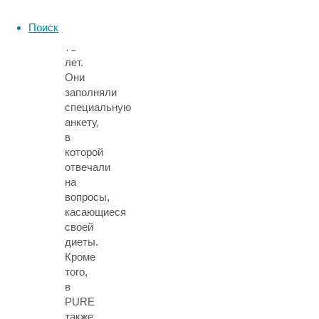
от
35
Поиск
до
70
лет.
Они
заполняли
специальную
анкету,
в
которой
отвечали
на
вопросы,
касающиеся
своей
диеты.
Кроме
того,
в
PURE
также