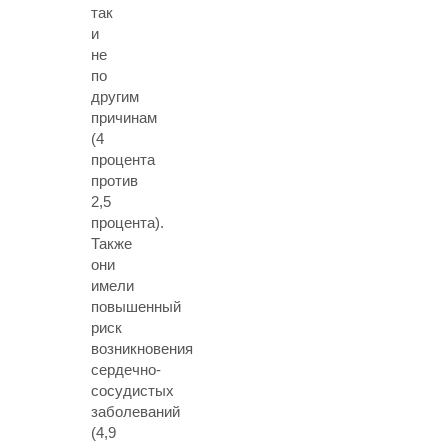
так
и
не
по
другим
причинам
(4
процента
против
2,5
процента).
Также
они
имели
повышенный
риск
возникновения
сердечно-
сосудистых
заболеваний
(4,9