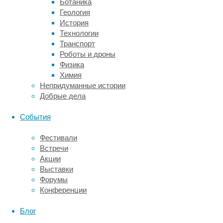
Ботаника
вместе
Геология
с
История
коллегами
Технологии
проанализировал
Транспорт
данные
Роботы и дроны
исследования
Физика
The
Химия
Prospective
Непридуманные истории
Urban
Добрые дела
Rural
Epidemiological
События
(PURE)
,
в
Фестивали
котором
Встречи
приняли
Акции
участие
Выставки
136
Форумы
тысяч
Конференции
респондентов
в
Блог
возрасте