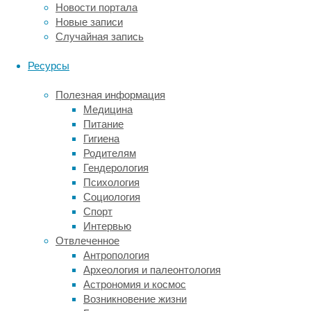
Поэтому
Новости портала
ученые
Новые записи
считают,
Случайная запись
что
эффект
Ресурсы
от
употребления
Полезная информация
молочных
Медицина
продуктов
Питание
нельзя
Гигиена
оценивать
Родителям
по
Гендерология
одному
Психология
показателю.
Социология
Спорт
Машид
Интервью
Дехган
Отвлеченное
(Mahshid
Антропология
Dehghan)
Археология и палеонтология
из
Астрономия и космос
Университета
Возникновение жизни
МакMастерa