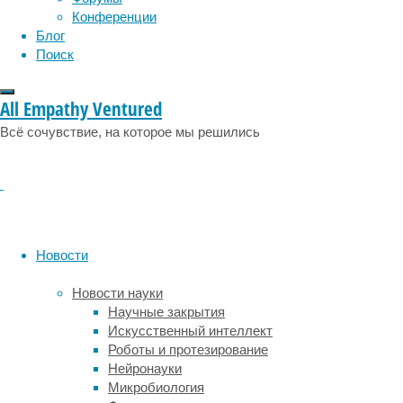
Конференции
Молочные
Блог
продукты
Поиск
считаются
одним
из
All Empathy Ventured
основных
Всё сочувствие, на которое мы решились
источников
насыщенных
жиров,
которые
сегодня
связывают
с
Новости
повышенным
риском
Новости науки
возникновения
Научные закрытия
сердечно-
Искусственный интеллект
сосудистых
Роботы и протезирование
заболеваний.
Нейронауки
В
Микробиология
связи