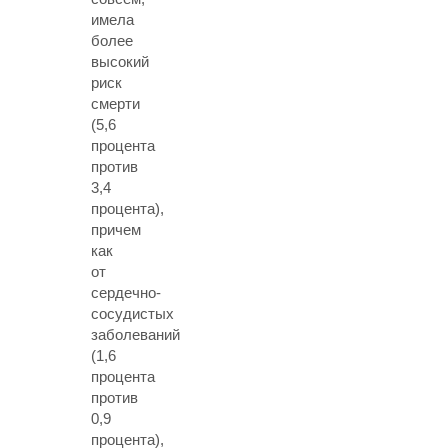
имела
более
высокий
риск
смерти
(5,6
процента
против
3,4
процента),
причем
как
от
сердечно-
сосудистых
заболеваний
(1,6
процента
против
0,9
процента),