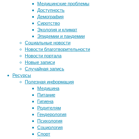
Медицинские проблемы
сыра
Доступность
—
Демография
снижает
Сиротство
риск
Экология и климат
развития
Эпидемии и пандемии
сердечно-
Социальные новости
сосудистых
Новости благотворительности
заболеваний
Новости портала
и
Новые записи
смерти,
Случайная запись
говорится
Ресурсы
в
Полезная информация
статье,
Медицина
вышедшей
Питание
в
Гигиена
журнале
Родителям
The
Гендерология
Lancet
.
Психология
Социология
Спорт