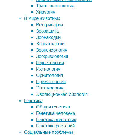
Трансплантология
которую начали считать вымершей
12/09/2018,
Хирургия
Быстрая потеря обоняния
18:50
В мире животных
предскажет деменцию и болезнь
12/09/2018
Ветеринария
Альцгеймера
инфаркт
,
Зоозащита
Влияние выносливости в юности на
исследования
,
Зоонаходки
последующую смертность назвали
медицина
,
Зоопатологии
переоцененным
питание
,
Зоопсихология
Лучший способ утепления стен –
профилактика
,
Зоофизиология
напыление ППУ снаружи
сердце
,
Герпетология
физиология
Ихтиология
Следите за новостями
Орнитология
Ежедневное
Приматология
употребление
Энтомология
трех
Эволюционная биология
порций
Генетика
молочной
Общая генетика
продукции
Генетика человека
—
Генетика животных
молока,
Генетика растений
йогурта
Социальные проблемы
или