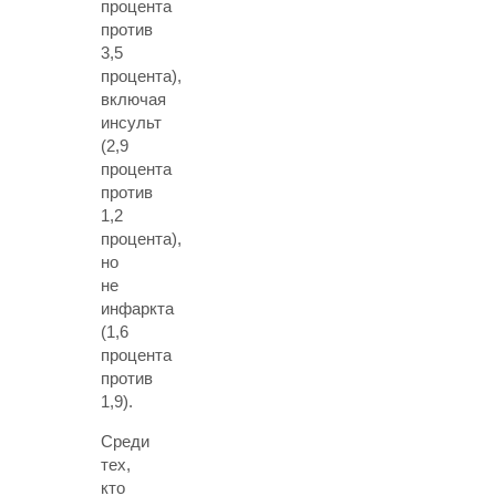
процента
против
3,5
процента),
включая
инсульт
(2,9
процента
против
1,2
процента),
но
не
инфаркта
(1,6
процента
против
1,9).
Среди
тех,
кто