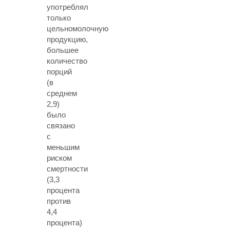
употреблял
только
цельномолочную
продукцию,
большее
количество
порций
(в
среднем
2,9)
было
связано
с
меньшим
риском
смертности
(3,3
процента
против
4,4
процента)