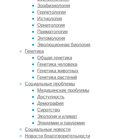
стороны,
Зоофизиология
молочные
Герпетология
продукты
Ихтиология
и
Орнитология
молочные
Приматология
жиры
Энтомология
содержат
Эволюционная биология
потенциально
Генетика
полезные
Общая генетика
соединения,
Генетика человека
включая
Генетика животных
определенные
Генетика растений
аминокислоты,
Социальные проблемы
триглицериды
Медицинские проблемы
средней
Доступность
цепи,
Демография
фосфолипиды,
Сиротство
витамин
Экология и климат
К
Эпидемии и пандемии
и
Социальные новости
кальций.
Новости благотворительности