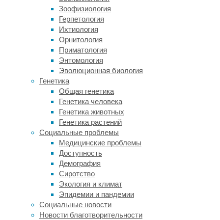
камни
Зоофизиология
есть
Герпетология
не
Ихтиология
только
Орнитология
на
Приматология
просёлочных
Энтомология
дорогах,
Эволюционная биология
но
Генетика
и
Общая генетика
городских
Генетика человека
трассах.
Генетика животных
Генетика растений
Основная
Социальные проблемы
задача
Медицинские проблемы
антигравийной
Доступность
плёнки
Демография
–
Сиротство
защита
Экология и климат
всех
Эпидемии и пандемии
элементов
Социальные новости
автомобиля
Новости благотворительности
от