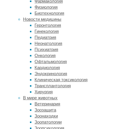
Фармакология
повреждения.
Физиология
Некоторые
Биотехнология
из
Новости медицины
них
Геронтология
могут
Гинекология
быть
Педиатрия
незаметны,
Неонатология
но
Психиатрия
всё
Онкология
равно
Офтальмология
нарушают
Кардиология
целостность
Эндокринология
лакокрасочного
Клиническая токсикология
покрытия
Трансплантология
и
Хирургия
могут
В мире животных
стать
Ветеринария
причиной
Зоозащита
появления
Зоонаходки
коррозии.
Зоопатологии
Причём
Зоопсихология