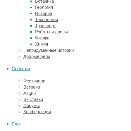
Ботаника
потому
Геология
что
История
под
Технологии
пленкой
Транспорт
сохраняется
Роботы и дроны
гладкая
Физика
поверхность.
Химия
Непридуманные истории
Куда
Добрые дела
может
События
наноситься
Фестивали
Встречи
антигравийная
Акции
Выставки
плёнка
Форумы
Конференции
Блог
Элементы,
на