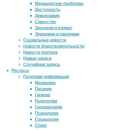
Медицинские проблемы
окружающим
Доступность
миром,
Демография
из-
Сиротство
за
Экология и климат
чего
Эпидемии и пандемии
на
Социальные новости
лакокрасочном
Новости благотворительности
покрытии
Новости портала
могут
Новые записи
появляться
Случайная запись
сколы
Ресурсы
и
Полезная информация
царапины.
Медицина
Для
Питание
защиты
Гигиена
используется
Родителям
антигравийная
Гендерология
плёнка,
Психология
а
Социология
на
Спорт
сайте
Метки