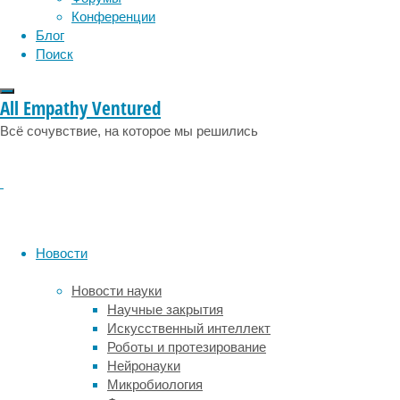
плёнкой
Конференции
Блог
Поиск
При
движении
транспортного
All Empathy Ventured
средства
Всё сочувствие, на которое мы решились
от
колёс
могут
отскакивать
небольшие
камни.
Они
Новости
ударяются
о
Новости науки
кузов
Научные закрытия
и
Искусственный интеллект
лобовое
Роботы и протезирование
стекло,
Нейронауки
оставляя
Микробиология
механические