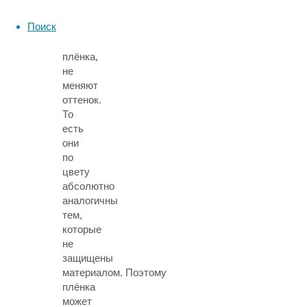
которые
Поиск
наносится
антигравийная
плёнка,
не
меняют
оттенок.
То
есть
они
по
цвету
абсолютно
аналогичны
тем,
которые
не
защищены
материалом. Поэтому
плёнка
может