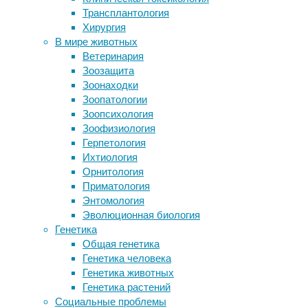
Трансплантология
Обсерватория Gaia
Каждый
Хирургия
сфотографировала телескоп
автовладелец
В мире животных
«Джеймс Уэбб» на фоне звезд
заботится
Ветеринария
Анчоусы перепутали запах
о
Зоозащита
пластиковых отходов с запахом еды
своём
Зоонаходки
В шишковидной железе миноги
транспортном
Зоопатологии
обнаружен регулятор активности
средстве.
Зоопсихология
нейронов
Не
Зоофизиология
только
Герпетология
о
Следите за новостями
Ихтиология
его
Орнитология
техническом
Приматология
состоянии,
Энтомология
но
Эволюционная биология
и
Генетика
внешнем
Общая генетика
виде.
Генетика человека
Кузов
Генетика животных
автомобиля
Генетика растений
взаимодействует
Социальные проблемы
с