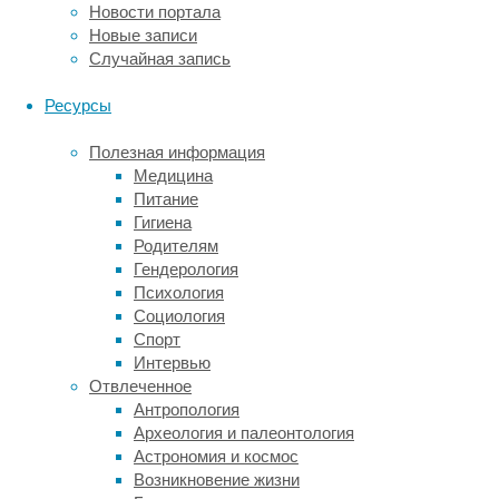
Новости портала
механических
Новые записи
повреждений.
Случайная запись
Покрытие
принимает
Ресурсы
на
себя
Полезная информация
всю
Медицина
силу
Питание
удара,
Гигиена
поэтому
Родителям
капот
Гендерология
не
Психология
страдает.
Социология
Со
Спорт
временем
Интервью
кузов
Отвлеченное
не
Антропология
придётся
Археология и палеонтология
перекрашивать
Астрономия и космос
или
Возникновение жизни
тамповать,