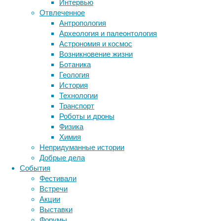
Интервью
https://icondetailing.ru/okleyka_kuzov/
биология
Отвлеченное
бактерии
можно
ДНК
Антропология
узнать
биотехнология
вирусы
восприятие
Археология и палеонтология
о
животные
генетика
дети
диагностика
Астрономия и космос
её
здоровье
знания
иммунитет
Возникновение жизни
свойствах.
Ботаника
инфекции
инструменты и методы
Геология
исследования
климат
когнитивистика
История
медицина
Технологии
метаболизм
лекарства
Транспорт
мозг
Роботы и дроны
неврология
наука
Физика
нейробиология
нейроновости
Химия
нейрофизиология
общество
обучение
Непридуманные истории
питание
онкология
память
палеонтология
Зачем
Добрые дела
психология
поведение
психиатрия
События
Фестивали
оклеивать
социология
социальные проблемы
сон
Встречи
физиология
эволюция
экология
Акции
автомобиль
эмоции
эпидемия
этология
Выставки
Форумы