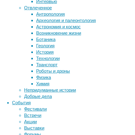
Интервью
и
Отвлеченное
т.д.
Метки
Антропология
биология
Археология и палеонтология
бактерии
ДНК
Астрономия и космос
биотехнология
вирусы
восприятие
Возникновение жизни
животные
генетика
дети
диагностика
Ботаника
здоровье
знания
иммунитет
Геология
История
инфекции
инструменты и методы
Технологии
исследования
Такую
климат
когнитивистика
Транспорт
процедуру
медицина
Роботы и дроны
можно
метаболизм
лекарства
Физика
рассматривать
мозг
Химия
неврология
наука
не
Непридуманные истории
нейробиология
нейроновости
только
Добрые дела
нейрофизиология
как
общество
обучение
События
эффективный
питание
онкология
память
палеонтология
Фестивали
способ
психология
поведение
психиатрия
Встречи
лечения.
Акции
социология
социальные проблемы
сон
Современные
Выставки
физиология
эволюция
экология
люди
Форумы