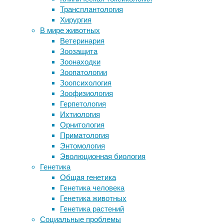
Трансплантология
Легко ли стать мужчиной. Почему
Массаж
Хирургия
пол человека не всегда
–
В мире животных
определяется набором хромосом
процедура,
Ветеринария
Карликовому соколу понадобилось
которая
Зоозащита
меньше квадратного километра для
способствует
Зоонаходки
выкармливания птенцов
полному
Зоопатологии
Какие категории строительных
расслаблению
Зоопсихология
материалов чаще всего перевозят
организма
Зоофизиология
Пациенту родившемуся без
или
Герпетология
конечности пересадили руку
его
Ихтиология
подготовке
Орнитология
к
Следите за новостями
Приматология
серьезным
Энтомология
нагрузкам.
Эволюционная биология
Терапевтический
Генетика
эффект
Общая генетика
такой
Генетика человека
процедуры
Генетика животных
заключается
Генетика растений
в
Социальные проблемы
лечении