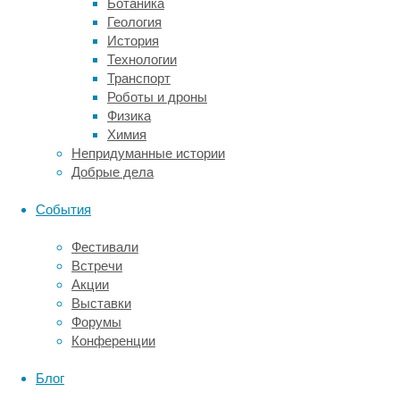
Ботаника
обратном
Геология
направлении.
История
Местная
Технологии
процедура
Транспорт
подразумевает
Роботы и дроны
работу
Физика
специалиста
Химия
с
Непридуманные истории
определенной
Добрые дела
частью
тела.
События
Лечебный
массаж
Фестивали
условно
Встречи
делят
Акции
на
Выставки
несколько
Форумы
категорий:
Конференции
аппаратный,
классический,
Блог
точечный,