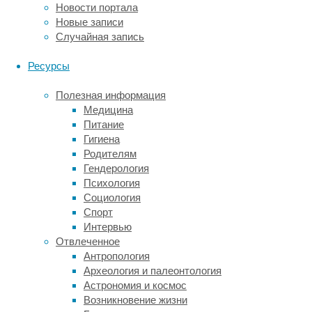
Новости портала
затрагиванием
Новые записи
всех
Случайная запись
частей
тела,
Ресурсы
кроме
головы.
Полезная информация
Массаж
Медицина
начинают
Питание
со
Гигиена
спины,
Родителям
плавно
Гендерология
переходят
Психология
к
Социология
шее
Спорт
и
Интервью
стопам.
Отвлеченное
Перевернув
Антропология
клиента,
Археология и палеонтология
процедура
Астрономия и космос
происходит
Возникновение жизни
в