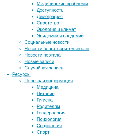
Медицинские проблемы
разных
Доступность
заболеваний,
Демография
связанных
Сиротство
с
Экология и климат
периферической
Эпидемии и пандемии
нервной
Социальные новости
системой
Новости благотворительности
и
Новости портала
мышечными
Новые записи
воспалениями.
Случайная запись
Массаж
Ресурсы
помогает
Полезная информация
в
Медицина
борьбе
Питание
с
Гигиена
радикулитом,
Родителям
артритом,
Гендерология
патологиями
Психология
желудка,
Социология
миомой
Спорт
матки