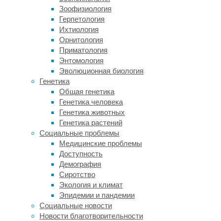
выделяют
Зоофизиология
несколько
Герпетология
основных
Ихтиология
видов
Орнитология
массажа,
Приматология
каждый
Энтомология
из
Эволюционная биология
которых
Генетика
направлен
Общая генетика
на
Генетика человека
получение
Генетика животных
определенного
Генетика растений
положительного
Социальные проблемы
эффекта.
Медицинские проблемы
Доступность
Общий
Демография
массаж
Сиротство
занимает
Экология и климат
около
Эпидемии и пандемии
часа.
Социальные новости
Техника
Новости благотворительности
предусматривает