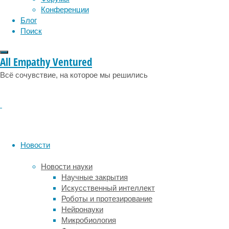
эмоции
эпидемия
посещают
этология
Конференции
массажные
Блог
салоны
Поиск
с
целью
All Empathy Ventured
перезагрузки:
отвлечься
Всё сочувствие, на которое мы решились
от
хлопот,
расслабиться
и
очистить
разум.
Новости
Желаемый
результат
Новости науки
достигается
Научные закрытия
с
Искусственный интеллект
помощью
Роботы и протезирование
специальных
Нейронауки
техник
Микробиология
массажа,