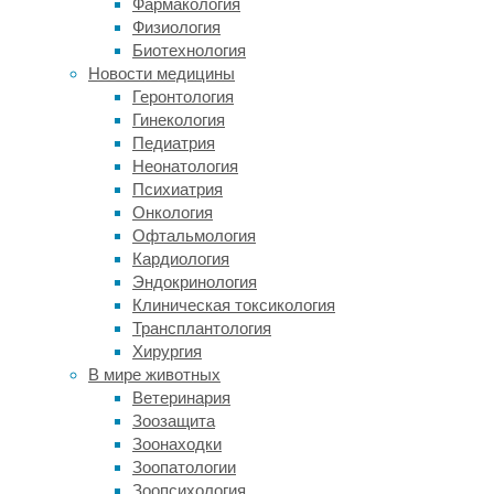
Фармакология
эфирных
Физиология
масел,
Биотехнология
кремов,
Новости медицины
кофейных
Геронтология
скрабов
Гинекология
и
Педиатрия
других
Неонатология
средств,
Психиатрия
помогающих
Онкология
достичь
Офтальмология
желаемого
Кардиология
результата.
Эндокринология
Клиническая токсикология
Основные
Трансплантология
Хирургия
разновидности
В мире животных
Ветеринария
массажа
Зоозащита
Зоонаходки
Зоопатологии
Специалисты
Зоопсихология