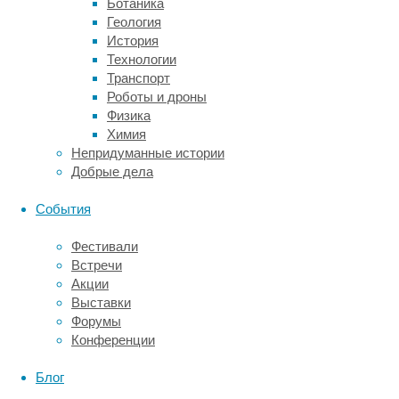
Ботаника
они
Геология
вообще
История
общаются
Технологии
с
Транспорт
окружающим
Роботы и дроны
миром.
Физика
В
Химия
статье
Непридуманные истории
в
Добрые дела
Journal
of
События
Cognition
and
Фестивали
Development
Встречи
психологи
Акции
описывают
Выставки
достаточно
Форумы
простой
Конференции
эксперимент,
в
Блог
котором