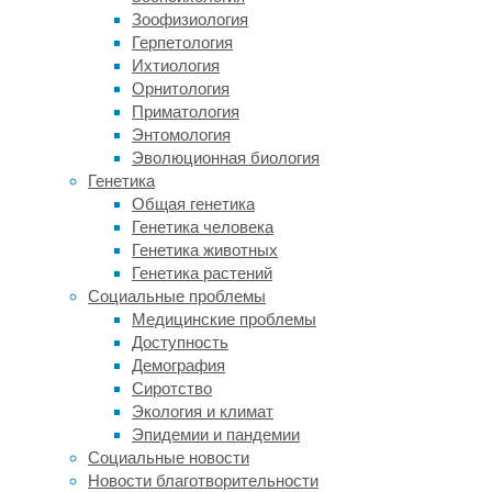
к
Зоофизиология
школьному
Герпетология
возрасту,
Ихтиология
дети
Орнитология
начинают
Приматология
понимать,
Энтомология
что
Эволюционная биология
у
Генетика
других
Общая генетика
людей
Генетика человека
могут
Генетика животных
быть
Генетика растений
свои
Социальные проблемы
чувства,
Медицинские проблемы
мысли,
Доступность
и
Демография
что
Сиротство
они
Экология и климат
могут
Эпидемии и пандемии
по-
Социальные новости
другому
Новости благотворительности