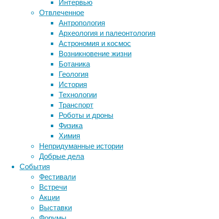
Интервью
но
Отвлеченное
прячутся
Антропология
они,
Археология и палеонтология
Метки
на
Астрономия и космос
взгляд
биология
Возникновение жизни
бактерии
ДНК
взрослых,
Ботаника
биотехнология
вирусы
восприятие
довольно
Геология
животные
генетика
дети
странно
диагностика
История
–
здоровье
знания
иммунитет
Технологии
ребёнку
Транспорт
инфекции
инструменты и методы
порой
Роботы и дроны
исследования
просто
климат
когнитивистика
Физика
закрывает
медицина
Химия
метаболизм
глаза
лекарства
Непридуманные истории
руками
мозг
Добрые дела
неврология
наука
и
События
нейробиология
нейроновости
считает,
Фестивали
нейрофизиология
что
общество
обучение
Встречи
питание
его
онкология
память
палеонтология
Акции
теперь
психология
поведение
психиатрия
Выставки
никто
Форумы