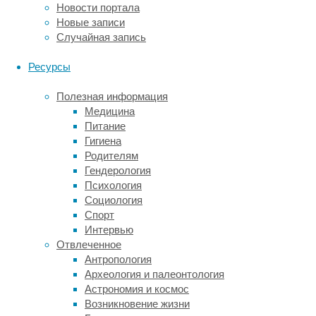
видеть
Новости портала
мир
Новые записи
вокруг.
Случайная запись
Однако
Ресурсы
исследователи
из
Полезная информация
Университета
Медицина
Южной
Питание
Калифорнии
Гигиена
полагают,
Родителям
что
Гендерология
дело
Психология
тут
Социология
не
Спорт
в
Интервью
детском
Отвлеченное
эгоцентризме,
Антропология
а
Археология и палеонтология
в
Астрономия и космос
том,
Возникновение жизни
как