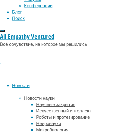
социология
социальные проблемы
сон
не
Конференции
физиология
эволюция
экология
видит.
Блог
эмоции
эпидемия
этология
Поиск
Считается,
что
детям
All Empathy Ventured
до
Всё сочувствие, на которое мы решились
определённого
возраста
трудно
перейти
на
чужую
точку
Новости
зрения:
ребёнку
Новости науки
кажется,
Научные закрытия
будто
Искусственный интеллект
все
Роботы и протезирование
остальные
Нейронауки
воспринимают
Микробиология
мир