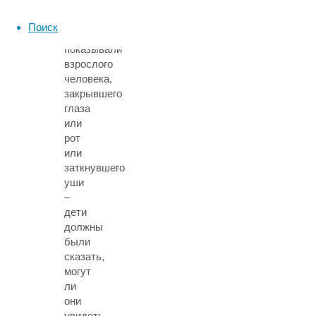
трёх–
четырёхлетним
Поиск
детям
показывали
взрослого
человека,
закрывшего
глаза
или
рот
или
заткнувшего
уши
–
дети
должны
были
сказать,
могут
ли
они
увидеть