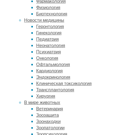
Фармакология
точно
Физиология
так
Биотехнология
же,
Новости медицины
как
Геронтология
он
Гинекология
его
Педиатрия
воспринимает,
Неонатология
и
Психиатрия
что
Онкология
если
Офтальмология
он
Кардиология
не
Эндокринология
видит
Клиническая токсикология
ничего
Трансплантология
вокруг,
Хирургия
то
В мире животных
и
Ветеринария
остальные
Зоозащита
не
Зоонаходки
видят.
Зоопатологии
Потом,
Зоопсихология