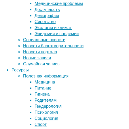
Медицинские проблемы
и
Доступность
сами
Демография
они
Сиротство
не
Экология и климат
увидят
Эпидемии и пандемии
человека,
Социальные новости
который
Новости благотворительности
просто
Новости портала
закроет
Новые записи
глаза.
Случайная запись
Ресурсы
Полезная информация
Медицина
Питание
Гигиена
Маленькие
Родителям
дети
Гендерология
любят
Психология
играть
Социология
в
Спорт
прятки,