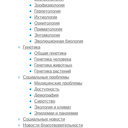
к
Зоофизиология
действительности
Герпетология
виде.
Ихтиология
Участникам
Орнитология
необходимо
Приматология
было
Энтомология
произвести
Эволюционная биология
моральное
Генетика
действие,
Общая генетика
то
Генетика человека
есть
Генетика животных
очень
Генетика растений
быстро
Социальные проблемы
решить,
Медицинские проблемы
как
Доступность
поступить.
Демография
Оказалось,
Сиротство
что
Экология и климат
в
Эпидемии и пандемии
этом
Социальные новости
случае
Новости благотворительности