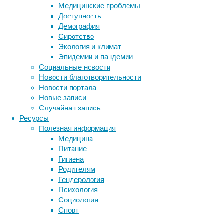
Медицинские проблемы
журнале
Доступность
PLOS
Демография
ONE
.
Сиротство
Экология и климат
Эпидемии и пандемии
Социальные новости
Новости благотворительности
Ученые
Новости портала
поставили
Новые записи
участников
Случайная запись
экспериментов
Ресурсы
в
Полезная информация
ситуацию
Медицина
сложного
Питание
морального
Гигиена
выбора
:
Родителям
им
Гендерология
нужно
Психология
было
Социология
Метки
решить,
Спорт
стоит