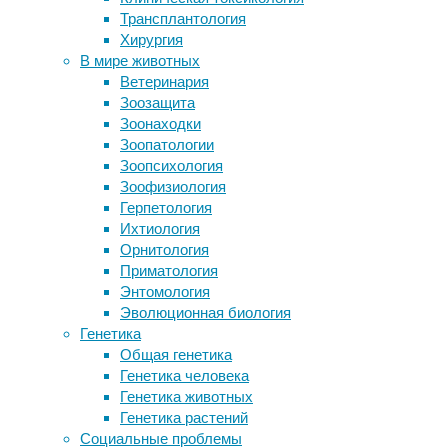
В
Трансплантология
и муравьи «общаются» с другими
экстремальной
Хирургия
видами
ситуации
В мире животных
Пять способов спастись от
люди
Ветеринария
старческого слабоумия сегодня
принимают
Зоозащита
Залог успешной охоты гепарда
весьма
Зоонаходки
кроется в его уникальном
сомнительные
Зоопатологии
внутреннем ухе
с
Зоопсихология
моральной
Зоофизиология
точки
Следите за новостями
Герпетология
зрения
Ихтиология
решения.
Орнитология
Результаты
Приматология
исследования,
Энтомология
проведенного
Эволюционная биология
психологами
Генетика
из
Общая генетика
Плимутского
Генетика человека
университета
Генетика животных
(Великобритания),
Генетика растений
опубликованы
Социальные проблемы
в