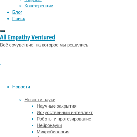
людей,
Конференции
которые
Блог
находились
Поиск
в
этот
All Empathy Ventured
момент
чуть
Всё сочувствие, на которое мы решились
дальше
на
путях.
Участников
сначала
просили
Новости
ответить,
как
Новости науки
бы
Научные закрытия
они
Искусственный интеллект
поступили,
Роботы и протезирование
письменно
Нейронауки
(вынести
Микробиология
моральное