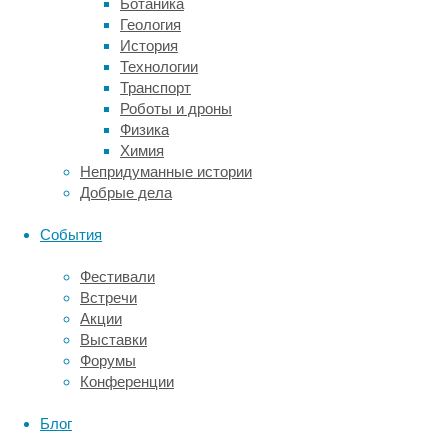
Ботаника
данные
Геология
позволяют
История
по-
Технологии
новому
Транспорт
взглянуть
Роботы и дроны
на
Физика
природу
Химия
морали.
Непридуманные истории
Расхождения
Добрые дела
между
моральными
События
суждениями
на
Фестивали
бумаге
Встречи
и
Акции
моральными
Выставки
действиями
Форумы
в
Конференции
виртуальной
реальности
Блог
говорят