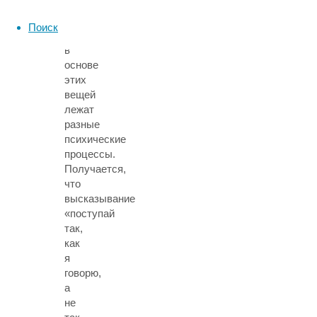
о
том,
Поиск
что
в
основе
этих
вещей
лежат
разные
психические
процессы.
Получается,
что
высказывание
«поступай
так,
как
я
говорю,
а
не