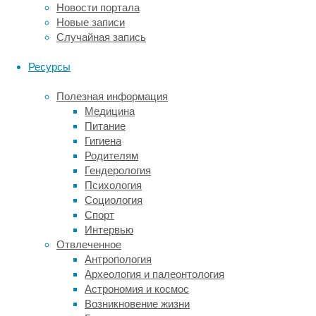
люди
Новости портала
в
Новые записи
гораздо
Случайная запись
большей
степени,
Ресурсы
чем
на
Полезная информация
бумаге,
Медицина
были
Питание
склонны
Гигиена
принимать
Родителям
утилитарное
Гендерология
решение
Психология
и
Социология
жертвовать
Спорт
одним
Интервью
ради
Отвлеченное
спасения
Антропология
многих.
Археология и палеонтология
Астрономия и космос
«Полученные
Возникновение жизни
нами