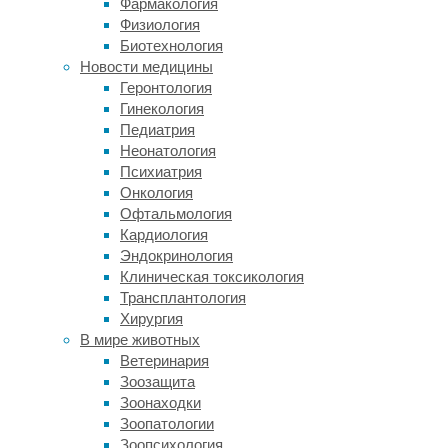
Фармакология
суждение,
Физиология
как
Биотехнология
называли
Новости медицины
эту
Геронтология
часть
Гинекология
эксперимента
Педиатрия
исследователи).
Неонатология
Затем
Психиатрия
люди
Онкология
надевали
Офтальмология
очки
Кардиология
виртуальной
Эндокринология
реальности,
Клиническая токсикология
и
Трансплантология
та
Хирургия
же
В мире животных
ситуация
Ветеринария
воспроизводилась
Зоозащита
в
Зоонаходки
максимально
Зоопатологии
приближенном
Зоопсихология