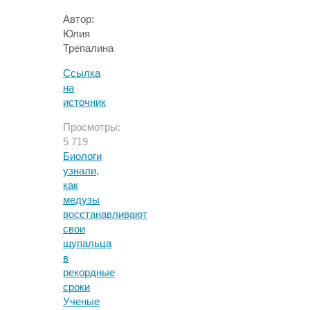
Автор:
Юлия
Трепалина
Ссылка
на
источник
Просмотры:
5 719
Биологи
узнали,
как
медузы
восстанавливают
свои
щупальца
в
рекордные
сроки
Ученые