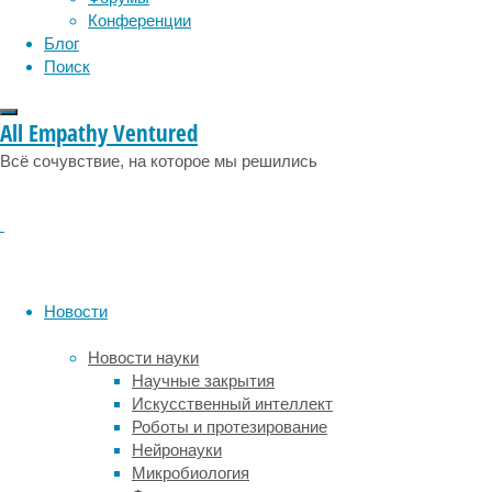
Конференции
бета-
Блог
каротины,
Поиск
специфические
полиацетилены
и
All Empathy Ventured
изокумарины,
обладают
Всё сочувствие, на которое мы решились
множеством
ценных
для
здоровья
свойств.
Новости
Попытки
с
Новости науки
помощью
Научные закрытия
метаанализа
Искусственный интеллект
обобщить
Роботы и протезирование
научные
Нейронауки
данные
Микробиология
о