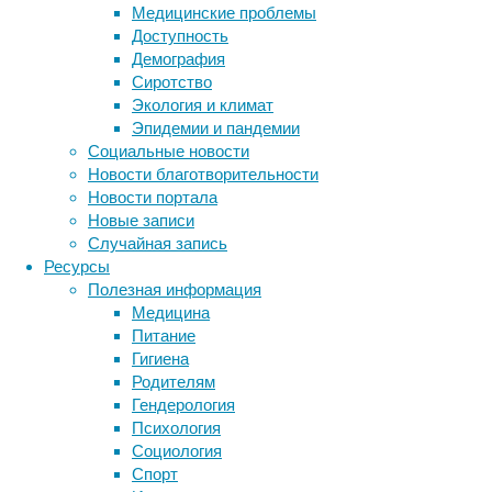
снижением
Медицинские проблемы
у
Доступность
людей
Демография
риска
Сиротство
развития
Экология и климат
онкологических
Эпидемии и пандемии
заболеваний.
Социальные новости
Новости благотворительности
Новости портала
Новые записи
Случайная запись
Ресурсы
Полезная информация
Медицина
Питание
Гигиена
Родителям
Гендерология
Диетологи
Психология
и
Социология
медики
Спорт
давно