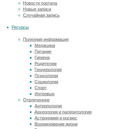
ретроспективные,
Новости портала
так
Новые записи
и
Случайная запись
десятки
проспективных
Ресурсы
исследований.
В
Полезная информация
итоге
Медицина
в
Питание
новый
Гигиена
обзор,
Родителям
оценивающий
Гендерология
связь
Психология
между
Социология
потреблением
Спорт
моркови
Интервью
(в
Отвлеченное
сыром
Антропология
и
Археология и палеонтология
приготовленном
Астрономия и космос
виде)
Возникновение жизни