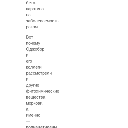
бета-
каротина
на
заболеваемость
раком.
Вот
почему
Оджобор
и
его
коллеги
рассмотрели
и
другие
фитохимические
вещества
моркови,
а
именно
—
полиацетилены,