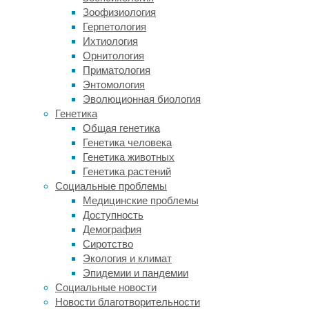
Зоофизиология
один
Герпетология
из
Ихтиология
видов
Орнитология
онкозаболеваний.
Приматология
Теперь
Энтомология
ученые
Эволюционная биология
подошли
Генетика
к
Общая генетика
вопросу
Генетика человека
шире.
Генетика животных
Команда
Генетика растений
нутрициологов
Социальные проблемы
из
Медицинские проблемы
Ньюкаслского
Доступность
университета
Демография
(Великобритания)
Сиротство
отобрала
Экология и климат
для
Эпидемии и пандемии
метаанализа
Социальные новости
как
Новости благотворительности