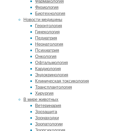
Фармакология
корреляции
Физиология
между
Биотехнология
веществами
Новости медицины
в
Геронтология
моркови
Гинекология
и
Педиатрия
заболеваемостью
Неонатология
раком
Психиатрия
предпринимают
Онкология
не
Офтальмология
впервые.
Кардиология
Однако
Эндокринология
ранее
Клиническая токсикология
авторы
Трансплантология
рассматривали
Хирургия
исключительно
В мире животных
ретроспективные
Ветеринария
исследования
Зоозащита
и
Зоонаходки
только
Зоопатологии
какой-
Зоопсихология
то