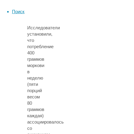
Science
and
Поиск
Nutrition
.
Исследователи
установили,
что
потребление
400
граммов
моркови
в
неделю
(пяти
порций
весом
80
граммов
каждая)
ассоциировалось
со