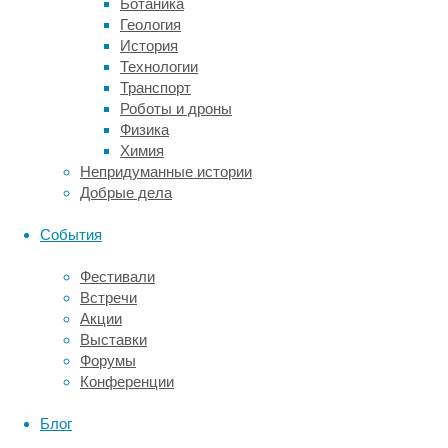
и
Ботаника
заболеваемостью
Геология
всеми
История
типами
Технологии
рака,
Транспорт
вошли
Роботы и дроны
198
Физика
научных
Химия
работ
Непридуманные истории
с
Добрые дела
участием
более
События
4,7
миллиона
Фестивали
пациентов.
Встречи
Результаты
Акции
опубликовал
Выставки
журнал
Форумы
Critical
Конференции
Reviews
in
Блог
Food