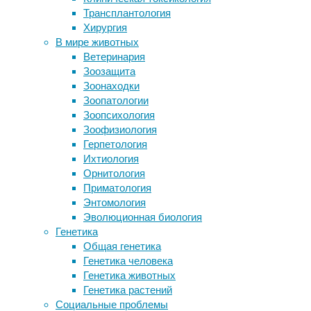
26/12/2023,
Трансплантология
помогающее слепым читать
14:41
Хирургия
обычные книги
26/12/2023
В мире животных
Самое крупное цветение токсичных
здоровье
,
Ветеринария
водорослей может угрожать
медицина
,
Зоозащита
продовольственной безопасности
онкология
,
Зоонаходки
Люди с синдромом хронической
питание
,
Зоопатологии
усталости (СХУ) истощены на
продукты
,
Зоопсихология
клеточном уровне
профилактика
Зоофизиология
Свежевыжатые соки: польза и вред
Герпетология
Метаанализ
Ихтиология
Следите за новостями
выявил
Орнитология
устойчивую
Приматология
линейную
Энтомология
зависимость
Эволюционная биология
между
Генетика
употреблением
Общая генетика
моркови
Генетика человека
в
Генетика животных
пищу
Генетика растений
и
Социальные проблемы