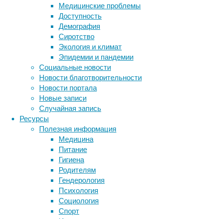
Фуллер
Медицинские проблемы
Доступность
Здорова
Демография
насыще
Сиротство
полинен
Экология и климат
Эпидемии и пандемии
В ходе 
Социальные новости
факторо
Новости благотворительности
холесте
Новости портала
не было
Новые записи
и небол
Случайная запись
«Хотя я
Ресурсы
обычно 
Полезная информация
плотно
Медицина
предыду
Питание
влияет 
Гигиена
Родителям
Он такж
Гендерология
потенци
Психология
предиаб
Социология
Спорт
«Яйца я