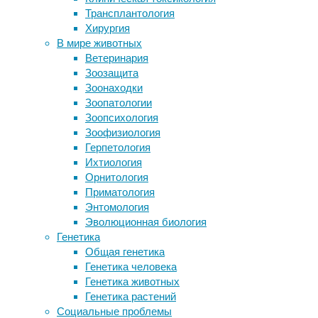
большим
Трансплантология
Уникальный уход Dr.Spiller в салоне
количес
Хирургия
и дома
предназ
В мире животных
Биофизики нашли способ точного
исследо
Ветеринария
моделирования тканей
сосудис
Зоозащита
Палеонтологи описали нового
Зоонаходки
динозавра — маленького и очень
Затем т
Зоопатологии
шустрого
продолж
Зоопсихология
Растительные заменители молока
соответ
Зоофизиология
проиграли натуральному в плане
сложнос
Герпетология
пользы и питательности
исследо
Ихтиология
Как объ
Орнитология
проявля
Приматология
свидете
Энтомология
При соб
Эволюционная биология
снижени
Генетика
Общая генетика
«Несмот
Генетика человека
безопас
Генетика животных
типа, н
Генетика растений
употреб
Социальные проблемы