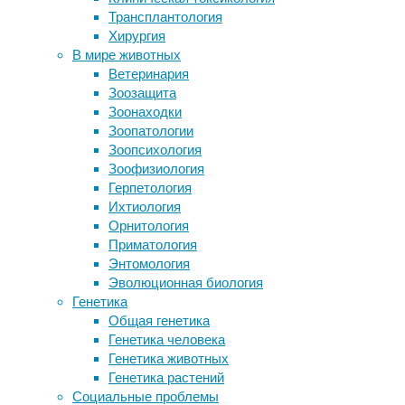
возрасте
Трансплантология
Вирус Зика стал смертельно
Хирургия
опасным после появления
29/10/2018,
В мире животных
единственной мутации
21:22
Ветеринария
Ученые поддержали генетическую
04/11/2018
Зоозащита
модификацию человеческих
знания
,
Зоонаходки
эмбрионов
зрение
,
Зоопатологии
Ломбард Кредитон — честные
интеллект
,
Зоопсихология
деньги тогда, когда они
исследования
,
Зоофизиология
действительно нужны
медицина
,
Герпетология
нейрофизиология
,
Ихтиология
Следите за новостями
память
,
Орнитология
пожилые
,
Приматология
слух
,
Энтомология
старость
Эволюционная биология
Генетика
К
Общая генетика
40
Генетика человека
годам
Генетика животных
у
Генетика растений
каждого
Социальные проблемы