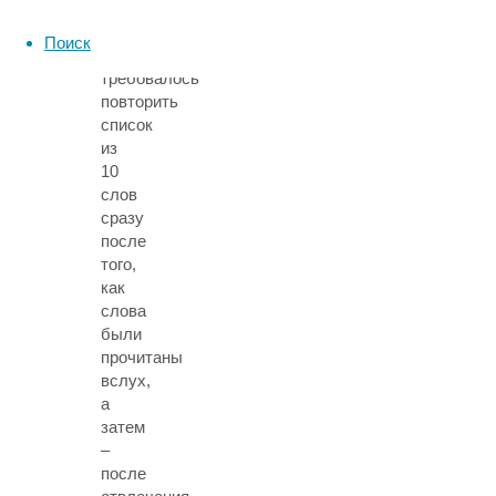
Для
оценки
Поиск
памяти
требовалось
повторить
список
из
10
слов
сразу
после
того,
как
слова
были
прочитаны
вслух,
а
затем
–
после