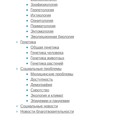
Зоофизиология
Обеспечения
Герпетология
(
Health
Ихтиология
and
Орнитология
Retirement
Приматология
Study
).
Энтомология
«Мы
Эволюционная биология
обнаружили,
Генетика
что
Общая генетика
скорость
Генетика человека
снижения
Генетика животных
когнитивных
Генетика растений
способностей
Социальные проблемы
замедлилась
Медицинские проблемы
на
Доступность
75%
Демография
после
Сиротство
внедрения
Экология и климат
слуховых
Эпидемии и пандемии
аппаратов.
Социальные новости
Это
Новости благотворительности