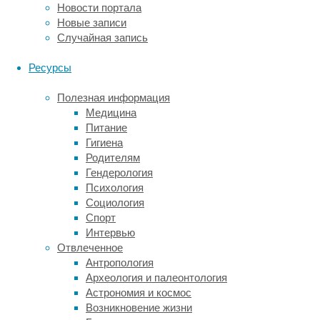
удивительный
Новости портала
результат»,
Новые записи
–
Случайная запись
говорит
автор
Ресурсы
публикации
Асри
Полезная информация
Махарани
Медицина
(Asri
Питание
Maharani),
Гигиена
исследователь
Родителям
кафедры
Гендерология
нейронауки
Психология
и
Социология
экспериментальной
Спорт
психологии
Интервью
Манчестерского
Отвлеченное
университета
Антропология
(University
Археология и палеонтология
of
Астрономия и космос
Manchester).
Возникновение жизни