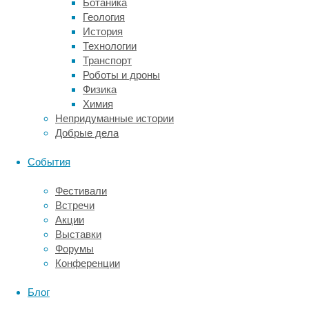
Ботаника
Оценивание
Геология
когнитивных
История
способностей
Технологии
с
Транспорт
течением
Роботы и дроны
времени
Физика
проводилось
Химия
каждые
Непридуманные истории
два
Добрые дела
года
(с
События
1996
по
Фестивали
2014)
Встречи
в
Акции
виде
Выставки
серии
Форумы
тестов
Конференции
лицом
к
Блог
лицу.