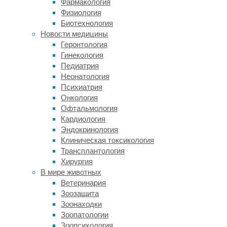
Фармакология
Society
.
Физиология
Биотехнология
Ученые
Новости медицины
наблюдали
Геронтология
около
Гинекология
2000
Педиатрия
пожилых
Неонатология
людей
Психиатрия
до
Онкология
и
Офтальмология
после
Кардиология
использования
Эндокринология
слуховых
Клиническая токсикология
аппаратов
Трансплантология
в
Хирургия
рамках
В мире животных
американского
Ветеринария
национального
Зоозащита
Исследования
Зоонаходки
Здоровья
Зоопатологии
и
Зоопсихология
Пенсионного