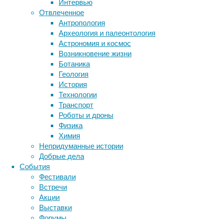
Интервью
Метки
Отвлеченное
биология
Антропология
бактерии
ДНК
Археология и палеонтология
биотехнология
вирусы
восприятие
Астрономия и космос
животные
генетика
дети
диагностика
Возникновение жизни
здоровье
знания
иммунитет
Ботаника
Геология
инфекции
инструменты и методы
История
Когда
исследования
климат
когнитивистика
Технологии
человек
медицина
Транспорт
убеждается
метаболизм
лекарства
Роботы и дроны
в
мозг
Физика
наличии
неврология
наука
Химия
проблем
нейробиология
нейроновости
Непридуманные истории
со
нейрофизиология
общество
обучение
Добрые дела
слухом,
питание
онкология
память
палеонтология
События
возрастная
психология
поведение
психиатрия
Фестивали
потеря
Встречи
памяти
социология
социальные проблемы
сон
Акции
может
физиология
эволюция
экология
Выставки
уже
эмоции
эпидемия
этология
Форумы
начаться.