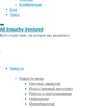
Конференции
Но
Блог
этот
Поиск
процесс
можно
замедлить,
All Empathy Ventured
восстановив
слух
Всё сочувствие, на которое мы решились
при
помощи
слухового
аппарата,
утверждается
в
Новости
исследовании,
опубликованном
Новости науки
в
Научные закрытия
Journal
Искусственный интеллект
of
Роботы и протезирование
the
Нейронауки
American
Микробиология
Geriatrics