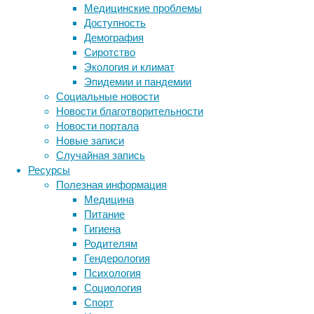
десятого
Медицинские проблемы
человека
Доступность
заметно
Демография
снижается
Сиротство
острота
Экология и климат
слуха.
Эпидемии и пандемии
Слух
Социальные новости
ухудшается
Новости благотворительности
медленно
Новости портала
и
Новые записи
постепенно,
Случайная запись
поэтому
Ресурсы
трудно
Полезная информация
понять,
Медицина
что
Питание
чего-
Гигиена
то
Родителям
не
Гендерология
хватает.
Психология
Социология
Спорт