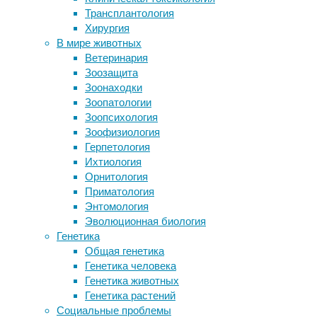
массы т
Трансплантология
Образование не защищает мозг от
заметно
Хирургия
старения
людьми
В мире животных
Пожилые женщины страдают от
Ветеринария
синдрома «разбитого сердца» в 10
Ссылка 
Зоозащита
раз чаще мужчин
Зоонаходки
Великая депрессия заставила людей
Просмо
Зоопатологии
быстрее стареть
Вылечит
Зоопсихология
Лидокаин запустил апоптоз
Вредное
Зоофизиология
опухолевых клеток через рецептор
Герпетология
горького вкуса
Ихтиология
Орнитология
Приматология
Энтомология
Эволюционная биология
Генетика
Общая генетика
Генетика человека
Генетика животных
Генетика растений
Социальные проблемы