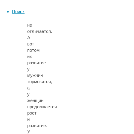
и
Поиск
девочек
ничем
не
отличается.
А
вот
потом
их
развитие
у
мужчин
тормозится,
а
у
женщин
продолжается
рост
и
развитие.
У