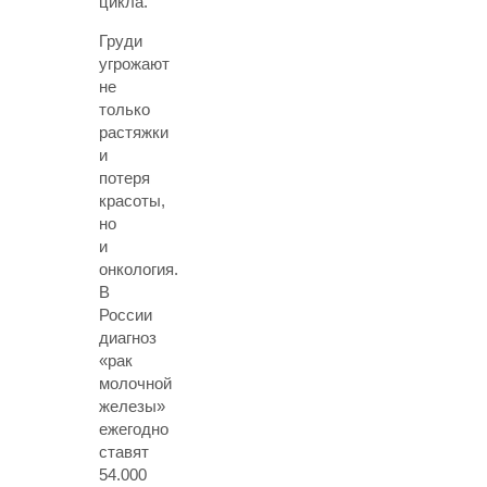
цикла.
Груди
угрожают
не
только
растяжки
и
потеря
красоты,
но
и
онкология.
В
России
диагноз
«рак
молочной
железы»
ежегодно
ставят
54.000