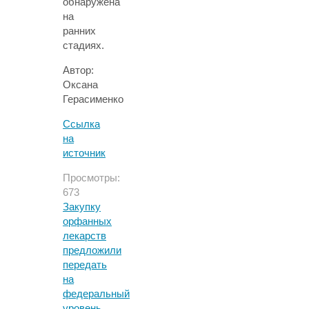
обнаружена
на
ранних
стадиях.
Автор:
Оксана
Герасименко
Ссылка
на
источник
Просмотры:
673
Закупку
орфанных
лекарств
предложили
передать
на
федеральный
уровень