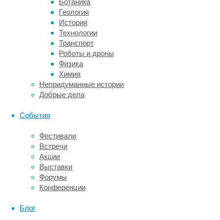
Ботаника
он
Геология
предохраняет
История
сосок
Технологии
от
Транспорт
высыхания
Роботы и дроны
и
Физика
растрескивания.
Химия
Непридуманные истории
По
Добрые дела
структуре
женские
События
и
мужские
Фестивали
грудные
Встречи
железы
Акции
идентичны,
Выставки
до
Форумы
наступления
Конференции
полового
созревания
Блог
грудь
мальчиков