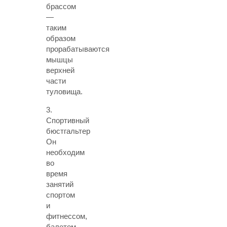
брассом
—
таким
образом
прорабатываются
мышцы
верхней
части
туловища.
3.
Спортивный
бюстгальтер
Он
необходим
во
время
занятий
спортом
и
фитнессом,
балетом