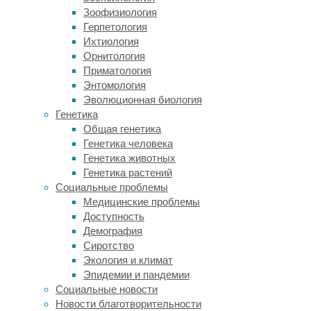
преобладать
Зоофизиология
жировая
Герпетология
ткань,
Ихтиология
поэтому
Орнитология
грудь
Приматология
становится
Энтомология
более
Эволюционная биология
мягкой
Генетика
и
Общая генетика
под
Генетика человека
собственном
Генетика животных
весом
Генетика растений
постепенно
Социальные проблемы
обвисает.
Медицинские проблемы
В
Доступность
грудной
Демография
железе
Сиротство
нет
Экология и климат
мышц
Эпидемии и пандемии
кроме
Социальные новости
сосков.
Новости благотворительности
Область