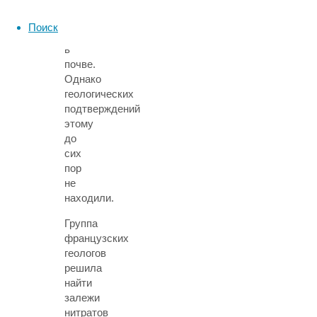
должны
были
Поиск
оставаться
в
почве.
Однако
геологических
подтверждений
этому
до
сих
пор
не
находили.
Группа
французских
геологов
решила
найти
залежи
нитратов