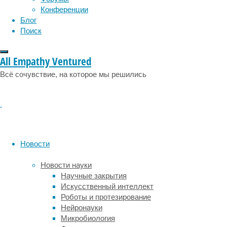
четверти
Конференции
объема
Блог
атмосферного
Поиск
воздуха,
однако
находится
All Empathy Ventured
в
Всё сочувствие, на которое мы решились
такой
форме,
какую
живые
организмы
не
могут
Новости
поглотить.
Преобразование
Новости науки
азота
Научные закрытия
в
Искусственный интеллект
биодоступную
Роботы и протезирование
форму
Нейронауки
называется
Микробиология
азотфиксацией.