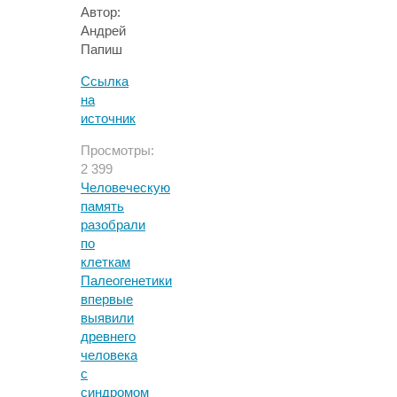
Автор:
Андрей
Папиш
Ссылка
на
источник
Просмотры:
2 399
Человеческую
память
разобрали
по
клеткам
Палеогенетики
впервые
выявили
древнего
человека
с
синдромом