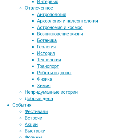
Интервью
животные
важнейший
генетика
дети
диагностика
Отвлеченное
процесс
здоровье
знания
иммунитет
Антропология
в
Археология и палеонтология
инфекции
инструменты и методы
зарождении
Астрономия и космос
исследования
жизни.
климат
когнитивистика
Возникновение жизни
Но
медицина
Ботаника
он
метаболизм
лекарства
Геология
невозможен
мозг
История
неврология
наука
без
Технологии
нейробиология
нейроновости
азота,
Транспорт
одного
нейрофизиология
общество
обучение
Роботы и дроны
из
питание
онкология
память
палеонтология
Физика
самых
психология
поведение
психиатрия
Химия
распространенных
Непридуманные истории
социология
социальные проблемы
сон
элементов
Добрые дела
физиология
эволюция
экология
на
События
Земле.
эмоции
эпидемия
этология
Фестивали
Азот
Встречи
занимает
Акции
почти
Выставки
три
Форумы