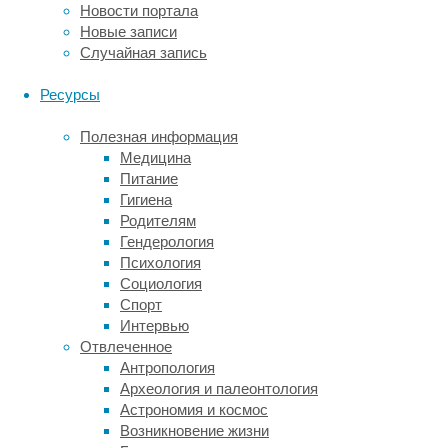
Новости портала
количество
Новые записи
серы
Случайная запись
и
галогенов
Ресурсы
(хлор,
фтор
Полезная информация
и
Медицина
прочее),
Питание
а
Гигиена
в
Родителям
облаках
Гендерология
пепла
Психология
возникают
Социология
молнии
Спорт
—
Интервью
так
Отвлеченное
называемая
Антропология
грязная
Археология и палеонтология
гроза.
Астрономия и космос
Во
Возникновение жизни
время