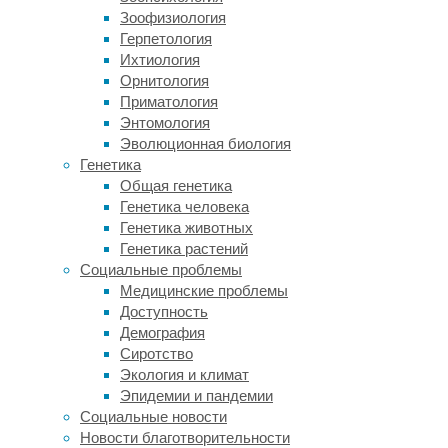
числе
Зоофизиология
у
Герпетология
грозовых
Ихтиология
и
Орнитология
вулканических
Приматология
молний.
Энтомология
Эволюционная биология
Возможность
Генетика
такой
Общая генетика
азотфиксации
Генетика человека
доказывалась
Генетика животных
еще
Генетика растений
в
Социальные проблемы
лабораторных
Медицинские проблемы
экспериментах.
Доступность
Во
Демография
время
Сиротство
извержений
Экология и климат
в
Эпидемии и пандемии
атмосферу
Социальные новости
выбрасывается
Новости благотворительности
большое