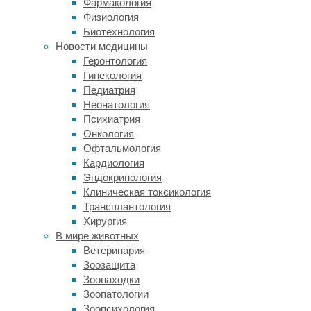
Фармакология
Сейчас
Физиология
этим
Биотехнология
занимаются
Новости медицины
микроорганизмы
Геронтология
или
Гинекология
азотные
Педиатрия
удобрения,
Неонатология
но
Психиатрия
до
Онкология
возникновения
Офтальмология
жизни
Кардиология
роль
Эндокринология
азотфиксатора
Клиническая токсикология
гипотетически
Трансплантология
была
Хирургия
у
В мире животных
нескольких
Ветеринария
явлений
Зоозащита
—
Зоонаходки
в
Зоопатологии
том
Зоопсихология