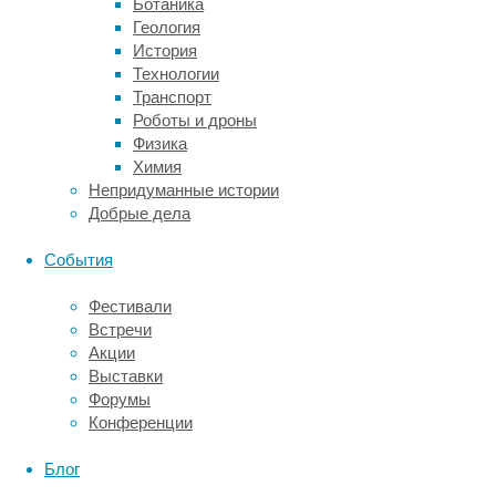
Ботаника
разрядов
Геология
азот
История
в
Технологии
воздухе
Транспорт
окисляется,
Роботы и дроны
а
Физика
образованные
Химия
оксиды
Непридуманные истории
выпадают
Добрые дела
на
землю
События
вместе
с
Фестивали
вулканическими
Встречи
выбросами.
Акции
В
Выставки
результате
Форумы
получившиеся
Конференции
нитраты,
фиксированный
Блог
азот,