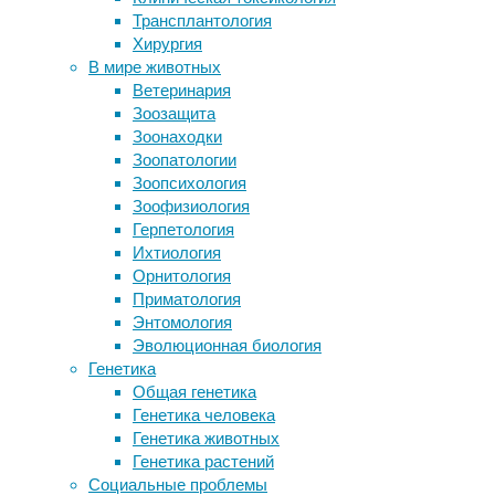
абиогенез
,
Трансплантология
СДВГ у взрослых: 4 признака, на
атмосфера
,
Хирургия
которые стоит обратить внимание
вулканы
,
В мире животных
Как пережить химиотерапию
геология
,
Ветеринария
«Она многого не может, но так
геохимия
Зоозащита
старается, что сможет всё»
Зоонаходки
Французские
Зоопатологии
геологи
Следите за новостями
Зоопсихология
проанализировали
Зоофизиология
состав
Герпетология
нитратов
Ихтиология
в
Орнитология
вулканических
Приматология
отложениях
Энтомология
времен
Эволюционная биология
неогена
Генетика
и
Общая генетика
выяснили,
Генетика человека
что
Генетика животных
возникающие
Генетика растений
в
Социальные проблемы
облаках