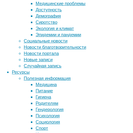
Медицинские проблемы
пепла
Доступность
молнии
Демография
могли
Сиротство
фиксировать
Экология и климат
атмосферный
Эпидемии и пандемии
азот.
Социальные новости
Новости благотворительности
Новости портала
Новые записи
Случайная запись
Ресурсы
Полезная информация
Медицина
Питание
Гигиена
Образование
Родителям
белков
Гендерология
Метки
и
Психология
нуклеиновых
биология
Социология
бактерии
ДНК
кислот
Спорт
биотехнология
вирусы
—
восприятие