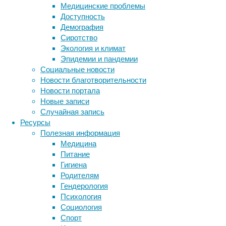
и
Медицинские проблемы
испытала
Доступность
белую
Демография
краску
Сиротство
CCP-
Экология и климат
30,
Эпидемии и пандемии
способную
Социальные новости
защищать
Новости благотворительности
здания
Новости портала
от
Новые записи
жары
Случайная запись
и
Ресурсы
солнца
Полезная информация
в
Медицина
10
Питание
раз
Гигиена
сильнее,
Родителям
чем
Гендерология
стандартные
Психология
краски.
Социология
Кроме
Спорт
того,