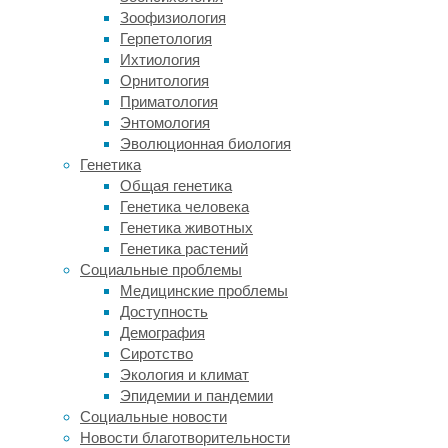
и
Зоофизиология
не
Герпетология
остывая
Ихтиология
даже
Орнитология
ночью,
Приматология
а
Энтомология
отработанное
Эволюционная биология
тепло
Генетика
от
Общая генетика
двигателей
Генетика человека
машин,
Генетика животных
промышленных
Генетика растений
установок
Социальные проблемы
и
Медицинские проблемы
систем
Доступность
кондиционирования
Демография
только
Сиротство
усугубляет
Экология и климат
ситуацию.
Эпидемии и пандемии
Социальные новости
Чтобы
Новости благотворительности
остановить