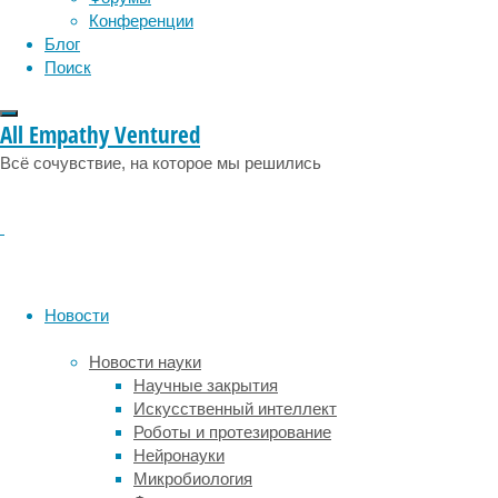
социология
социальные проблемы
сон
Конференции
физиология
эволюция
экология
Блог
эмоции
эпидемия
этология
Поиск
Сегодня
All Empathy Ventured
на
работу
Всё сочувствие, на которое мы решились
систем
охлаждения
помещений
приходится
приблизительно
20
Новости
процентов
мирового
Новости науки
потребления
Научные закрытия
электроэнергии.
Искусственный интеллект
С
Роботы и протезирование
увеличением
Нейронауки
парниковых
Микробиология
выбросов