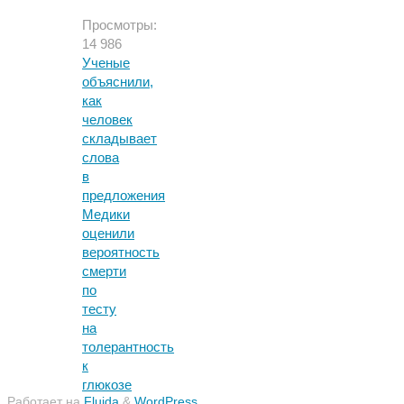
Просмотры:
14 986
Ученые
объяснили,
как
человек
складывает
слова
в
предложения
Медики
оценили
вероятность
смерти
по
тесту
на
толерантность
к
глюкозе
Работает на
Fluida
&
WordPress.