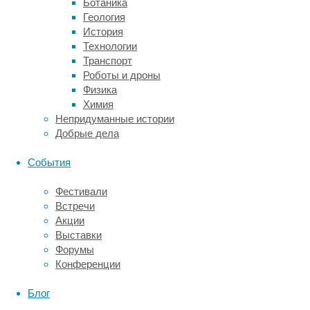
Ботаника
теплопроводность,
Геология
и
История
не
Технологии
требуют
Транспорт
применения
Роботы и дроны
вентиляторов
Физика
или
Химия
чего-
Непридуманные истории
то
Добрые дела
еще,
что
События
требует
расхода
Фестивали
электроэнергии.
Встречи
Одно
Акции
из
Выставки
эффективных
Форумы
решений
Конференции
предложили
исследователи
Блог
из