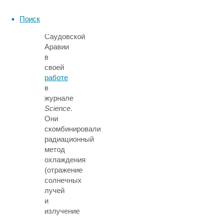
Сингапура,
Китая
Поиск
и
Саудовской
Аравии
в
своей
работе
в
журнале
Science
.
Они
скомбинировали
радиационный
метод
охлаждения
(отражение
солнечных
лучей
и
излучение