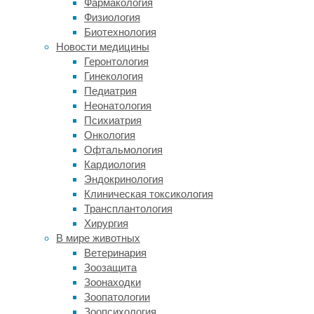
Фармакология
растет
Физиология
и
Биотехнология
температура
Новости медицины
воздуха
Геронтология
в
Гинекология
мегаполисах
Педиатрия
по
Неонатология
сравнению
Психиатрия
с
Онкология
пригородами:
Офтальмология
бетон
Кардиология
и
Эндокринология
асфальт
Клиническая токсикология
поглощают
Трансплантология
солнечную
Хирургия
энергию,
В мире животных
отдавая
Ветеринария
ее
Зоозащита
в
Зоонаходки
виде
Зоопатологии
тепла
Зоопсихология