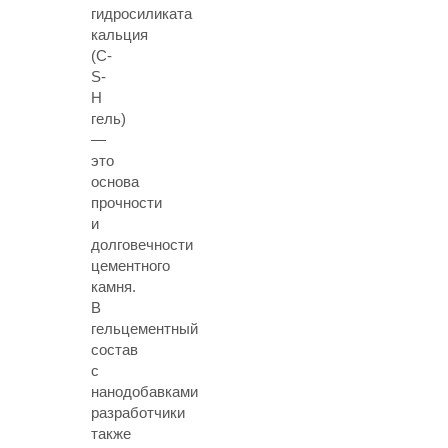
гидросиликата
кальция
(C-
S-
H
гель)
—
это
основа
прочности
и
долговечности
цементного
камня.
В
гельцементный
состав
с
нанодобавками
разработчики
также