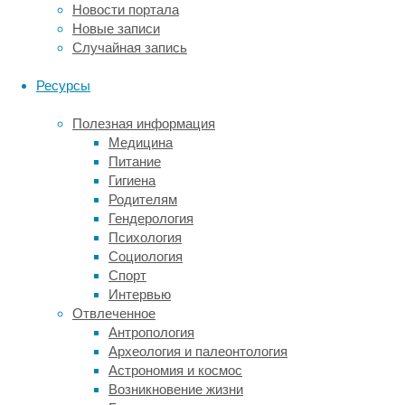
Новости портала
«нагревание»
Новые записи
территорий,
Случайная запись
ученые
ищут
Ресурсы
способы
их
Полезная информация
пассивного
Медицина
охлаждения.
Питание
Эти
Гигиена
решения
Родителям
опираются
Гендерология
на
Психология
естественные
Социология
механизмы
Спорт
рассеивания
Интервью
тепла,
Отвлеченное
такие
Антропология
как
Археология и палеонтология
конвекция,
Астрономия и космос
радиация
Возникновение жизни
или