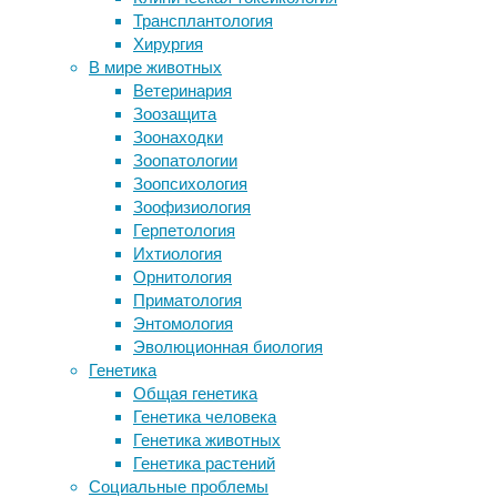
астрономия
,
Трансплантология
маленького роста
астрофизика
Хирургия
Что такое квесты и почему они так
В мире животных
популярны
Пока
Ветеринария
ГМ-бактерии синтезируют лекарства
что
Зоозащита
от болезни Паркинсона прямо в
не
Зоонаходки
организме больного
существует
Зоопатологии
Перед падением астероида
способов
Зоопсихология
динозавры пережили целую серию
напрямую
Зоофизиология
вулканических зим
исследовать
Герпетология
Голуби превзошли млекопитающих в
происходящее
Ихтиология
эффективности мозга
под
Орнитология
яркой
Приматология
поверхностью
Следите за новостями
Энтомология
Солнца.
Эволюционная биология
Пройти
Генетика
ее
Общая генетика
насквозь
Генетика человека
могут
Генетика животных
гравитационные
Генетика растений
волны
Социальные проблемы
пульсаров,