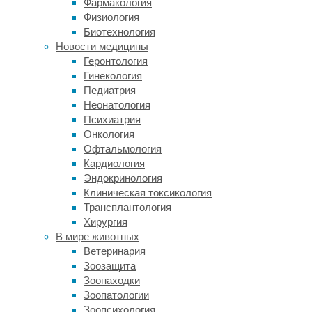
Фармакология
более
Физиология
молодое
Биотехнология
направление
Новости медицины
—
Геронтология
гравитационная
Гинекология
астрономия.
Педиатрия
Такую
Неонатология
возможность
Психиатрия
рассмотрели
Онкология
японские
Офтальмология
ученые,
Кардиология
статья
Эндокринология
которых
Клиническая токсикология
выложена
Трансплантология
в
Хирургия
онлайн-
В мире животных
библиотеке
Ветеринария
препринтов
Зоозащита
arXiv
.
Зоонаходки
В
Зоопатологии
отличие
Зоопсихология