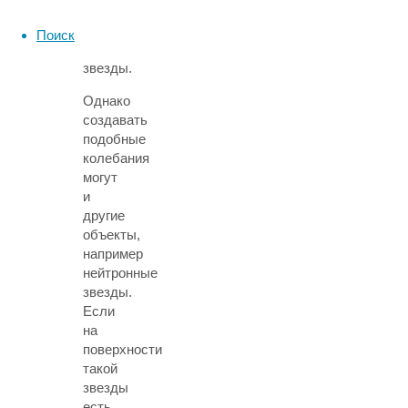
дыры
или
Поиск
нейтронные
звезды.
Однако
создавать
подобные
колебания
могут
и
другие
объекты,
например
нейтронные
звезды.
Если
на
поверхности
такой
звезды
есть