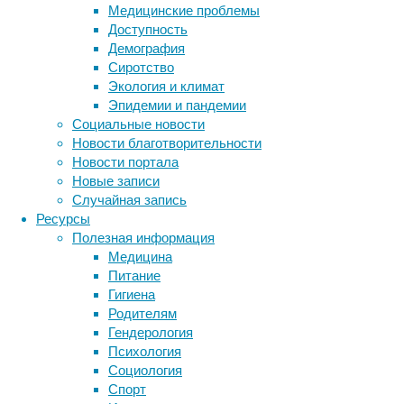
Медицинские проблемы
и
Доступность
когда
Демография
мы
Сиротство
научимся
Экология и климат
их
Эпидемии и пандемии
регистрировать,
Социальные новости
то
Новости благотворительности
увидим,
Новости портала
как
Новые записи
устроены
Случайная запись
глубины
Ресурсы
нашей
Полезная информация
звезды.
Медицина
Питание
Поверхность Солнца: композитное изображен
Гигиена
Родителям
Излучение
Гендерология
не
Психология
способно
Социология
пройти
Спорт
сквозь