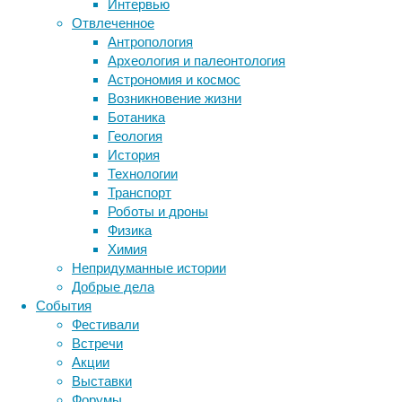
Интервью
Солнце.
Отвлеченное
Наша
Антропология
Метки
звезда
Археология и палеонтология
настолько
биология
Астрономия и космос
бактерии
ДНК
плотная,
Возникновение жизни
биотехнология
вирусы
восприятие
что
Ботаника
животные
генетика
дети
даже
диагностика
Геология
фотоны,
здоровье
знания
иммунитет
История
которые
Технологии
инфекции
инструменты и методы
возникают
Транспорт
исследования
в
климат
когнитивистика
Роботы и дроны
ее
медицина
Физика
недрах,
метаболизм
лекарства
Химия
двигаются
мозг
Непридуманные истории
неврология
наука
к
Добрые дела
нейробиология
нейроновости
поверхности
События
нейрофизиология
сотни
общество
обучение
Фестивали
тысяч
питание
онкология
память
палеонтология
Встречи
лет.
психология
поведение
психиатрия
Акции
Поэтому
Выставки
социология
социальные проблемы
сон
единственным
Форумы