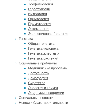
от
Зоофизиология
обычных
Герпетология
телескопов,
Ихтиология
ведущих
Орнитология
наблюдения
Приматология
в
Энтомология
разных
Эволюционная биология
диапазонах
Генетика
электромагнитного
Общая генетика
излучения
Генетика человека
—
Генетика животных
от
Генетика растений
гамма-
Социальные проблемы
лучей
Медицинские проблемы
до
Доступность
радиоволн,
Демография
—
Сиротство
гравитационные
Экология и климат
интерферометры
Эпидемии и пандемии
регистрируют
Социальные новости
слабые
Новости благотворительности