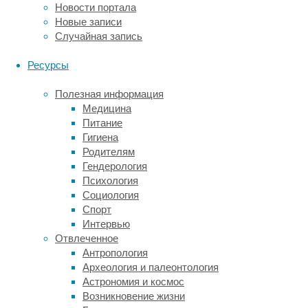
колебания
Новости портала
пространства-
Новые записи
времени,
Случайная запись
которые
создают
Ресурсы
различные
далекие
Полезная информация
события.
Медицина
Впервые
Питание
гравитационные
Гигиена
волны
Родителям
были
Гендерология
обнаружены
Психология
только
Социология
несколько
Спорт
лет
Интервью
назад,
Отвлеченное
и
Антропология
эта
Археология и палеонтология
область
Астрономия и космос
до
Возникновение жизни
сих