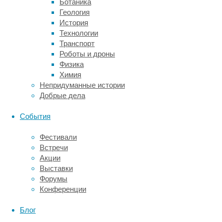
Ботаника
пор
Геология
остается
История
на
Технологии
ранних
Транспорт
этапах
Роботы и дроны
своего
Физика
развития.
Химия
Существующие
Непридуманные истории
инструменты
Добрые дела
способны
заметить
События
волны
лишь
Фестивали
от
Встречи
наиболее
Акции
мощных
Выставки
источников,
Форумы
таких
Конференции
как
сливающиеся
Блог
черные