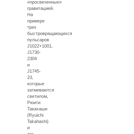
«просвеченные»
гравитацией.
На
примере
трех
быстровращающихся
пульсаров
J1022+1001,
J1730-
2304
и
J1745-
23,
которые
затмеваются
светилом,
Рюити
Такахаши
(Ryuichi
Takahashi)
и
его