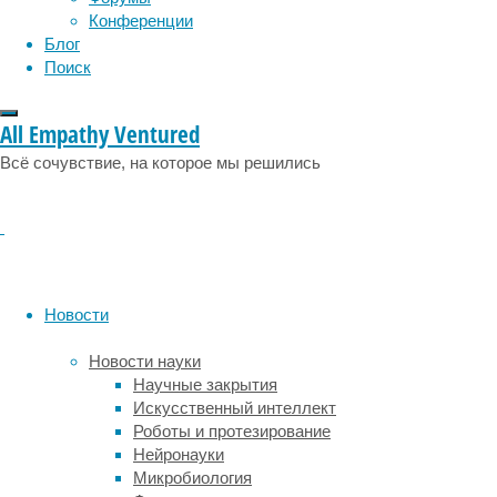
физиология
эволюция
экология
способом
Конференции
эмоции
эпидемия
выяснить,
этология
Блог
что
Поиск
происходит
в
All Empathy Ventured
глубине,
остается
Всё сочувствие, на которое мы решились
астросейсмология
—
анализ
вибраций,
проходящих
сквозь
Новости
толщу
звездной
Новости науки
плазмы.
Научные закрытия
Альтернативу
Искусственный интеллект
ему
Роботы и протезирование
может
Нейронауки
предложить
Микробиология
еще