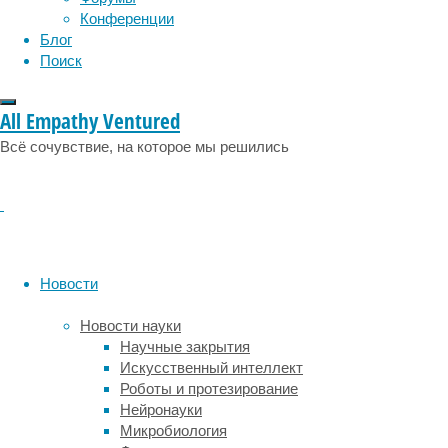
метра
Конференции
в
Блог
высоту
Поиск
и
достигать
100
All Empathy Ventured
килограммов
Всё сочувствие, на которое мы решились
в
весе.
Чуть
меньшими,
но
все
же
Новости
внушительными
габаритами
Новости науки
обладают
Научные закрытия
казуары,
Искусственный интеллект
нелетающие
Роботы и протезирование
птицы
Нейронауки
Новой
Микробиология