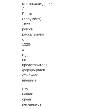
местонахождении
Ла-
Вента
(Колумбия).
Этот
регион
раскапывают
с
1920-
х
годов,
но
представителя
форорацидов
отыскали
впервые.
Его
нашли
среди
песчаников