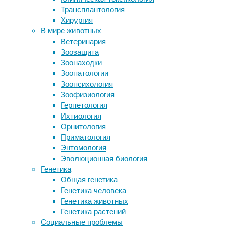
Трансплантология
ужаса»
Эволюция пингвинов: «сразу вышел
Хирургия
хорошо»
В мире животных
Яд клыкастой морской собачки
08/11/2024,
Ветеринария
одурманивает врагов без боли
15:53
Зоозащита
Открыт биомаркер рассеянного
08/11/2024
Зоонаходки
склероза
орнитология
,
Зоопатологии
Человек-тихоходка: от устойчивости
палеонтология
Зоопсихология
к радиации до выживания в космосе
Зоофизиология
Палеонтологи
Герпетология
обнаружили
Следите за новостями
Ихтиология
в
Орнитология
миоценовых
Приматология
песчаниках
Энтомология
в
Эволюционная биология
колумбийской
Генетика
пустыне
Общая генетика
Татакоа
Генетика человека
фрагмент
Генетика животных
кости
Генетика растений
гигантской
Социальные проблемы
хищной