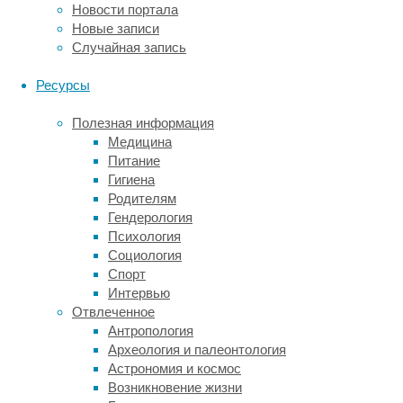
ясно,
Новости портала
откуда
Новые записи
репутация
Случайная запись
«самых
опасных
Ресурсы
птиц».
Полезная информация
Однако
Медицина
многие
Питание
крупные
Гигиена
пернатые
Родителям
вымерли.
Гендерология
Ученые
Психология
уже
Социология
рассказывали
,
Спорт
где,
Интервью
например,
Отвлеченное
скрывались
Антропология
гигантские
Археология и палеонтология
бескилевые
Астрономия и космос
моа,
Возникновение жизни
которых