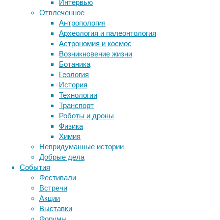
Интервью
биология
Отвлеченное
бактерии
ДНК
Антропология
биотехнология
вирусы
восприятие
Археология и палеонтология
животные
генетика
дети
диагностика
Астрономия и космос
здоровье
знания
иммунитет
Возникновение жизни
Ботаника
инфекции
инструменты и методы
Геология
исследования
Среди
климат
когнитивистика
История
современных
медицина
Технологии
птиц
метаболизм
лекарства
Транспорт
самой
мозг
Роботы и дроны
неврология
наука
большой
Физика
нейробиология
нейроновости
считается
Химия
страус
нейрофизиология
общество
обучение
Непридуманные истории
—
питание
онкология
память
палеонтология
Добрые дела
некоторые
психология
поведение
психиатрия
События
особи
Фестивали
социология
социальные проблемы
сон
могут
Встречи
физиология
эволюция
экология
вырастать
Акции
до
эмоции
эпидемия
этология
Выставки
2,4
Форумы