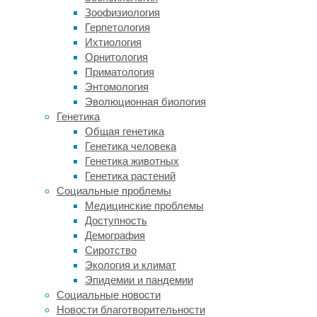
страусов,
Зоофизиология
ноги
Герпетология
казуаров
Ихтиология
вооружены
Орнитология
тремя
Приматология
острыми
Энтомология
когтями.
Эволюционная биология
В
Генетика
сочетании
Общая генетика
со
Генетика человека
вспыльчивым
Генетика животных
характером
Генетика растений
(они
Социальные проблемы
часто
Медицинские проблемы
нападали
Доступность
на
Демография
людей,
Сиротство
которые
Экология и климат
их
Эпидемии и пандемии
кормили)
Социальные новости
становится
Новости благотворительности