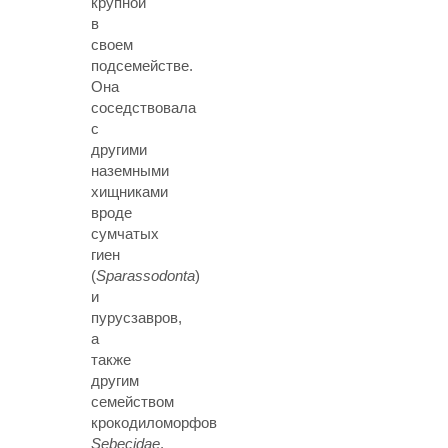
крупной
в
своем
подсемействе.
Она
соседствовала
с
другими
наземными
хищниками
вроде
сумчатых
гиен
(
Sparassodonta
)
и
пурусзавров,
а
также
другим
семейством
крокодиломорфов
Sebecidae
.