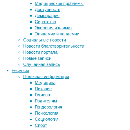
Медицинские проблемы
«птицы
Доступность
ужаса».
Демография
Для
Сиротство
региона
Экология и климат
это
Эпидемии и пандемии
первая
Социальные новости
подобная
Новости благотворительности
находка,
Новости портала
которая
Новые записи
расширяет
Случайная запись
представление
Ресурсы
ученых
Полезная информация
о
Медицина
многообразии
Питание
хищников
Гигиена
континента.
Родителям
Гендерология
Психология
Социология
Спорт
Метки