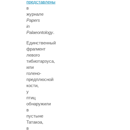
представлены
в
журнале
Papers
in
Palaeontology
.
Единственный
фрагмент
левого
тибиотарзуса,
или
голено-
предплюсной
кости,
у
птиц
обнаружили
в
пустыне
Татакоа,
в