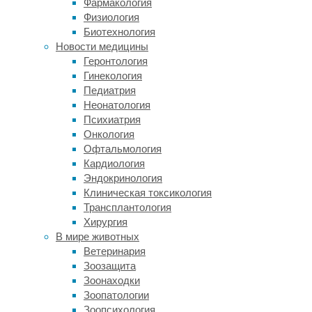
Гвинеи
Фармакология
и
Физиология
северо-
Биотехнология
востока
Новости медицины
Австралии.
Геронтология
Южный
Гинекология
подвид
Педиатрия
достигает
Неонатология
1,8
Психиатрия
метра
Онкология
в
Офтальмология
высоту
Кардиология
при
Эндокринология
весе
Клиническая токсикология
80
Трансплантология
килограммов.
Хирургия
Стоит
В мире животных
учитывать,
Ветеринария
что,
Зоозащита
в
Зоонаходки
отличие
Зоопатологии
от
Зоопсихология