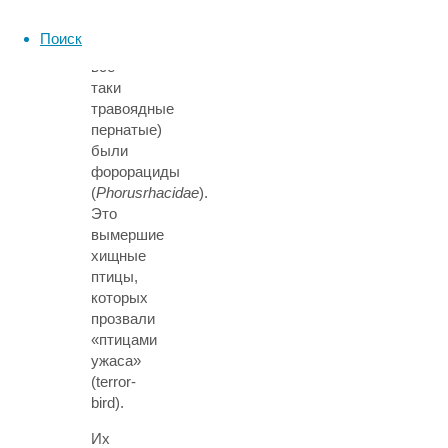
более
смертоносными
Поиск
(моа
все-
таки
травоядные
пернатые)
были
форорациды
(
Phorusrhacidae
).
Это
вымершие
хищные
птицы,
которых
прозвали
«птицами
ужаса»
(terror-
bird).
Их