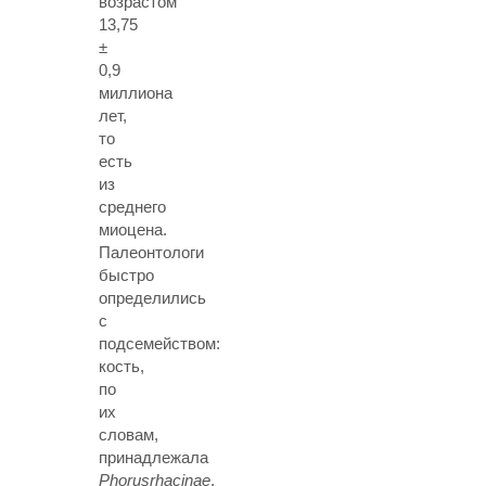
возрастом
13,75
±
0,9
миллиона
лет,
то
есть
из
среднего
миоцена.
Палеонтологи
быстро
определились
с
подсемейством:
кость,
по
их
словам,
принадлежала
Phorusrhacinae
,