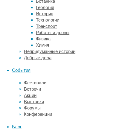
Ботаника
истребили
Геология
полинезийские
История
переселенцы.
Технологии
Четырехметровые
Транспорт
птицы,
Роботы и дроны
чья
Физика
масса
Химия
доходила
Непридуманные истории
до
Добрые дела
четверти
тонны,
События
стали
отличной
Фестивали
дичью
Встречи
для
Акции
охотников.
Выставки
Форумы
Не
Конференции
столь
крупными,
Блог
но