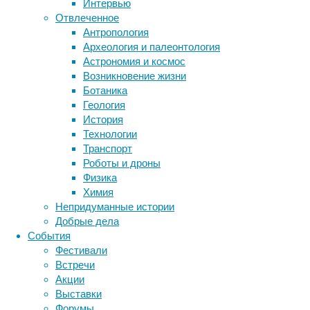
Интервью
Метки
рептилий
Отвлеченное
—
биология
Антропология
бактерии
ДНК
от
Археология и палеонтология
биотехнология
вирусы
восприятие
примитивных
Астрономия и космос
животные
генетика
дети
проколофонов
диагностика
Возникновение жизни
до
здоровье
знания
иммунитет
Ботаника
современных
Геология
инфекции
инструменты и методы
ящериц
История
исследования
—
климат
когнитивистика
Технологии
четвероногие
медицина
Транспорт
животные,
метаболизм
лекарства
Роботы и дроны
лишь
мозг
Физика
неврология
наука
за
Химия
нейробиология
нейроновости
редким
Непридуманные истории
нейрофизиология
исключением
общество
обучение
Добрые дела
поднимающиеся
питание
онкология
память
палеонтология
События
«на
психология
поведение
психиатрия
Фестивали
дыбы».
Встречи
социология
социальные проблемы
сон
Однако
Акции
физиология
эволюция
экология
существовала
Выставки
эмоции
эпидемия
группа
этология
Форумы