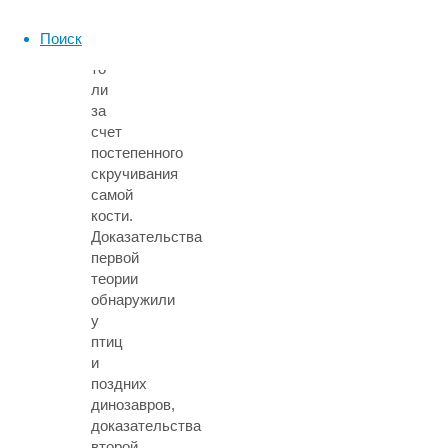
вывернувшей
их
Поиск
ноги,
то
ли
за
счет
постепенного
скручивания
самой
кости.
Доказательства
первой
теории
обнаружили
у
птиц
и
поздних
динозавров,
доказательства
второй