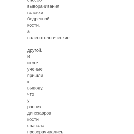
выворачивания
головки
бедренной
кости,
а
палеонтологические
—
другой.
В
итоге
ученые
пришли
к
выводу,
что
у
ранних
динозавров
кости
сначала
проворачивались