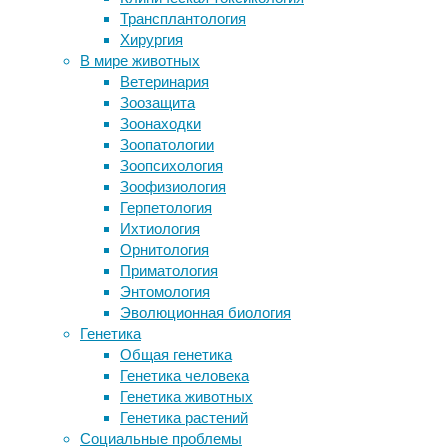
локомоция
,
Трансплантология
качестве гроба
палеонтология
,
Хирургия
Прощай, бессонница!
эволюция
В мире животных
Зрение пчел и птиц заставило цветы
Ветеринария
измениться
Большинство
Зоозащита
«Я очень стараюсь, но мне тяжело…
рептилий
Зоонаходки
я очень хочу второе ушко и
—
Зоопатологии
слышать, как все»
как
Зоопсихология
Древний грипп мог передаться
вымерших,
Зоофизиология
другим животным от рыб
так
Герпетология
и
Ихтиология
современных
Следите за новостями
Орнитология
—
Приматология
передвигаются
Энтомология
на
Эволюционная биология
четырех
Генетика
ногах,
Общая генетика
однако
Генетика человека
динозавры
Генетика животных
еще
Генетика растений
на
Социальные проблемы
ранних