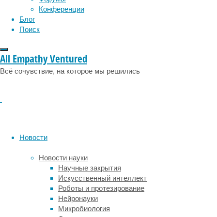
рептилий,
Конференции
члены
Блог
которой
Поиск
либо
всю
All Empathy Ventured
жизнь
передвигались
Всё сочувствие, на которое мы решились
на
двух
ногах,
либо
относительно
легко
Новости
принимали
двуногую
Новости науки
позу,
Научные закрытия
скажем,
Искусственный интеллект
для
Роботы и протезирование
осмотра
Нейронауки
окрестностей
Микробиология
или