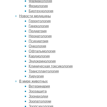
Фармакология
чтобы
Физиология
дотянуться
Биотехнология
до
Новости медицины
пищи.
Геронтология
Это
Гинекология
были
Педиатрия
динозавры.
Неонатология
Их
Психиатрия
предки
Онкология
были
Офтальмология
вполне
Кардиология
обычными
Эндокринология
четвероногими
Клиническая токсикология
рептилиями,
Трансплантология
похожими
Хирургия
на
В мире животных
ящериц,
Ветеринария
однако
Зоозащита
за
Зоонаходки
довольно
Зоопатологии
короткий
Зоопсихология