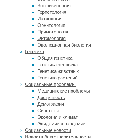
срок
Зоофизиология
—
Герпетология
всего
Ихтиология
около
Орнитология
50
Приматология
миллионов
Энтомология
лет
Эволюционная биология
—
Генетика
головки
Общая генетика
их
Генетика человека
бедренных
Генетика животных
костей
Генетика растений
повернулись
Социальные проблемы
вовнутрь,
Медицинские проблемы
что
Доступность
дало
Демография
динозаврам
Сиротство
возможность
Экология и климат
расположить
Эпидемии и пандемии
бедра
Социальные новости
строго
Новости благотворительности