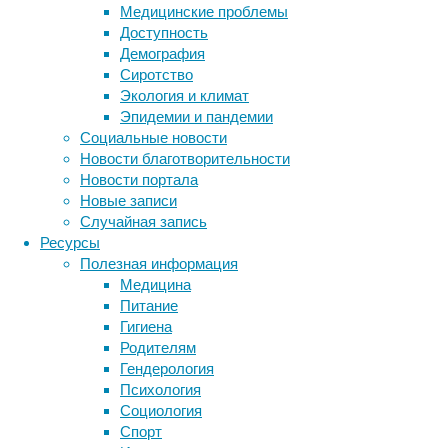
Медицинские проблемы
этапах
Доступность
своей
Демография
эволюции
Сиротство
отделились
Экология и климат
от
Эпидемии и пандемии
сородичей,
Социальные новости
став
Новости благотворительности
двуногими.
Новости портала
И
Новые записи
теперь
Случайная запись
ученые
Ресурсы
смогли
Полезная информация
узнать,
Медицина
как
Питание
им
Гигиена
это
Родителям
удалось.
Гендерология
Психология
Даже древнейшие динозавры, такие как этот э
Социология
Спорт
Большинство