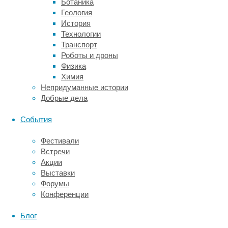
Ботаника
ученые
Геология
спорили,
История
каким
Технологии
же
Транспорт
образом
Роботы и дроны
произошла
Физика
переориентировка
Химия
головок
Непридуманные истории
бедренных
Добрые дела
костей
у
События
предков
динозавров:
Фестивали
то
Встречи
ли
Акции
за
Выставки
счет
Форумы
появления
Конференции
новой
связки,
Блог
буквально