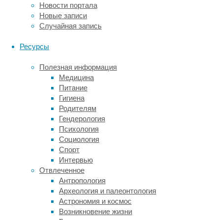
под
Новости портала
туловищем
Новые записи
(а
Случайная запись
не
по
Ресурсы
обе
стороны
Полезная информация
от
Медицина
него,
Питание
как
Гигиена
у
Родителям
ящериц)
Гендерология
и
Психология
начать
Социология
шустро
Спорт
бегать
Интервью
на
Отвлеченное
двух
Антропология
ногах.
Археология и палеонтология
Астрономия и космос
Долгое
Возникновение жизни
время