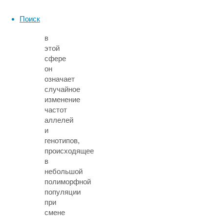
пришел
из
Поиск
генетики:
в
этой
сфере
он
означает
случайное
изменение
частот
аллелей
и
генотипов,
происходящее
в
небольшой
полиморфной
популяции
при
смене