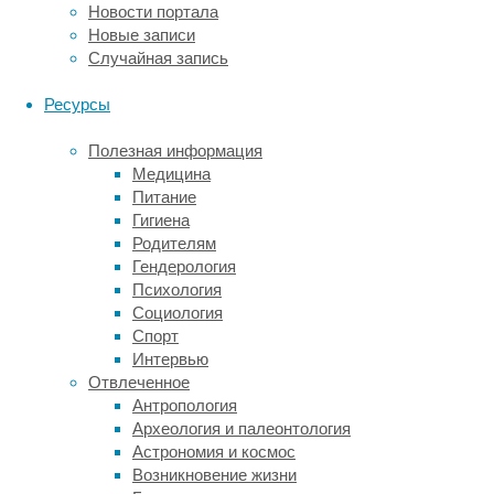
Новости портала
всего
Новые записи
порядка
Случайная запись
500
метров.
Ресурсы
Останки
жителей
Полезная информация
и
Медицина
анализ
Питание
их
Гигиена
ДНК
Родителям
свидетельствуют
Гендерология
о
Психология
том,
Социология
что
Спорт
они
Интервью
не
Отвлеченное
выходили
Антропология
замуж
Археология и палеонтология
и
Астрономия и космос
не
Возникновение жизни