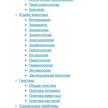
13:55
Трансплантология
борьбы с кукушками
16/05/2021
Хирургия
В преждевременных родах виновата
антропология
,
В мире животных
неправильная слизь
культура
,
Ветеринария
Иммунные клетки гибнут ради
культурогенез
,
Зоозащита
общего блага
наследственность
,
Зоонаходки
Искусственная рука стала полезной
общение
,
Зоопатологии
в быту
общество
,
Зоопсихология
Почему кошек тянет в коробки
отношения
Зоофизиология
Герпетология
Следите за новостями
Американские
Ихтиология
ученые
Орнитология
проанализировали
Приматология
опыт
Энтомология
жизни
Эволюционная биология
в
Генетика
изоляции
Общая генетика
населения
Генетика человека
Рапа-
Генетика животных
Нуи,
Генетика растений
чтобы
Социальные проблемы