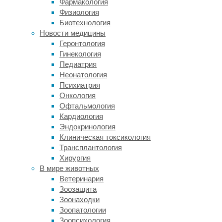
Фармакология
его
Физиология
населению
Биотехнология
выжить
Новости медицины
в
Геронтология
изоляции
Гинекология
до
Педиатрия
контактов
Неонатология
с
Психиатрия
европейцами.
Онкология
Офтальмология
Надо
Кардиология
сказать,
Эндокринология
что,
Клиническая токсикология
несмотря
Трансплантология
на
Хирургия
небольшие
В мире животных
размеры
Ветеринария
—
Зоозащита
163
Зоонаходки
квадратных
Зоопатологии
километра,
Зоопсихология
—