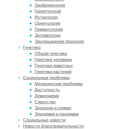
Зоофизиология
на
Герпетология
острове
Ихтиология
проживали
Орнитология
несколько
Приматология
кланов
Энтомология
мелких
Эволюционная биология
сообществ,
Генетика
которые
Общая генетика
сохраняли
Генетика человека
и
Генетика животных
культурное,
Генетика растений
и
Социальные проблемы
физическое
Медицинские проблемы
разделение.
Доступность
При
Демография
этом
Сиротство
расстояние
Экология и климат
между
Эпидемии и пандемии
ними
Социальные новости
могло
Новости благотворительности
достигать