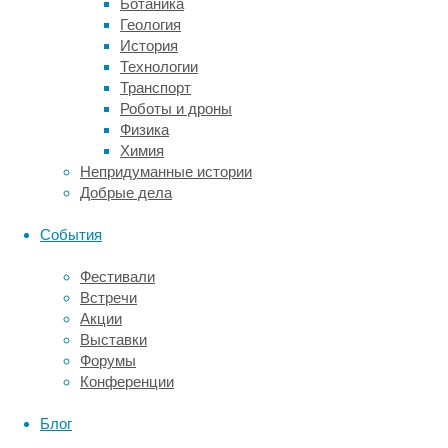
женились
Ботаника
вдали
Геология
от
История
дома,
Технологии
да
Транспорт
и
Роботы и дроны
вообще
Физика
не
Химия
стремились
Непридуманные истории
уходить
Добрые дела
далеко,
тем
События
самым
защищаясь
Фестивали
от
Встречи
такого
Акции
явления,
Выставки
как
Форумы
культурный
Конференции
дрейф.
Этот
Блог
термин