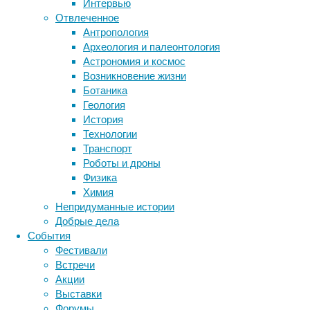
Интервью
биология
Отвлеченное
бактерии
ДНК
Антропология
биотехнология
вирусы
восприятие
Археология и палеонтология
животные
генетика
дети
диагностика
Астрономия и космос
здоровье
знания
иммунитет
Возникновение жизни
Ботаника
инфекции
инструменты и методы
Геология
исследования
климат
когнитивистика
История
медицина
Технологии
метаболизм
лекарства
Транспорт
Остров
мозг
Роботы и дроны
Пасхи
неврология
наука
Физика
(местное
нейробиология
нейроновости
Химия
название
нейрофизиология
общество
обучение
Непридуманные истории
—
питание
онкология
память
палеонтология
Добрые дела
Рапа-
психология
поведение
психиатрия
События
Нуи)
Фестивали
считается
социология
социальные проблемы
сон
Встречи
одним
физиология
эволюция
экология
Акции
из
эмоции
эпидемия
этология
Выставки
самых
Форумы
удаленных