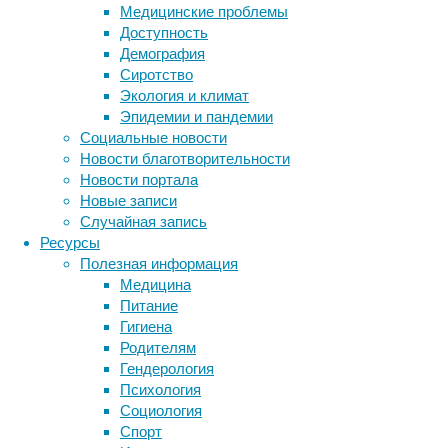
выяснить,
Медицинские проблемы
с
Доступность
какими
Демография
проблемами
Сиротство
могут
Экология и климат
столкнуться
Эпидемии и пандемии
первые
Социальные новости
переселенцы
Новости благотворительности
на
Новости портала
Марс
Новые записи
и
Случайная запись
как
Ресурсы
эффективнее
Полезная информация
решить
Медицина
подобные
Питание
вопросы.
Гигиена
Работа
Родителям
опубликована
Гендерология
в
Психология
журнале
Социология
PLOS
Спорт
Метки
One
.