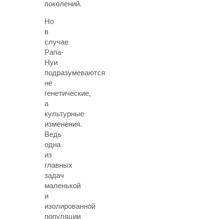
поколений.
Но
в
случае
Рапа-
Нуи
подразумеваются
не
генетические,
а
культурные
изменения.
Ведь
одна
из
главных
задач
маленькой
и
изолированной
популяции