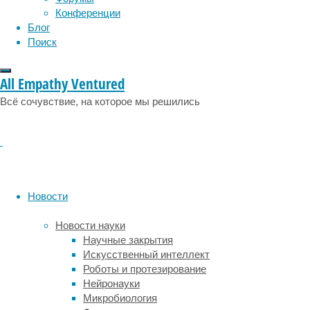
Конференции
мест
Блог
на
Поиск
планете,
где
проживают
All Empathy Ventured
люди.
Антропологи
Всё сочувствие, на которое мы решились
из
Бингемтонского,
Вашингтонского
и
университета
Аризоны
Новости
(США)
изучили,
Новости науки
как
Научные закрытия
сложные
Искусственный интеллект
структуры
Роботы и протезирование
сообщества
Нейронауки
острова
Микробиология
помогли