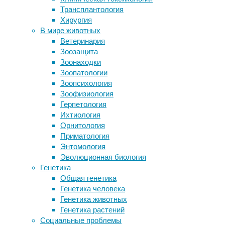
социальные
Трансплантология
практика
проблемы
,
Хирургия
Audi E5 Sportback 2025: новый
социология
,
В мире животных
электрический кроссовер
суицид
Ветеринария
Морские опиумные вампиры: рыбы с
Зоозащита
самым необычным ядом
По
Зоонаходки
Новая вакцина предотвращает
данным
Зоопатологии
рецидив лейкемии
Всемирной
Зоопсихология
организации
Зоофизиология
здравоохранения
Следите за новостями
Герпетология
(ВОЗ),
Ихтиология
ежегодно
Орнитология
800
Приматология
тысяч
Энтомология
человек
Эволюционная биология
кончают
Генетика
жизнь
Общая генетика
самоубийством,
Генетика человека
в
Генетика животных
25
Генетика растений
раз
Социальные проблемы
больше