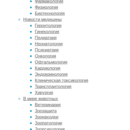
Фармакология
переплетении
Физиология
событий
Биотехнология
и
Новости медицины
обстоятельств.
Геронтология
За
Гинекология
четыре
Педиатрия
года
Неонатология
Роспотребнадзор
Психиатрия
проверил
Онкология
более
Офтальмология
11
Кардиология
тысяч
Эндокринология
ссылок
Клиническая токсикология
на
Трансплантология
страницы
Хирургия
сайтов
В мире животных
в
Ветеринария
интернете
Зоозащита
на
Зоонаходки
наличие
Зоопатологии
информации
Зоопсихология