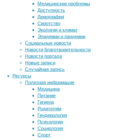
Медицинские проблемы
людей
Доступность
предпринимают
Демография
попытки
Сиротство
самоубийства.
Экология и климат
Эпидемии и пандемии
Социальные новости
Новости благотворительности
Новости портала
Новые записи
Случайная запись
В
Ресурсы
преддверии
Полезная информация
Всемирного
Медицина
дня
Питание
предотвращения
Гигиена
самоубийств
Родителям
(World
Гендерология
Suicide
Психология
Prevention
Социология
Метки
Day),
Спорт
который