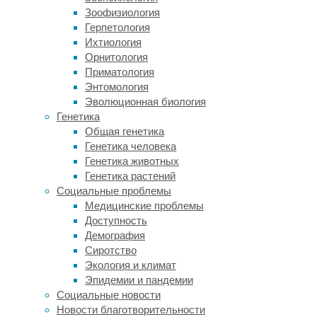
о
Зоофизиология
способах
Герпетология
совершения
Ихтиология
самоубийства,
Орнитология
а
Приматология
также
Энтомология
призывов
Эволюционная биология
к
Генетика
его
Общая генетика
осуществлению.
Генетика человека
Как
Генетика животных
сообщили
Генетика растений
в
Социальные проблемы
ведомстве,
Медицинские проблемы
98%
Доступность
из
Демография
них
Сиротство
содержали
Экология и климат
запрещенную
Эпидемии и пандемии
в
Социальные новости
России
Новости благотворительности