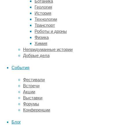
Ботаника
пропагандирующих
Геология
суицидальное
История
поведение
Технологии
среди
Транспорт
детей
Роботы и дроны
и
Физика
подростков
Химия
в
Непридуманные истории
интернете.
Добрые дела
Роспотребнадзор
События
напомнил
о
Фестивали
разработанных
Встречи
в
Акции
2016
Выставки
году
Форумы
«Рекомендациях
Конференции
по
распространению
Блог
в
СМИ