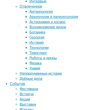
биология
Интервью
бактерии
ДНК
отмечается
Отвлеченное
биотехнология
вирусы
восприятие
10
Антропология
животные
генетика
дети
сентября,
диагностика
Археология и палеонтология
Роспотребнадзор
здоровье
знания
иммунитет
Астрономия и космос
призывает
Возникновение жизни
инфекции
инструменты и методы
проявлять
Ботаника
исследования
осторожность
климат
когнитивистика
Геология
при
медицина
История
размещении
метаболизм
лекарства
Технологии
сообщений
мозг
Транспорт
неврология
наука
о
Роботы и дроны
нейробиология
нейроновости
случаях
Физика
нейрофизиология
самоубийства
общество
обучение
Химия
в
питание
онкология
память
палеонтология
Непридуманные истории
средствах
психология
поведение
психиатрия
Добрые дела
массовой
События
социология
социальные проблемы
сон
информации.
Фестивали
физиология
эволюция
экология
Ведомство
Встречи
эмоции
эпидемия
также
этология
Акции
призывает
Выставки
поддерживать
Форумы