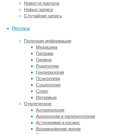
информацию
Новости портала
самоубийствах.
Новые записи
Случайная запись
В
связи
Ресурсы
с
этим
Полезная информация
ведомство
Медицина
наладило
Питание
взаимодействие
Гигиена
с
Родителям
представителями
Гендерология
правоохранительных
Психология
органов
Социология
по
Спорт
оперативному
Интервью
обмену
Отвлеченное
информацией
Антропология
о
Археология и палеонтология
сообществах
Астрономия и космос
и
Возникновение жизни
группах,