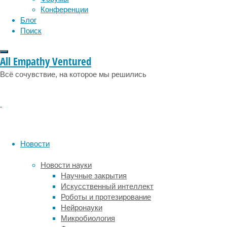
людей,
Конференции
потерявших
Блог
близких
Поиск
в
результате
All Empathy Ventured
самоубийства,
и
Всё сочувствие, на которое мы решились
помогать
тем,
кто
находится
на
грани
Новости
суицида
и
Новости науки
самостоятельно
Научные закрытия
не
Искусственный интеллект
может
Роботы и протезирование
разобраться
Нейронауки
в
Микробиология
сложном