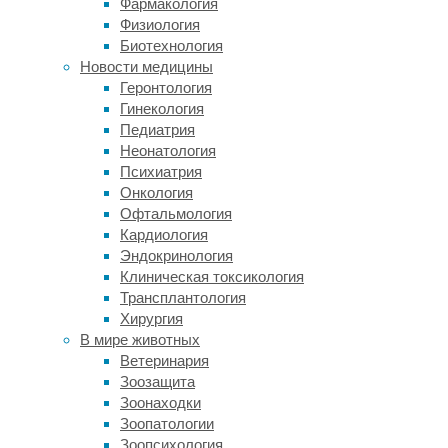
Фармакология
религио
Физиология
Как пол
Биотехнология
пациен
Новости медицины
Геронтология
— Мы п
Гинекология
увидели
Педиатрия
значит,
Неонатология
злокаче
Психиатрия
данных 
Онкология
но с оч
Офтальмология
быть ан
Кардиология
больных
Эндокринология
которую
Клиническая токсикология
была бы
Трансплантология
локализ
Хирургия
лечить,
В мире животных
Ветеринария
А как б
Зоозащита
диагноз
Зоонаходки
Зоопатологии
— Это о
Зоопсихология
новообр