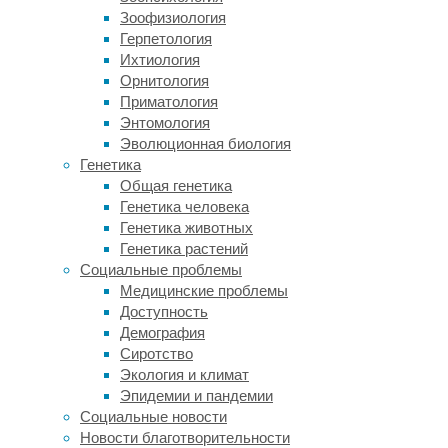
Зоофизиология
«постав
Герпетология
печени 
Ихтиология
все, чт
Орнитология
других 
Приматология
О злока
Энтомология
результ
Эволюционная биология
перечен
Генетика
100%) у
Общая генетика
метаста
Генетика человека
соответ
Генетика животных
достато
Генетика растений
морфоло
Социальные проблемы
диагнос
Медицинские проблемы
оставля
Доступность
Демография
Несколь
Сиротство
дождавш
Экология и климат
Врачи б
Эпидемии и пандемии
Социальные новости
— Имеет
Новости благотворительности
сталкив