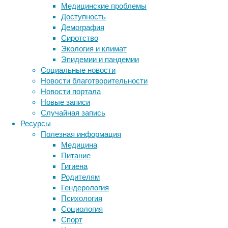
Медицинские проблемы
инвалид
Доступность
роста п
Демография
диагноз
Сиротство
это исс
Экология и климат
предста
Эпидемии и пандемии
алгорит
Социальные новости
Мы пров
Новости благотворительности
популяц
Новости портала
высоко 
Новые записи
популяц
Случайная запись
професс
Ресурсы
медици
Полезная информация
ассоциа
Медицина
Питание
В 2017 
Гигиена
новообр
Родителям
незадол
Гендерология
антирей
Психология
же мы п
Социология
злокаче
Спорт
предста