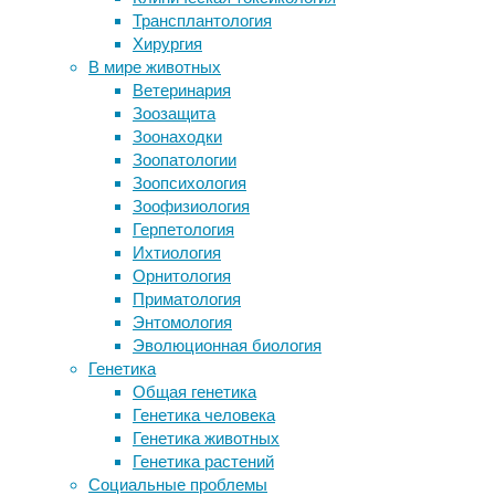
этом, ч
Трансплантология
Как врачи делают из нас
него ша
Хирургия
ипохондриков
Кто они
В мире животных
Как кальмары контролируют
диагноз
Ветеринария
хамелеоноподобные свойства?
Челябин
Зоозащита
Ученые записали «звуки бактерий» с
первых 
Зоонаходки
помощью графеновой мембраны
Междуна
Зоопатологии
Преобладание ферментированных
оргмето
Зоопсихология
продуктов в рационе признали
Зоофизиология
полезным для здоровья
Ирина А
Герпетология
пациен
Ихтиология
Орнитология
— Это о
Приматология
Существ
Энтомология
распрос
Эволюционная биология
распрос
Генетика
России 
Общая генетика
лечащий
Генетика человека
пациент
Генетика животных
Генетика растений
Как и п
Социальные проблемы
предста