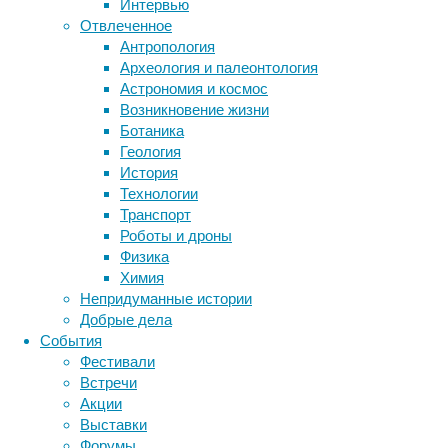
Интервью
лидирую
Отвлеченное
Челябин
Антропология
тыс. ме
Археология и палеонтология
Астрономия и космос
И что п
Возникновение жизни
— Хуже 
Ботаника
не была
Геология
показат
История
Больше 
Технологии
имели м
Транспорт
таких п
Роботы и дроны
из-за т
Физика
исследо
Химия
установ
Непридуманные истории
Добрые дела
Среди п
События
морфоло
Фестивали
гораздо
Встречи
выживан
Акции
И столь
Выставки
которые
Форумы