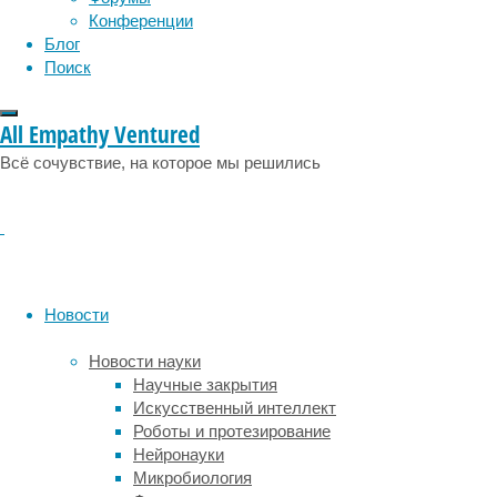
лечению
Конференции
выживае
Блог
оказала
Поиск
Что чащ
диагноз
All Empathy Ventured
Всё сочувствие, на которое мы решились
— Наше 
далеко 
а первы
всего р
онколог
(сердеч
диагноз
Новости
ряде сл
Новости науки
Распрос
Научные закрытия
России,
Искусственный интеллект
сельско
Роботы и протезирование
проблем
Нейронауки
(устано
Микробиология
закона 