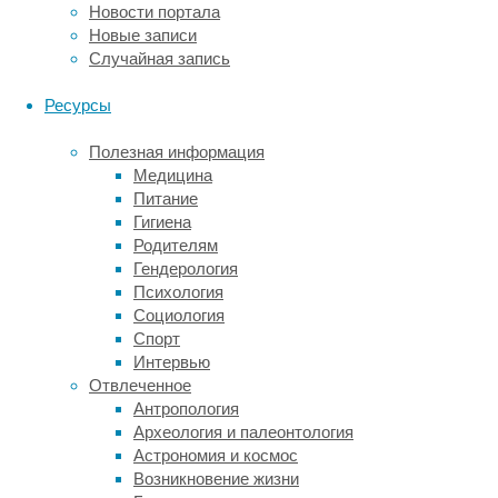
Новости портала
морфоло
Новые записи
было зл
Случайная запись
даже бы
дорогос
Ресурсы
его не 
федерал
Полезная информация
порядке
Медицина
С друго
Питание
морфоло
Гигиена
заболев
Родителям
была бо
Гендерология
должна 
Психология
значите
Социология
Спорт
Готовог
Интервью
очертит
Отвлеченное
ситуаци
Антропология
сформул
Археология и палеонтология
алгорит
Астрономия и космос
категор
Возникновение жизни
высока: