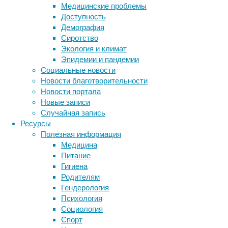
Медицинские проблемы
показат
Доступность
всех ре
Демография
за посл
Сиротство
прослеж
Экология и климат
с модел
Эпидемии и пандемии
Европе 
Социальные новости
беспрец
Новости благотворительности
постинд
Новости портала
мнению 
Новые записи
климата
Случайная запись
Ресурсы
Резуль
Полезная информация
Для бор
Медицина
года на
Питание
террито
Гигиена
сельско
Родителям
количес
Гендерология
Психология
Социология
Спорт
Ссылка 