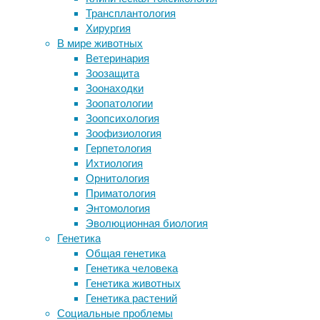
выше де
Трансплантология
Взрослые шимпанзе остаются
сильнее
Хирургия
маменькиными сынками
возник
В мире животных
Рак: нельзя остановить, но можно
теряют 
Ветеринария
предупредить… Только вы не
реконст
Зоозащита
захотите
его про
Зоонаходки
В России хотят ввести систему
Ученые 
Зоопатологии
проверки качества лекарств,
универс
Зоопсихология
доступную для любого покупателя
о дефиц
Зоофизиология
От нейросети теперь не ускользнет
определ
Герпетология
ни один пистолет
буков, 
Ихтиология
отбирал
Орнитология
Западно
Приматология
Пиреней
Энтомология
климати
Эволюционная биология
Генетика
Общая генетика
Генетика человека
Генетика животных
Сопост
Генетика растений
измерен
Социальные проблемы
ними во