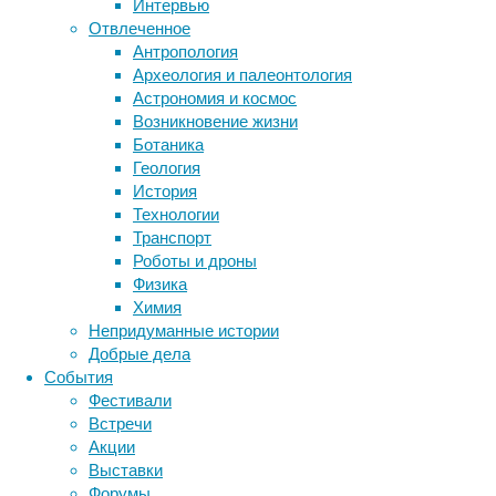
Интервью
научные
биотехнология
вирусы
восприятие
Отвлеченное
работы
животные
генетика
дети
диагностика
Антропология
о
здоровье
знания
иммунитет
Археология и палеонтология
его
Астрономия и космос
инфекции
инструменты и методы
канцерогенности,
Возникновение жизни
а
исследования
климат
когнитивистика
Ботаника
равно
медицина
Геология
и
метаболизм
лекарства
История
их
мозг
Технологии
неврология
опровержения.
наука
Транспорт
Авторы
нейробиология
нейроновости
Роботы и дроны
нового
нейрофизиология
общество
обучение
Физика
исследования
питание
онкология
память
палеонтология
Химия
подошли
психология
поведение
психиатрия
Непридуманные истории
к
Добрые дела
вопросу
социология
социальные проблемы
сон
События
физиология
с
эволюция
экология
Фестивали
другой
эмоции
эпидемия
этология
Встречи
стороны:
Акции
они
Выставки
показали
Форумы
связь