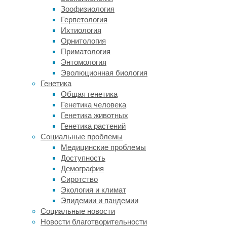
историю
Зоофизиология
препарат
Герпетология
преследовали
Ихтиология
острые
Орнитология
споры:
Приматология
одни
Энтомология
ученые
Эволюционная биология
заявляли
Генетика
о
Общая генетика
его
Генетика человека
канцерогенности,
Генетика животных
другие
Генетика растений
показывали,
Социальные проблемы
что
Медицинские проблемы
ее
Доступность
нет.
Демография
С
Сиротство
1996
Экология и климат
года,
Эпидемии и пандемии
когда
Социальные новости
в
Новости благотворительности
Соединенных