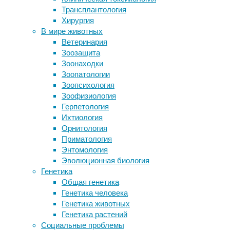
23/01/2025
Трансплантология
Древнейшие следы жизни нашли в
дети
,
Хирургия
Квебеке
здоровье
,
В мире животных
Очень хотели подружиться: человек
медицина
,
Ветеринария
приручал собак дважды
экология
Зоозащита
Фармкомпании прикармливают
Зоонаходки
врачей
Глифосат,
Зоопатологии
выпускаемый
Зоопсихология
Следите за новостями
под
Зоофизиология
сотнями
Герпетология
имен
Ихтиология
по
Орнитология
всему
Приматология
миру,
Энтомология
сегодня
Эволюционная биология
самый
Генетика
популярный
Общая генетика
пестицид
Генетика человека
—
Генетика животных
во
Генетика растений
многом
Социальные проблемы