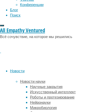
Конференции
проблем
Блог
новорожденных
Поиск
с
частотой
использования
All Empathy Ventured
глифосата
Всё сочувствие, на которое мы решились
в
сельской
местности.
Глифосат
(C3H8NO5P)
—
Новости
неизбирательный
гербицид
,
Новости науки
убивающий,
Научные закрытия
по
Искусственный интеллект
сути,
Роботы и протезирование
все
Нейронауки
растения,
Микробиология
кроме