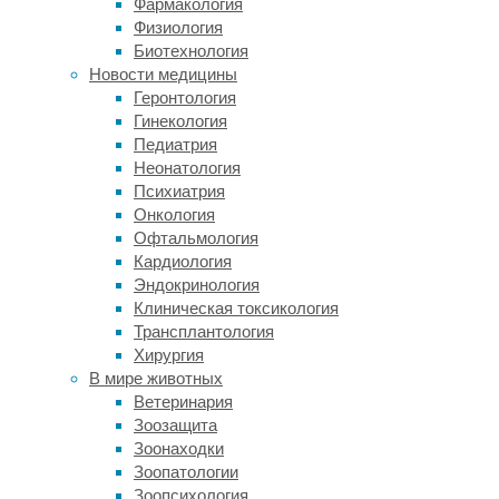
Фармакология
генетически
Физиология
модифицированных.
Биотехнология
Его
Новости медицины
надо
Геронтология
не
Гинекология
так
Педиатрия
много,
Неонатология
а
Психиатрия
поражающий
Онкология
эффект
Офтальмология
высок,
Кардиология
что
Эндокринология
и
Клиническая токсикология
обусловило
Трансплантология
популярность
Хирургия
основанных
В мире животных
на
Ветеринария
нем
Зоозащита
пестицидов.
Зоонаходки
Всю
Зоопатологии
его
Зоопсихология