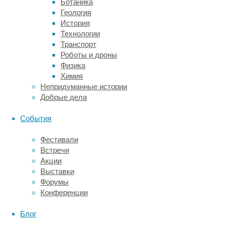
использовала
Ботаника
иной
Геология
подход:
История
они
Технологии
сравнили
Транспорт
округа
Роботы и дроны
США,
Физика
где
Химия
глифосат
Непридуманные истории
активно
Добрые дела
использовали
в
События
сельской
местности,
Фестивали
с
Встречи
теми,
Акции
где
Выставки
такого
Форумы
не
Конференции
было.
Сравнивали
Блог
столь