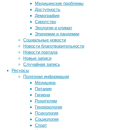
за
Медицинские проблемы
счет
Доступность
того,
Демография
что
Сиротство
его
Экология и климат
используют
Эпидемии и пандемии
вместе
Социальные новости
с
Новости благотворительности
генетически
Новости портала
модифицированными
Новые записи
растениями.
Случайная запись
Ресурсы
Полезная информация
Медицина
Питание
Гигиена
Родителям
Гендерология
Психология
Метки
Социология
Регулярно
биология
Спорт
появляются
бактерии
ДНК