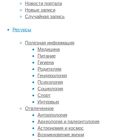
Новости портала
Штатах
Новые записи
разрешили
Случайная запись
использовать
ГМО-
Ресурсы
культуры,
применение
Полезная информация
этого
Медицина
соединения
Питание
там
Гигиена
выросло
Родителям
в
Гендерология
8,5
Психология
раза.
Социология
Недавно
Спорт
группа
Интервью
экономистов
Отвлеченное
из
Антропология
Университета
Археология и палеонтология
Орегона
Астрономия и космос
(США)
Возникновение жизни