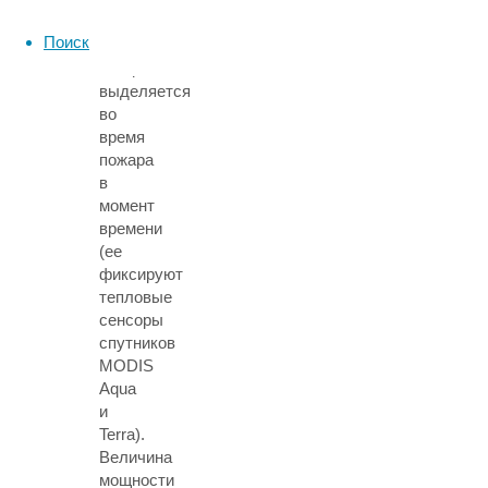
в
Поиск
мегаваттах,
которая
выделяется
во
время
пожара
в
момент
времени
(ее
фиксируют
тепловые
сенсоры
спутников
MODIS
Aqua
и
Terra).
Величина
мощности