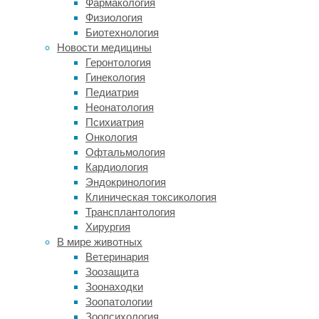
Фармакология
2020
Физиология
года
Биотехнология
в
Новости медицины
Австралии,
Геронтология
которые
Гинекология
привели
Педиатрия
к
Неонатология
смерти
Психиатрия
почти
Онкология
трех
Офтальмология
миллиардов
Кардиология
позвоночных
Эндокринология
животных
Клиническая токсикология
и
Трансплантология
выжгли
Хирургия
ареалы
В мире животных
116
Ветеринария
видов
Зоозащита
растений.
Зоонаходки
Несмотря
Зоопатологии
на
Зоопсихология