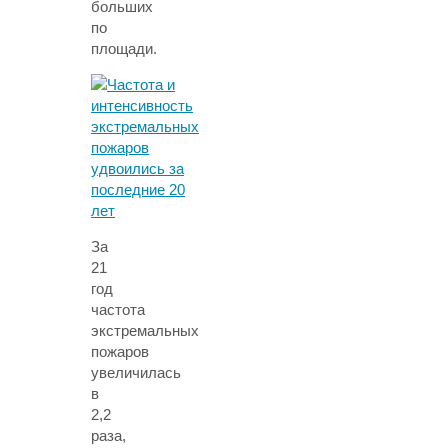
больших
по
площади.
За
21
год
частота
экстремальных
пожаров
увеличилась
в
2,2
раза,