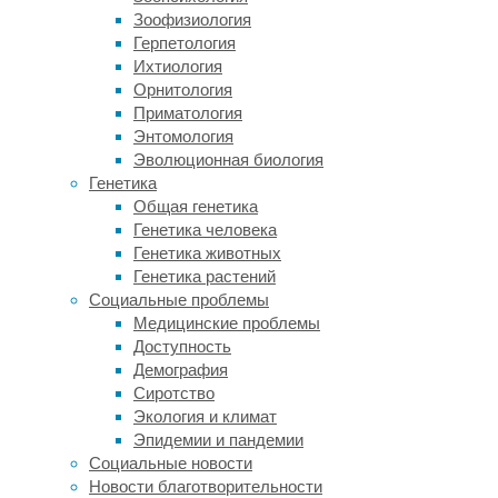
рост
Зоофизиология
засушливости
Герпетология
в
Ихтиология
пожароопасных
Орнитология
регионах
Приматология
планеты,
Энтомология
до
Эволюционная биология
сих
Генетика
временные
Общая генетика
тренды
Генетика человека
этих
Генетика животных
явлений
Генетика растений
систематически
Социальные проблемы
не
Медицинские проблемы
анализировались.
Доступность
Демография
Ученые
Сиротство
под
Экология и климат
руководством
Эпидемии и пандемии
Калума
Социальные новости
Каннингема
Новости благотворительности
(Calum