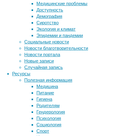
сила
Медицинские проблемы
—
Доступность
в
Демография
2,3
Сиротство
раза.
Экология и климат
Наибольшую
Эпидемии и пандемии
опасность
Социальные новости
они
Новости благотворительности
представляют
Новости портала
для
Новые записи
России
Случайная запись
и
Ресурсы
стран
Полезная информация
Северной
Медицина
Америки,
Питание
где
Гигиена
сосредоточены
Родителям
массивы
Гендерология
бореальных
Психология
и
Социология
умеренных
Спорт
лесов.