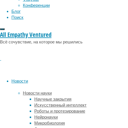
Конференции
последствия
Блог
и
Поиск
приводят
к
выбросу
All Empathy Ventured
большого
количества
Всё сочувствие, на которое мы решились
твердых
частиц
и
парниковых
газов
в
Новости
атмосферу.
Такими
Новости науки
были,
Научные закрытия
например,
Искусственный интеллект
пожары
Роботы и протезирование
летом
Нейронауки
2019
Микробиология
и