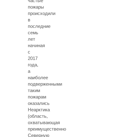
частые
пожары
происходили
в
последние
семь
лет
начиная
с
2017
года,
а
наиболее
подверженными
таким
пожарам
оказались
Неарктика
(область,
охватывающая
преимущественно
Северную