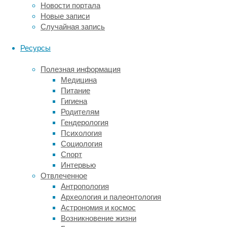
Новости портала
X.
Новые записи
Cunningham)
Случайная запись
из
Тасманского
Ресурсы
университета
отследили,
Полезная информация
как
Медицина
менялась
Питание
частота
Гигиена
и
Родителям
мощность
Гендерология
экстремальных
Психология
пожаров
Социология
в
Спорт
мире
Интервью
с
Отвлеченное
2003
Антропология
по
Археология и палеонтология
2023
Астрономия и космос
годы.
Возникновение жизни
Для