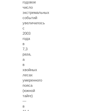
годовое
число
экстремальных
событий
увеличилось
с
2003
года
в
7,3
раза,
а
в
хвойных
лесах
умеренного
пояса
(южной
тайге)
—
в