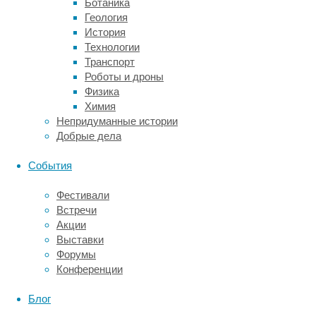
Ботаника
этого
Геология
они
История
использовали
Технологии
данные
Транспорт
спутниковых
Роботы и дроны
наблюдений
Физика
и
Химия
в
Непридуманные истории
том
Добрые дела
числе
оценивали
События
силу
пожаров
Фестивали
с
Встречи
помощью
Акции
показателя
Выставки
мощности
Форумы
теплового
Конференции
излучения
—
Блог
количества
энергии