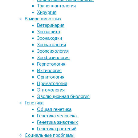
Трансплантология
От загрязненного воздуха береза
26/06/2024,
Хирургия
стала более аллергенной
12:16
В мире животных
Связь фторирования воды со
26/06/2024
Ветеринария
снижением интеллекта опровергли в
климат
,
Зоозащита
крупном исследовании
природа
,
Зоонаходки
Индоевропейским языкам уточняют
экология
Зоопатологии
генеалогию
Зоопсихология
Человек с редкой формой слепоты
Начиная
Зоофизиология
— видит лишь движущиеся объекты
с
Герпетология
2003
Ихтиология
Следите за новостями
года
Орнитология
частота
Приматология
экстремальных
Энтомология
пожаров
Эволюционная биология
выросла
Генетика
в
Общая генетика
2,2
Генетика человека
раза,
Генетика животных
а
Генетика растений
их
Социальные проблемы