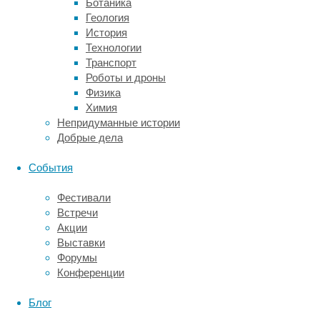
Ботаника
Зглиникки
Геология
(
Thomas
История
von
Технологии
Zglinicki
)
Транспорт
из
Роботы и дроны
Университета
Физика
Ньюкасла.
Химия
Непридуманные истории
В
Добрые дела
рамках
своего
События
исследования
учёные
Фестивали
собрали
Встречи
три
Акции
группы
Выставки
добровольцев
Форумы
—
Конференции
тех,
кому
Блог
уже
более