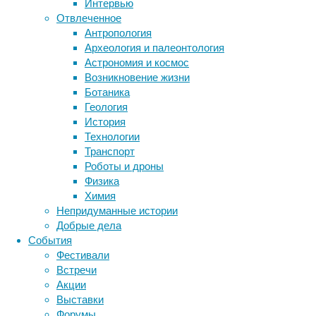
Интервью
Отвлеченное
Согласно
Антропология
Метки
новому
Археология и палеонтология
исследованию,
биология
Астрономия и космос
бактерии
ДНК
чтобы
Возникновение жизни
биотехнология
вирусы
восприятие
человек
Ботаника
животные
генетика
пережил
дети
диагностика
Геология
столетний
здоровье
знания
иммунитет
История
рубеж,
Технологии
инфекции
инструменты и методы
необходимо
Транспорт
исследования
отсутствие
климат
когнитивистика
Роботы и дроны
в
медицина
Физика
его
метаболизм
лекарства
Химия
организме
мозг
Непридуманные истории
неврология
наука
воспалительных
Добрые дела
нейробиология
нейроновости
процессов,
События
нейрофизиология
сопровождающих
общество
обучение
Фестивали
массу
питание
онкология
память
палеонтология
Встречи
возраст-
психология
поведение
психиатрия
Акции
зависимых
Выставки
социология
социальные проблемы
сон
заболеваний,
Форумы