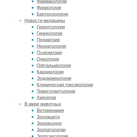
Фармакология
—
Физиология
авторы
Биотехнология
нового
Новости медицины
исследования
Геронтология
также
Гинекология
не
Педиатрия
отрицают.
Неонатология
Однако
Психиатрия
последнее,
Онкология
скорее,
Офтальмология
следствие
Кардиология
здоровья
Эндокринология
и
Клиническая токсикология
предрасположенности
Трансплантология
к
Хирургия
долголетию,
В мире животных
чем
Ветеринария
ключ
Зоозащита
к
Зоонаходки
разгадке
Зоопатологии
тайны
Зоопсихология