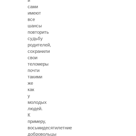
и
сами
имеют
все
шансы
повторить
судьбу
родителей,
сохранили
свои
теломеры
почти
такими
же
как
у
молодых
людей.
К
примеру,
восьмидесятилетние
добровольцы