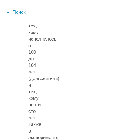
105
Поиск
лет
(супердолгожители),
тех,
кому
исполнилось
от
100
до
104
лет
(долгожители),
и
тех,
кому
почти
сто
лет.
Также
в
эксперименте