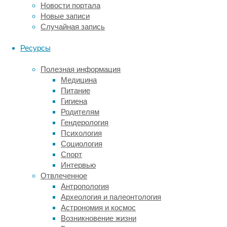
Новости портала
намного
Новые записи
дольше,
Случайная запись
чем
у
Ресурсы
тех,
кому
Полезная информация
не
Медицина
повезло
Питание
дожить
Гигиена
до
Родителям
ста
Гендерология
лет
Психология
или
Социология
дольше»,
Спорт
—
Интервью
поясняет
Отвлеченное
ведущий
Антропология
автор
Археология и палеонтология
исследования
Астрономия и космос
Томас
Возникновение жизни
фон