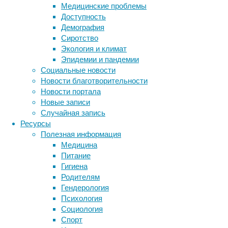
Медицинские проблемы
при
Доступность
Университете
Демография
Кейо
Сиротство
в
Экология и климат
Токио
Эпидемии и пандемии
утверждает,
Социальные новости
что
Новости благотворительности
обнаружила
Новости портала
два
Новые записи
важнейших
Случайная запись
ключа
Ресурсы
к
Полезная информация
здоровому
Медицина
долголетию.
Питание
Гигиена
Родителям
Гендерология
Психология
Социология
Спорт