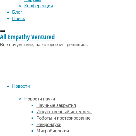
физиология
эволюция
экология
таких
Конференции
как
эмоции
эпидемия
этология
Блог
диабет,
Поиск
артрит
и
многие
All Empathy Ventured
другие.
Всё сочувствие, на которое мы решились
Впрочем,
важность
длины
теломер
—
«наконечников»
Новости
хромосом,
размер
Новости науки
которых
Научные закрытия
напрямую
Искусственный интеллект
связан
Роботы и протезирование
с
Нейронауки
продолжительностью
Микробиология
жизни