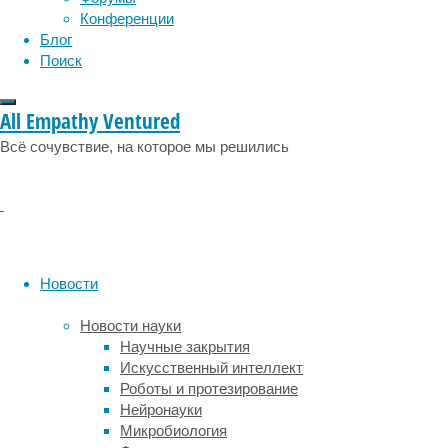
Конференции
низкокалорийной
социология
социальные проблемы
сон
Блог
физиология
диетой
эволюция
экология
Поиск
и
эмоции
эпидемия
этология
физическими
упражнениями.
All Empathy Ventured
Препарат
Всё сочувствие, на которое мы решились
нужно
принимать
еженедельными
инъекциями.
Активный
компонент
Новости
Wegovy
—
Новости науки
семаглутид,
Научные закрытия
разработанный
Искусственный интеллект
компанией
Роботы и протезирование
Novo
Нейронауки
Nordisk
Микробиология
для