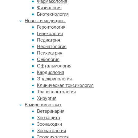
Фармакология
помощи
Физиология
больным
Биотехнология
диабетом.
Новости медицины
Это
Геронтология
синтетический
Гинекология
аналог
Педиатрия
человеческого
Неонатология
глюкагоноподобного
Психиатрия
пептида
Онкология
1
Офтальмология
(ГПП-1)
Кардиология
—
Эндокринология
гормона,
Клиническая токсикология
который
Трансплантология
в
Хирургия
норме
В мире животных
вырабатывается
Ветеринария
в
Зоозащита
ответ
Зоонаходки
на
Зоопатологии
прием
Зоопсихология