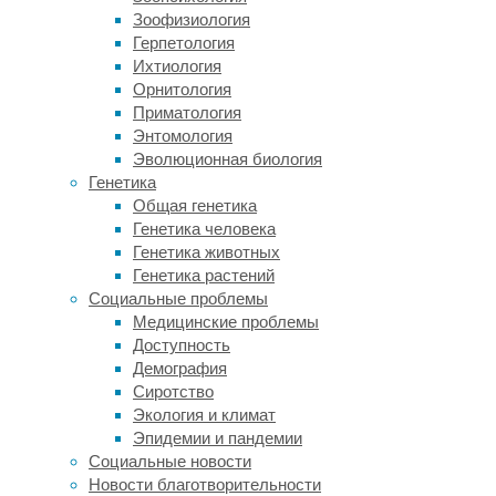
пищи
Зоофизиология
и
Герпетология
регулирует
Ихтиология
множество
Орнитология
процессов,
Приматология
связанных
Энтомология
с
Эволюционная биология
ее
Генетика
перевариванием.
Общая генетика
У
Генетика человека
диабетиков
Генетика животных
он
Генетика растений
стимулирует
Социальные проблемы
выработку
Медицинские проблемы
инсулина,
Доступность
позволяя
Демография
удерживать
Сиротство
под
Экология и климат
контролем
Эпидемии и пандемии
уровень
Социальные новости
глюкозы
Новости благотворительности
в