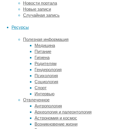
Новости портала
крови.
Новые записи
Практика
Случайная запись
применения
семаглутида
Ресурсы
показала,
что
Полезная информация
принимающие
Медицина
его
Питание
регулярно
Гигиена
люди
Родителям
также
Гендерология
теряют
Психология
вес,
Социология
после
Спорт
чего
Интервью
он
Отвлеченное
был
Антропология
изучен
Археология и палеонтология
уже
Астрономия и космос
в
Возникновение жизни