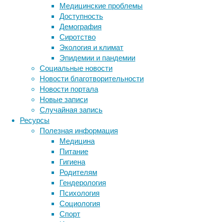
Медицинские проблемы
Доступность
Демография
Американское
Сиротство
Управление
Экология и климат
по
Эпидемии и пандемии
санитарному
Социальные новости
надзору
Новости благотворительности
за
Новости портала
качеством
Новые записи
пищевых
Случайная запись
продуктов
Ресурсы
и
Полезная информация
медикаментов
Медицина
(FDA)
Питание
разрешило
Гигиена
медицинское
Родителям
применение
Гендерология
препарата
Психология
Wegovy
Социология
для
Спорт
лечения