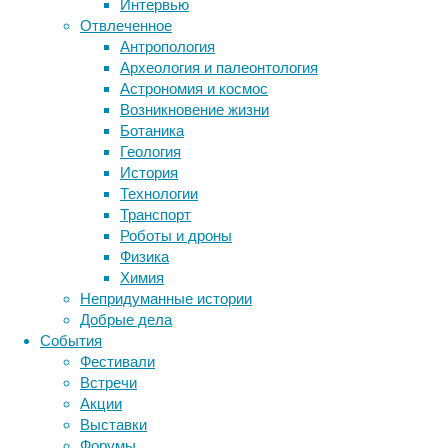
Интервью
людей,
Отвлеченное
страдающих
Антропология
ожирением.
Археология и палеонтология
Лекарство
Астрономия и космос
может
Метки
Возникновение жизни
назначаться
биология
Ботаника
пациентам,
бактерии
ДНК
Геология
чей
биотехнология
вирусы
восприятие
История
избыточный
животные
генетика
дети
диагностика
Технологии
вес
здоровье
знания
иммунитет
Транспорт
привел
Роботы и дроны
инфекции
инструменты и методы
к
Физика
возникновению
исследования
климат
когнитивистика
Химия
соответствующих
медицина
Непридуманные истории
заболеваний,
метаболизм
лекарства
Добрые дела
таких
мозг
События
неврология
как
наука
Фестивали
диабет
нейробиология
нейроновости
Встречи
второго
нейрофизиология
общество
обучение
Акции
типа,
питание
онкология
память
палеонтология
Выставки
одновременно
психология
поведение
психиатрия
Форумы
с