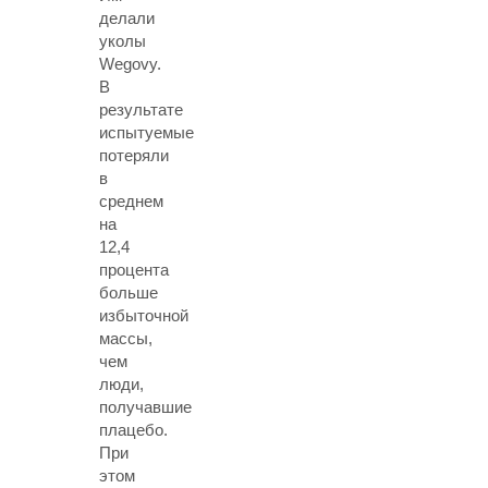
делали
уколы
Wegovy.
В
результате
испытуемые
потеряли
в
среднем
на
12,4
процента
больше
избыточной
массы,
чем
люди,
получавшие
плацебо.
При
этом