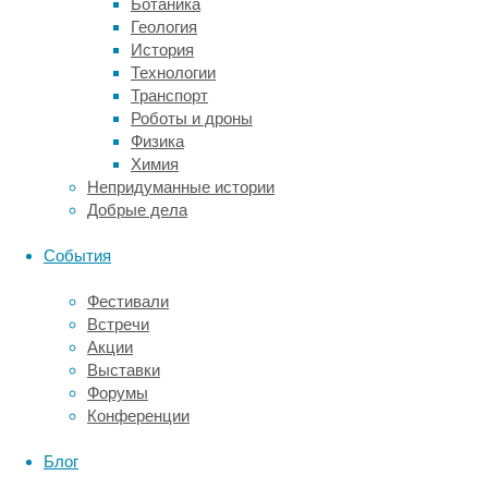
новом
Ботаника
качестве.
Геология
Испытания
История
подтвердили,
Технологии
что
Транспорт
сравнительно
Роботы и дроны
большие
Физика
дозы
Химия
препарата
Непридуманные истории
позволяют
Добрые дела
бороться
с
События
ожирением
—
Фестивали
их
Встречи
результаты
Акции
были
Выставки
опубликованы
Форумы
в
Конференции
The
New
Блог
England