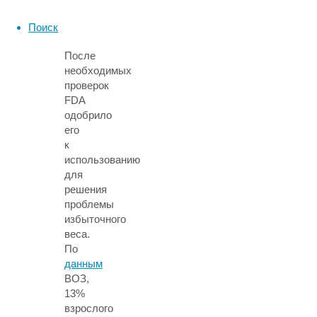
Journal
of
Поиск
Medicine
.
После
необходимых
проверок
FDA
одобрило
его
к
использованию
для
решения
проблемы
избыточного
веса.
По
данным
ВОЗ,
13%
взрослого