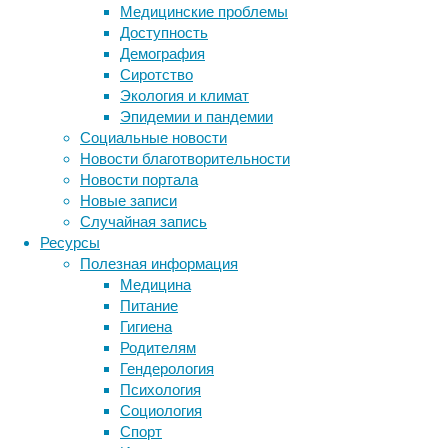
Медицинские проблемы
Доступность
С
Демография
Выяснил
Сиротство
репарац
Экология и климат
специфи
Эпидемии и пандемии
который
Социальные новости
Связыва
Новости благотворительности
способе
Новости портала
патолог
Новые записи
белок г
Случайная запись
правиль
Ресурсы
Полезная информация
В будущ
Медицина
сымитир
Питание
«репара
Гигиена
Родителям
В насто
Гендерология
Therape
Психология
для зна
Социология
Спорт