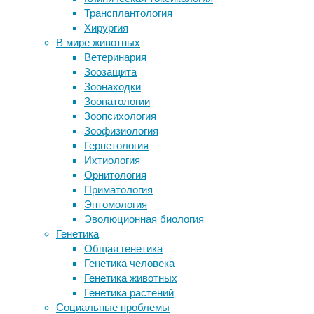
патолог
Трансплантология
червям
Это ис
Хирургия
Облегчить, нельзя вылечить.
реализо
В мире животных
Рассказываем об эффективности (и
Болезнь
Ветеринария
бесполезности) плацебо
заболев
Зоозащита
Как наркоз влияет на мозг
Великоб
Зоонаходки
Вес возвращается: быстрые и
Наследс
Зоопатологии
медленные диеты оказались
– это с
Зоопсихология
одинаково бесполезными
гене бе
Зоофизиология
Поздний ужин угрожает инфарктом
«засоря
Герпетология
Ихтиология
Мы не р
Орнитология
лечению
Приматология
олигон
Энтомология
терапия
Эволюционная биология
испытан
Генетика
Общая генетика
В нынеш
Генетика человека
ген кот
Генетика животных
генетич
Генетика растений
сих пор
Социальные проблемы