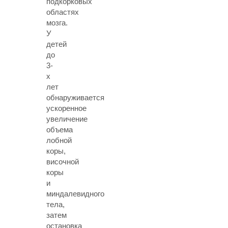
подкорковых
областях
мозга.
У
детей
до
3-
х
лет
обнаруживается
ускоренное
увеличение
объема
лобной
коры,
височной
коры
и
миндалевидного
тела,
затем
остановка