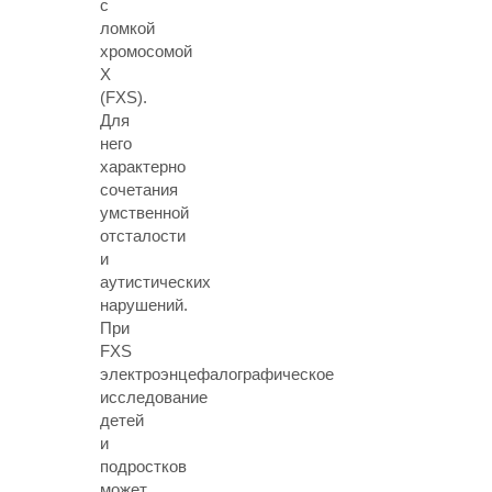
с
ломкой
хромосомой
Х
(FXS)
.
Для
него
характерно
сочетания
умственной
отсталости
и
аутистических
нарушений.
При
FXS
электроэнцефалографическое
исследование
детей
и
подростков
может