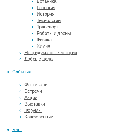
Ботаника
в
Геология
связи
История
с
Технологии
чем
Транспорт
широко
Роботы и дроны
используется
Физика
для
Химия
оценки
Непридуманные истории
работы
Добрые дела
мозга
как
События
у
взрослых,
Фестивали
так
Встречи
и
Акции
у
Выставки
детей.
Форумы
Электроэнцефалография
Конференции
включена
в
Блог
обязательный