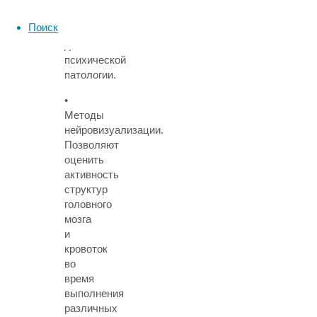
набор
процедур
Поиск
при
диагностике
психической
патологии.
•
Методы
нейровизуализации
.
Позволяют
оценить
активность
структур
головного
мозга
и
кровоток
во
время
выполнения
различных