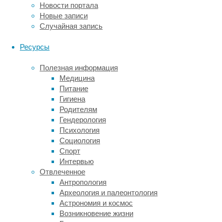
Новости портала
два
Новые записи
типа
Случайная запись
методов:
Ресурсы
•
Электроэнцефалография
.
Полезная информация
Метод
Медицина
ЭЭГ
Питание
прост
Гигиена
в
Родителям
применении
Гендерология
и
Психология
позволяет
Социология
исследовать
Спорт
активность
Интервью
мозговых
Отвлеченное
структур
Антропология
при
Археология и палеонтология
разных
Астрономия и космос
функциональных
Возникновение жизни
состояниях,