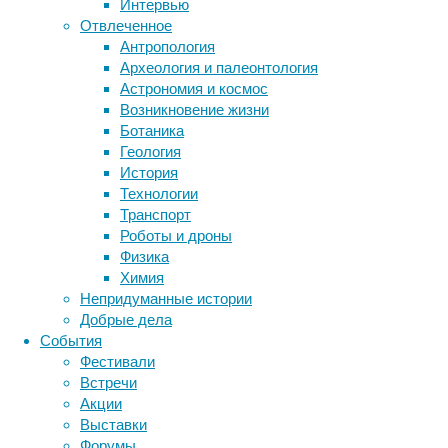
Интервью
не
Отвлеченное
Метки
делась.
Антропология
биология
Археология и палеонтология
бактерии
ДНК
Астрономия и космос
биотехнология
вирусы
восприятие
Возникновение жизни
животные
генетика
дети
диагностика
Ботаника
здоровье
знания
иммунитет
Геология
История
инфекции
инструменты и методы
Расстройства
Технологии
аутистического
исследования
климат
когнитивистика
Транспорт
спектра
медицина
Роботы и дроны
(РАС)
метаболизм
лекарства
Физика
–
мозг
Химия
неврология
большая
наука
Непридуманные истории
группа
нейробиология
нейроновости
Добрые дела
нарушений
нейрофизиология
общество
обучение
События
психического
питание
онкология
память
палеонтология
Фестивали
развития,
психология
поведение
психиатрия
Встречи
возникновение
Акции
которых
социология
социальные проблемы
сон
Выставки
физиология
обусловлено
эволюция
экология
Форумы
сочетанием