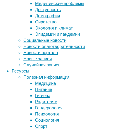
слово
Медицинские проблемы
уже
Доступность
не
Демография
совсем
Сиротство
корректно
Экология и климат
употреблять
Эпидемии и пандемии
в
Социальные новости
медицинской
Новости благотворительности
практике
Новости портала
–
Новые записи
сейчас
Случайная запись
принято
Ресурсы
говорить
Полезная информация
о
Медицина
группе
Питание
расстройств
Гигиена
аутистического
Родителям
спектра
Гендерология
–
Психология
сама
Социология
проблема
Спорт
никуда