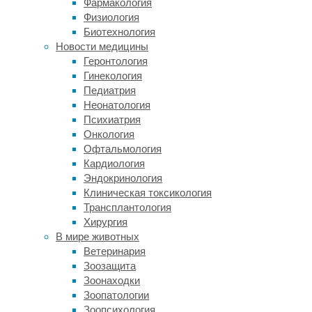
Фармакология
нервной
Физиология
системы.
Биотехнология
Этот
Новости медицины
диагноз
Геронтология
пока
Гинекология
невозможно
Педиатрия
поставить
Неонатология
с
Психиатрия
помощью
Онкология
одних
Офтальмология
только
Кардиология
нейрофизиологических
Эндокринология
методов,
Клиническая токсикология
тем
Трансплантология
не
Хирургия
менее,
В мире животных
они
Ветеринария
крайне
Зоозащита
важны,
Зоонаходки
так
Зоопатологии
как
Зоопсихология