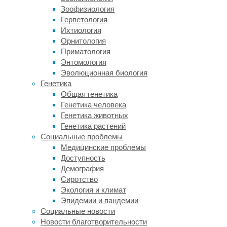
помогают
Зоофизиология
выявить
Герпетология
сопутствующие
Ихтиология
нарушения:
Орнитология
эпилептические
Приматология
и
Энтомология
органические
Эволюционная биология
проявления,
Генетика
а
Общая генетика
также
Генетика человека
сравнить
Генетика животных
развитие
Генетика растений
с
Социальные проблемы
возрастной
Медицинские проблемы
нормой.
Доступность
В
Демография
целях
Сиротство
диагностики
Экология и климат
неврологи
Эпидемии и пандемии
наиболее
Социальные новости
часто
Новости благотворительности
применяют