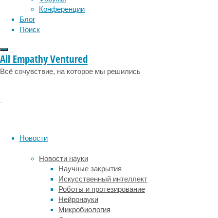
эмоции
эпидемия
этология
Конференции
генетических
Блог
и
Поиск
средовых
факторов.
Сейчас
All Empathy Ventured
исследователи
Всё сочувствие, на которое мы решились
уже
накопили
большое
количество
данных,
которые
подтверждают,
Новости
что
при
Новости науки
РАС
Научные закрытия
нарушаются
Искусственный интеллект
онтогенетические
Роботы и протезирование
закономерности
Нейронауки
формирования
Микробиология
центральной