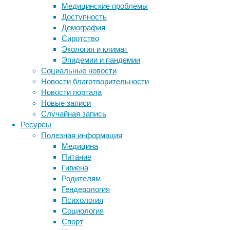
Медицинские проблемы
В
Доступность
ходе
Демография
развития
Сиротство
человека
Экология и климат
смех
Эпидемии и пандемии
появляется
Социальные новости
уже
Новости благотворительности
в
Новости портала
возрасте
Новые записи
четырех
Случайная запись
месяцев
Ресурсы
и
Полезная информация
становится
Медицина
для
Питание
младенца
Гигиена
важнейшим
Родителям
способом
Гендерология
выражения
Психология
эмоций.
Социология
Но
Спорт