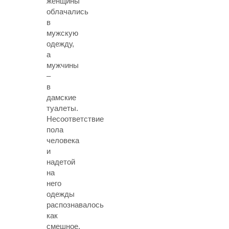
женщины
облачались
в
мужскую
одежду,
а
мужчины
–
в
дамские
туалеты.
Несоответствие
пола
человека
и
надетой
на
него
одежды
распознавалось
как
смешное.