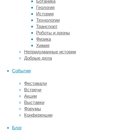
Ботаника
анекдоты,
Геология
а
История
в
Технологии
последние
Транспорт
годы
Роботы и дроны
и
Физика
картинки-
Химия
мемы
Непридуманные истории
–
Добрые дела
неотъемлемая
часть
События
массовой
культуры,
Фестивали
причем
Встречи
основным
Акции
посылом
Выставки
перечисленных
Форумы
культурных
Конференции
явлений
является
Блог
желание
вызвать