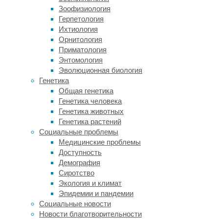
нет?
Зоофизиология
Зачем
Герпетология
вообще
Ихтиология
в
Орнитология
ходе
Приматология
эволюции
Энтомология
человека
Эволюционная биология
появился
Генетика
юмор,
Общая генетика
каковы
Генетика человека
его
Генетика животных
функции?
Генетика растений
Давайте
Социальные проблемы
разбираться,
Медицинские проблемы
опираясь
Доступность
на
Демография
обзор,
Сиротство
который
Экология и климат
вышел
Эпидемии и пандемии
в
Социальные новости
2013
Новости благотворительности
году