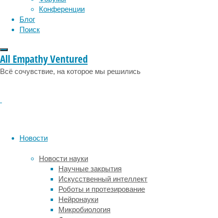
эмоции
эпидемия
этология
(а
Конференции
иногда
Блог
и
Поиск
не
только
All Empathy Ventured
им),
то
Всё сочувствие, на которое мы решились
юмор
и
его
восприятие
–
это
Новости
гораздо
более
Новости науки
сложные
Научные закрытия
психоэмоциональные
Искусственный интеллект
категории,
Роботы и протезирование
которые
Нейронауки
в
Микробиология
значительной