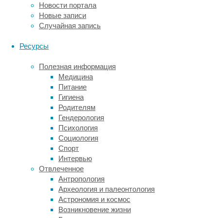
Новости портала
в
Новые записи
журнале
Случайная запись
Nature
Reviews
Ресурсы
Neuroscience
.
Полезная информация
Ну
Медицина
Питание
ты
Гигиена
и
Родителям
Гендерология
юморист!
Психология
Социология
Спорт
Комедийные
Интервью
фильмы
Отвлеченное
и
Антропология
театральные
Археология и палеонтология
постановки,
Астрономия и космос
карикатуры,
Возникновение жизни
пародии,