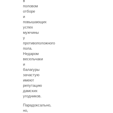
в
половом
отборе
и
повышающих
успех
мужчины
у
противоположного
пола.
Недаром
весельчаки
и
балагуры
зачастую
имеют
репутацию
дамских
угодников.
Парадоксально,
но,