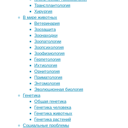
и
Трансплантология
состояние человека
улыбка
Хирургия
Новые биологические часы помогут
–
В мире животных
остановить старение
неотъемлемая
Ветеринария
В центре ядра Земли открыли
часть
Зоозащита
необычное мини-ядро
поведенческих
Зоонаходки
Археологи обнаружили 1200-летний
реакций
Зоопатологии
остров из раковин моллюсков,
любого
Зоопсихология
съеденных древними жителями
человека
Зоофизиология
Фиджи
и
Герпетология
Мозг вредит сердцу после инфаркта
один
Ихтиология
из
Орнитология
Следите за новостями
способов
Приматология
взаимодействия
Энтомология
с
Эволюционная биология
другими
Генетика
людьми.
Общая генетика
Генетика человека
Генетика животных
Генетика растений
Социальные проблемы