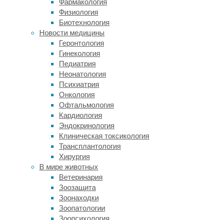
Фармакология
мере
Физиология
зависят
Биотехнология
от
Новости медицины
социального
Геронтология
и
Гинекология
культурного
Педиатрия
окружения
Неонатология
человека.
Психиатрия
Почему
Онкология
какие-
Офтальмология
то
Кардиология
картинки,
Эндокринология
видеоролики
Клиническая токсикология
или
Трансплантология
истории
Хирургия
мы
В мире животных
находим
Ветеринария
смешными,
Зоозащита
а
Зоонаходки
другие
Зоопатологии
–
Зоопсихология