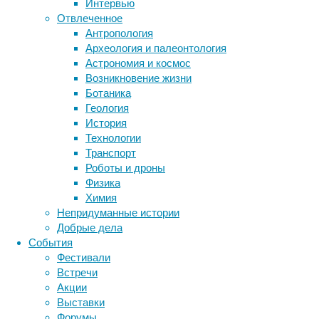
если
Интервью
смех
Отвлеченное
Метки
и
Антропология
биология
улыбка
Археология и палеонтология
бактерии
ДНК
–
Астрономия и космос
биотехнология
вирусы
восприятие
скорее
Возникновение жизни
животные
генетика
дети
диагностика
физиологические
Ботаника
здоровье
знания
иммунитет
реакции,
Геология
реализуемые
История
инфекции
инструменты и методы
на
Технологии
исследования
климат
когнитивистика
уровне
Транспорт
медицина
рефлексов
Роботы и дроны
метаболизм
лекарства
и
Физика
мозг
присущие,
Химия
неврология
наука
помимо
Непридуманные истории
нейробиология
нейроновости
человека,
Добрые дела
нейрофизиология
общество
обучение
в
События
питание
онкология
память
палеонтология
том
Фестивали
психология
поведение
психиатрия
числе
Встречи
и
Акции
социология
социальные проблемы
сон
высшим
Выставки
физиология
эволюция
экология
приматам
Форумы