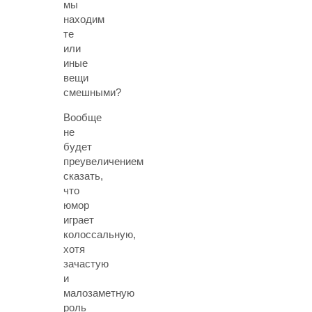
мы
находим
те
или
иные
вещи
смешными?
Вообще
не
будет
преувеличением
сказать,
что
юмор
играет
колоссальную,
хотя
зачастую
и
малозаметную
роль