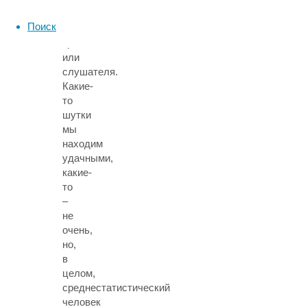
смех
Поиск
у
зрителя
или
слушателя.
Какие-
то
шутки
мы
находим
удачными,
какие-
то
–
не
очень,
но,
в
целом,
среднестатистический
человек