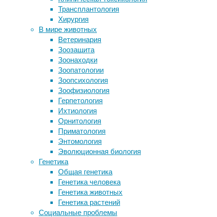
Трансплантология
сон
ушах благодаря приложенным к
Хирургия
языку разрядам
Мы
В мире животных
Тёмная сторона интервального
часто
Ветеринария
голодания
боремся
Зоозащита
Учителя оценили успехи учеников не
со
Зоонаходки
хуже экзаменов
сном
Зоопатологии
Секреты вируса Эбола
и
Зоопсихология
бодрствуем
Зоофизиология
Следите за новостями
тогда,
Герпетология
когда
Ихтиология
нужно
Орнитология
максимально
Приматология
сосредоточиться
Энтомология
для
Эволюционная биология
того,
Генетика
чтобы
Общая генетика
сделать
Генетика человека
что-
Генетика животных
то
Генетика растений
нужное,
Социальные проблемы