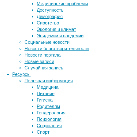
но
Медицинские проблемы
испытываем
Доступность
непреодолимое
Демография
желание
Сиротство
заснуть
Экология и климат
тогда,
Эпидемии и пандемии
когда
Социальные новости
нам
Новости благотворительности
скучно
Новости портала
и
Новые записи
нет
Случайная запись
мотивации
Ресурсы
к
Полезная информация
действию.
Медицина
Питание
Гигиена
Родителям
Гендерология
Психология
Социология
Метки
Спорт
Исследователи