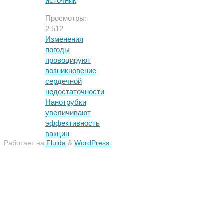
источник
Просмотры:
2 512
Изменения
погоды
провоцируют
возникновение
сердечной
недостаточности
Нанотрубки
увеличивают
эффективность
вакцин
Работает на
Fluida
&
WordPress.