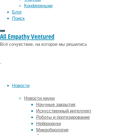
часть
Конференции
мозга,
Блог
связанная
Поиск
с
мотивацией
и
All Empathy Ventured
удовольствием
Всё сочувствие, на которое мы решились
–
прилежащее
ядро
–
также
может
вызывать
Новости
сон.
Новости науки
Исследователи
Научные закрытия
из
Искусственный интеллект
Международного
Роботы и протезирование
института
Нейронауки
интегративной
Микробиология
медицины