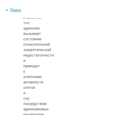
этого
проекта.
Поиск
Известно,
что
аденозин
вызывает
состояние
относительной
энергетической
недостаточности
и
приводит
к
угнетению
активности
клеток
и
сну
посредством
аденозиновых
рецепторов.