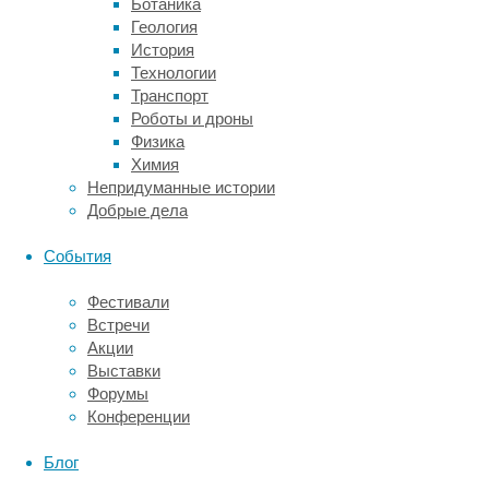
Ботаника
аденозин
Геология
является
История
основным
Технологии
кандидатом
Транспорт
на
Роботы и дроны
то,
Физика
чтобы
Химия
вызывать
Непридуманные истории
снотворный
Добрые дела
эффект
в
События
прилежащем
ядре»,
Фестивали
—
Встречи
говорит
Акции
Йо
Выставки
Оиши
Форумы
(Yo
Конференции
Oishi),
ведущий
Блог
автор