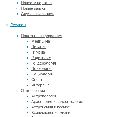
Новости портала
способностью
Новые записи
индуцировать
Случайная запись
сон,
который
Ресурсы
не
отличается
Полезная информация
от
Медицина
обычного
Питание
медленноволнового
Гигиена
сна,
Родителям
характеризующегося
Гендерология
низкочастотными
Психология
и
Социология
высокоамплитудными
Спорт
волнами.
Интервью
Отвлеченное
Активация клеток в прилежащем ядре с помо
Антропология
Археология и палеонтология
«Классический
Астрономия и космос
тормозный
Возникновение жизни
нейромедиатор