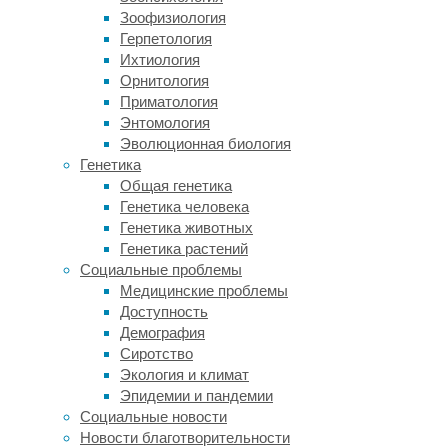
нейронов
Зоофизиология
прилежащего
Герпетология
ядра
Ихтиология
(nucleus
Орнитология
accumbens)
Приматология
и
Энтомология
опосредованное
Эволюционная биология
ими
Генетика
поведение.
Общая генетика
В
Генетика человека
результате
Генетика животных
японско-
Генетика растений
китайская
Социальные проблемы
команда
Медицинские проблемы
обнаружила,
Доступность
что
Демография
располагающиеся
Сиротство
там
Экология и климат
нейроны
Эпидемии и пандемии
обладают
Социальные новости
чрезвычайно
Новости благотворительности
сильной