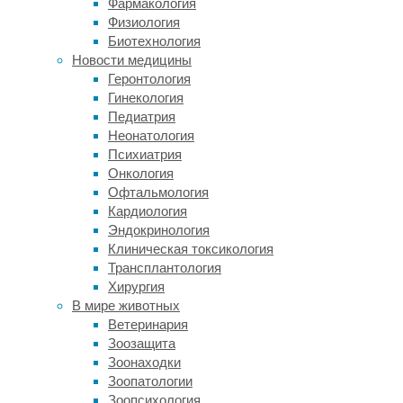
Фармакология
сна
Физиология
в
Биотехнология
Цукубе
Новости медицины
(WPI-
Геронтология
IIIS)
Гинекология
и
Педиатрия
факультета
Неонатология
фармакологии
Психиатрия
школы
Онкология
фундаментальной
Офтальмология
медицины
Кардиология
Университета
Эндокринология
Фудана
Клиническая токсикология
использовали
Трансплантология
оптогенетику
Хирургия
для
В мире животных
того,
Ветеринария
чтобы
Зоозащита
дистанционно
Зоонаходки
проконтролировать
Зоопатологии
активность
Зоопсихология