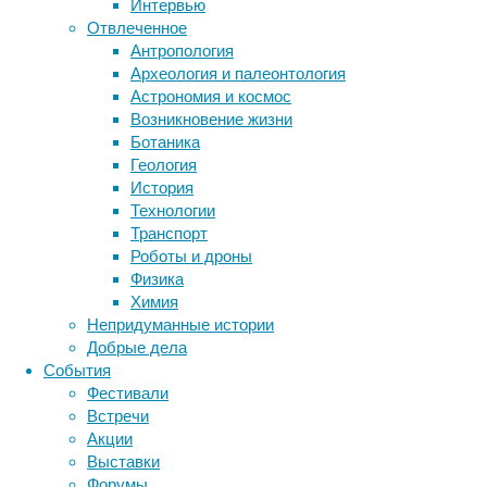
биология
Интервью
из
бактерии
ДНК
Отвлеченное
Университета
биотехнология
вирусы
восприятие
Антропология
Цукубы
животные
генетика
дети
диагностика
Археология и палеонтология
выяснили,
здоровье
знания
иммунитет
Астрономия и космос
откуда
Возникновение жизни
инфекции
инструменты и методы
берётся
Ботаника
эта
исследования
климат
когнитивистика
Геология
связь
медицина
История
сонливости
метаболизм
лекарства
Технологии
и
мозг
Транспорт
неврология
скуки.
наука
Роботы и дроны
нейробиология
В
нейроновости
Физика
статье,
нейрофизиология
общество
обучение
Химия
опубликованной
питание
онкология
память
палеонтология
Непридуманные истории
в
психология
поведение
психиатрия
Добрые дела
Nature
События
социология
Communications
,
социальные проблемы
сон
Фестивали
физиология
говорится
эволюция
экология
Встречи
о
эмоции
эпидемия
этология
Акции
том,
Выставки
что
Форумы