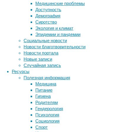
Медицинские проблемы
мышей
Доступность
с
Демография
моделью
Сиротство
болезни
Экология и климат
Альцгеймера
Эпидемии и пандемии
и
Социальные новости
смягчить
Новости благотворительности
тем
Новости портала
самым
Новые записи
симптомы
Случайная запись
заболевания
Ресурсы
у
Полезная информация
взрослых
Медицина
животных.
Питание
Гигиена
Родителям
Гендерология
Психология
Метки
Социология
биология
Спорт
бактерии
ДНК