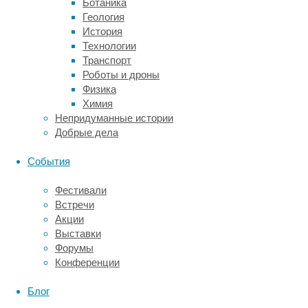
Ботаника
работе
Геология
ученые
История
из
Технологии
южнокорейского
Транспорт
Университета
Роботы и дроны
Донгук
Физика
выбрали
Химия
в
Непридуманные истории
качестве
Добрые дела
модели
нейродегенеративного
События
заболевания
болезнь
Фестивали
Альцгеймера
Встречи
и
Акции
продемонстрировали,
Выставки
что
Форумы
внесение
Конференции
мутации
в
Блог
ДНК
зрелых