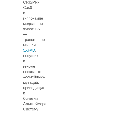
CRISPR-
Cas9
в
гиппокампе
модельных
животных
—
трансгенных
мышей
5XFAD
,
несущих
в
геноме
несколько
«семейных»
мутаций,
приводящих
к
болезни
Альцгеймера.
Систему