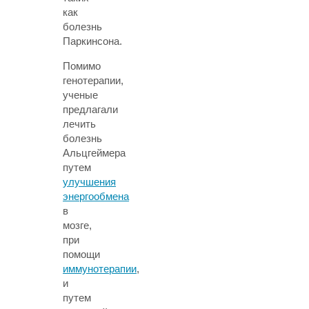
как
болезнь
Паркинсона.
Помимо
генотерапии,
ученые
предлагали
лечить
болезнь
Альцгеймера
путем
улучшения
энергообмена
в
мозге,
при
помощи
иммунотерапии
,
и
путем