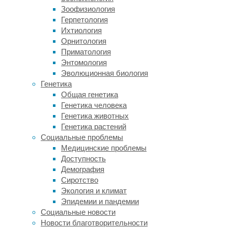
генов
Зоофизиология
хантингтина
Герпетология
(в
Ихтиология
другой
Орнитология
транскрипции
Приматология
—
Энтомология
гентингтин)
Эволюционная биология
и
Генетика
атаксина-2
Общая генетика
при
Генетика человека
помощи
Генетика животных
антисмысловых
Генетика растений
олигонуклеотидов
Социальные проблемы
остановило
Медицинские проблемы
нейродегенерацию
Доступность
у
Демография
животных
Сиротство
с
Экология и климат
атаксией
Эпидемии и пандемии
и
Социальные новости
болезнью
Новости благотворительности
Хантингтона
.