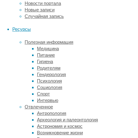
Новости портала
А
Новые записи
выключение
Случайная запись
гена
в
Ресурсы
мозге
при
Полезная информация
помощи
Медицина
системы
Питание
редактирования
Гигиена
генома
Родителям
CRISPR-
Гендерология
Cas9
Психология
избавило
Социология
животных
Спорт
от
Интервью
некоторых
Отвлеченное
симптомов
Антропология
аутизма
.
Археология и палеонтология
Астрономия и космос
В
Возникновение жизни
новой