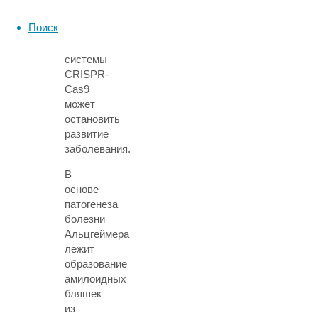
нейронов
Поиск
при
помощи
системы
CRISPR-
Cas9
может
остановить
развитие
заболевания.
В
основе
патогенеза
болезни
Альцгеймера
лежит
образование
амилоидных
бляшек
из