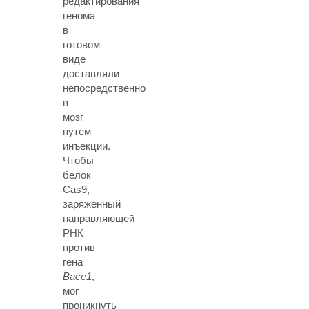
редактирования
генома
в
готовом
виде
доставляли
непосредственно
в
мозг
путем
инъекции.
Чтобы
белок
Cas9,
заряженный
направляющей
РНК
против
гена
Bace1
,
мог
проникнуть