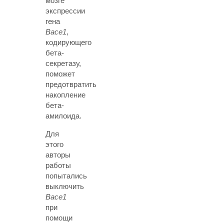
мозге
экспрессии
гена
Bace1
,
кодирующего
бета-
секретазу,
поможет
предотвратить
накопление
бета-
амилоида.
Для
этого
авторы
работы
попытались
выключить
Bace1
при
помощи