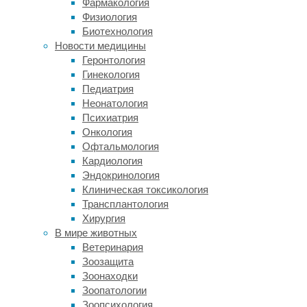
Фармакология
в
Физиология
ДНК,
Биотехнология
ученые
Новости медицины
рассматривают
Геронтология
направленное
Гинекология
управление
Педиатрия
экспрессией
Неонатология
генов
Психиатрия
в
Онкология
нейронах
Офтальмология
как
Кардиология
перспективное
Эндокринология
средство
Клиническая токсикология
облегчения
Трансплантология
симптомов
Хирургия
этих
В мире животных
болезней.
Ветеринария
К
Зоозащита
примеру,
Зоонаходки
подавление
Зоопатологии
экспрессии
Зоопсихология