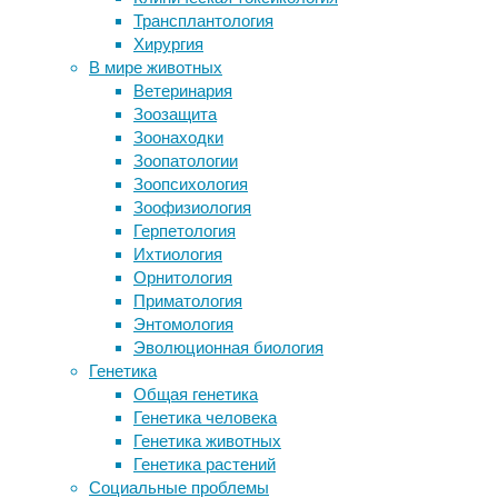
13/03/2019
Трансплантология
здоровье
биотехнология
,
Хирургия
Загрязнение воздуха мешает
болезнь
В мире животных
спариванию насекомых
Альцгеймера
,
Ветеринария
Бактерии ожирения портят
генная
Зоозащита
иммунитет, тем самым помогая
инженерия
,
Зоонаходки
выжить злокачественным клеткам
медицина
,
Зоопатологии
мозг
,
Зоопсихология
Следите за новостями
нейрофизиология
,
Зоофизиология
память
Герпетология
Ихтиология
Корейские
Орнитология
ученые
Приматология
смогли
Энтомология
внести
Эволюционная биология
мутации
Генетика
в
Общая генетика
ДНК
Генетика человека
зрелых
Генетика животных
нейронов
Генетика растений
в
Социальные проблемы
мозге