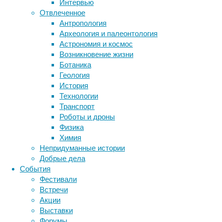
Интервью
биотехнология
вирусы
восприятие
Отвлеченное
животные
генетика
дети
диагностика
Антропология
Сделать
здоровье
знания
иммунитет
Археология и палеонтология
это
Астрономия и космос
инфекции
инструменты и методы
удалось
Возникновение жизни
исследования
при
климат
когнитивистика
Ботаника
помощи
медицина
Геология
нанокомплексов
метаболизм
лекарства
История
с
мозг
Технологии
неврология
наука
белком
Транспорт
нейробиология
нейроновости
Cas9,
Роботы и дроны
«заряженным»
нейрофизиология
общество
обучение
Физика
против
питание
онкология
память
палеонтология
Химия
гена,
психология
поведение
психиатрия
Непридуманные истории
участвующего
Добрые дела
социология
социальные проблемы
сон
в
События
физиология
эволюция
экология
развитии
Фестивали
болезни,
эмоции
эпидемия
этология
Встречи
которые
Акции
вводили
Выставки
мышам
Форумы