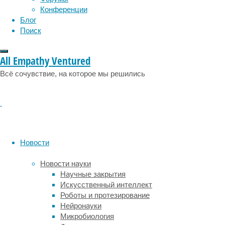
в
Конференции
мозг.
Блог
Статья
Поиск
опубликована
в
журнале
All Empathy Ventured
Nature
Всё сочувствие, на которое мы решились
Neuroscience
.
Несмотря
на
то,
что
причиной
Новости
развития
нейродегенеративных
Новости науки
заболеваний
Научные закрытия
далеко
Искусственный интеллект
не
Роботы и протезирование
всегда
Нейронауки
становятся
Микробиология
мутации