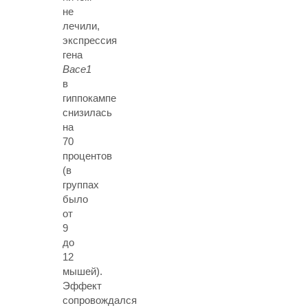
не
лечили,
экспрессия
гена
Bace1
в
гиппокампе
снизилась
на
70
процентов
(в
группах
было
от
9
до
12
мышей).
Эффект
сопровождался