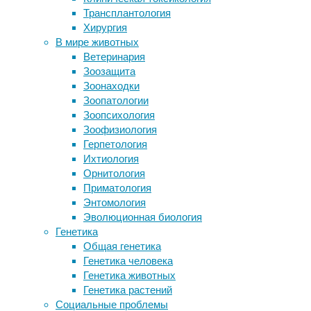
заболев
Трансплантология
Развитый эмоциональный интеллект
присутс
Хирургия
помог распознать фейковые новости
поставл
В мире животных
Печень-компас
белкам.
Ветеринария
Как глобальное потепление отупляет
к липид
Зоозащита
ящериц
Зоонаходки
Учёные нашли способ «выключить»
Свои эк
Зоопатологии
пищевую аллергию
анализи
Зоопсихология
В мозге
Зоофизиология
различн
Герпетология
стресс.
Ихтиология
Альцге
Орнитология
нарушит
Приматология
Альцгей
Энтомология
эти фак
Эволюционная биология
Генетика
Чтобы о
Общая генетика
липидны
Генетика человека
соврем
Генетика животных
микроск
Генетика растений
использ
Социальные проблемы