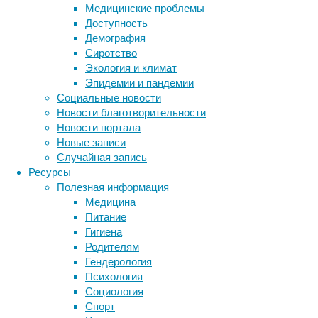
чувстви
Медицинские проблемы
Доступность
Они выя
Демография
себя, к
Сиротство
жировым
Экология и климат
так и б
Эпидемии и пандемии
липидов
Социальные новости
Новости благотворительности
Вместо 
Новости портала
окрашив
Новые записи
водород
Случайная запись
естеств
Ресурсы
увидеть
Полезная информация
нарушая
Медицина
Получен
Питание
патоген
Гигиена
липидов
Родителям
будет н
Гендерология
стать п
Психология
Социология
Спорт