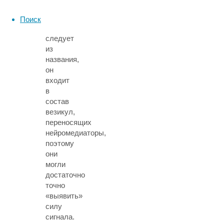
2А
(SV2A).
Поиск
Как
следует
из
названия,
он
входит
в
состав
везикул,
переносящих
нейромедиаторы,
поэтому
они
могли
достаточно
точно
«выявить»
силу
сигнала.