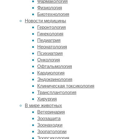
Фармакология
Физиология
Говард
Биотехнология
Федероф
Новости медицины
(Howard
Геронтология
Federoff),
Гинекология
невропатолог
Педиатрия
Университета
Неонатология
Джорджтауна
Психиатрия
в
Онкология
Вашингтоне,
Офтальмология
не
Кардиология
принимавший
Эндокринология
участие
Клиническая токсикология
в
Трансплантология
исследовании,
Хирургия
уже
В мире животных
окрестил
Ветеринария
работу
Зоозащита
«святым
Зоонаходки
Граалем
Зоопатологии
нейронауки».
Зоопсихология