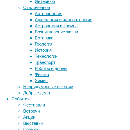
Интервью
коммуникацией
Отвлеченное
нейронов
Антропология
живого
Метки
Археология и палеонтология
мозга
биология
Астрономия и космос
человека,
бактерии
ДНК
Возникновение жизни
а
биотехнология
вирусы
восприятие
Ботаника
назвали
животные
генетика
дети
диагностика
Геология
они
здоровье
знания
иммунитет
История
её
Технологии
инфекции
инструменты и методы
«изображение
Транспорт
плотности
исследования
климат
когнитивистика
Роботы и дроны
синапсов»
медицина
Физика
(synaptic
метаболизм
лекарства
Химия
density
мозг
Непридуманные истории
неврология
imaging),
наука
Добрые дела
о
нейробиология
нейроновости
События
чём
нейрофизиология
общество
обучение
Фестивали
написали
питание
онкология
память
палеонтология
Встречи
в
психология
поведение
психиатрия
Акции
Science
Выставки
Translational
социология
социальные проблемы
сон
Форумы
Medicine
.