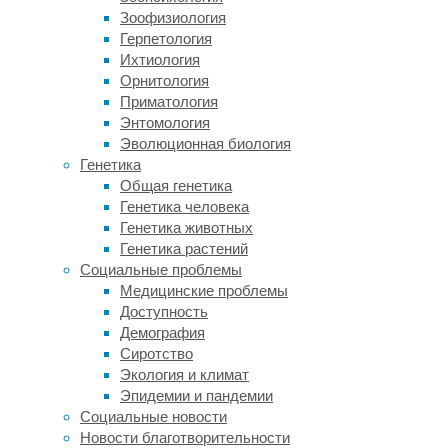
Метод
Зоофизиология
действует
Герпетология
следующим
Ихтиология
образом.
Орнитология
Меченую
Приматология
короткоживущим
Энтомология
радиоизотопом,
Эволюционная биология
распадающимся
Генетика
с
Общая генетика
выделением
Генетика человека
позитрона
Генетика животных
молекулу
Генетика растений
вводят
Социальные проблемы
в
Медицинские проблемы
ткань
Доступность
мозга,
Демография
которая
Сиротство
при
Экология и климат
позитронно-
Эпидемии и пандемии
эмиссионной
Социальные новости
томографии
Новости благотворительности