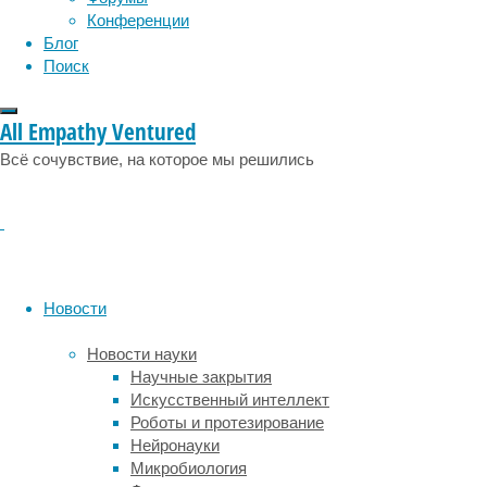
физиология
эволюция
экология
Конференции
Картирование
эмоции
эпидемия
этология
Блог
особенностей
Поиск
«общения»
нейронов
может
All Empathy Ventured
помочь,
Всё сочувствие, на которое мы решились
в
том
числе,
в
диагностике
и
в
Новости
лучшем
понимании
Новости науки
заболеваний
Научные закрытия
от
Искусственный интеллект
эпилепсии
Роботы и протезирование
до
Нейронауки
болезни
Микробиология
Альцгеймера.