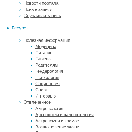
(ПЭТ,
Новости портала
подробнее
Новые записи
о
Случайная запись
методе
читайте
Ресурсы
в
нашей
Полезная информация
статье
),
Медицина
делает
Питание
видимыми
Гигиена
определённые
Родителям
области
Гендерология
мозга.
Психология
В
Социология
случае
Спорт
исследования
Интервью
йельских
Отвлеченное
нейробиологов,
Антропология
«подсвечивались»
Археология и палеонтология
именно
Астрономия и космос
синапсы.
Возникновение жизни