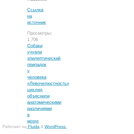
Ссылка
на
источник
Просмотры:
1 706
Собаки
учуяли
эпилептический
припадок
у
человека
«Левочелюстность»
цихлид
объяснили
анатомическими
различиями
в
мозге
Работает на
Fluida
&
WordPress.