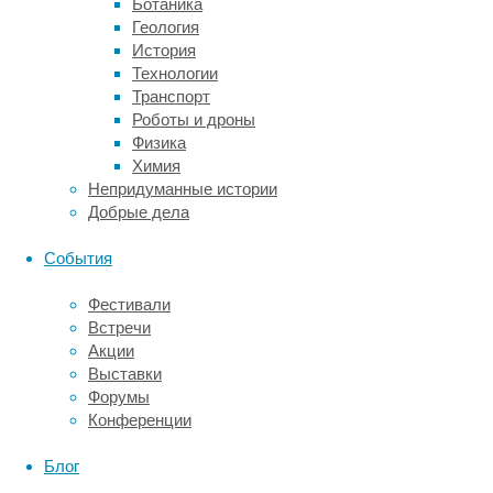
Ботаника
Процедуру
Геология
изучали
История
на
Технологии
бабуинах.
Транспорт
Им
Роботы и дроны
вводили
Физика
радиоактивную
Химия
молекулу,
Непридуманные истории
меченую
Добрые дела
радиоизотопом
11
C
События
11
([
C]UCB-
J)
Фестивали
которая
Встречи
должна
Акции
была
Выставки
«цепляться»
Форумы
к
Конференции
синаптическому
везикулярному
Блог
гликопротеину