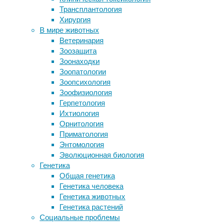
инструменты
Трансплантология
помощью языка
и
Хирургия
Синдром хронической усталости
методы
,
В мире животных
прописали в мозге
мозг
,
Ветеринария
Генетики секвенировали Y-
нейробиология
,
Зоозащита
хромосому, завершив расшифровку
нейроновости
Зоонаходки
ДНК человека
Зоопатологии
Обнаружены генетические
До
Зоопсихология
доказательства влияния таламуса
недавних
Зоофизиология
на память
пор
Герпетология
Между типом личности и тягой к
исследователям
Ихтиология
ЗОЖ нашли связь
не
Орнитология
удавалось
Приматология
Следите за новостями
запечатлеть
Энтомология
«общение»
Эволюционная биология
нейронов
Генетика
между
Общая генетика
собой
Генетика человека
в
Генетика животных
живом
Генетика растений
мозге,
Социальные проблемы