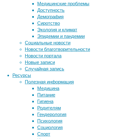
не
Медицинские проблемы
вскрывая
Доступность
при
Демография
этом
Сиротство
череп.
Экология и климат
Эпидемии и пандемии
Социальные новости
Три проекции ПЭТ синаптической плотности
Новости благотворительности
Новости портала
Группа
Новые записи
учёных
Случайная запись
Йельского
Ресурсы
университета
Полезная информация
в
Медицина
2016
Питание
году
Гигиена
разработала
Родителям
неинвазивную
Гендерология
технику
Психология
для
Социология
«наблюдения»
Спорт
за