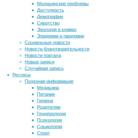
Медицинские проблемы
по
Доступность
н
Демография
на
Сиротство
ри
Экология и климат
Главным
Эпидемии и пандемии
липосах
Социальные новости
разрабо
Новости благотворительности
активир
Новости портала
амилоид
Новые записи
материа
Случайная запись
Ресурсы
В испыт
Полезная информация
получат
Медицина
Питание
Гигиена
Родителям
Ссылка 
Гендерология
Просмо
Психология
Культур
Социология
Модифи
Спорт
Работает на
Fluida
&
WordPress.