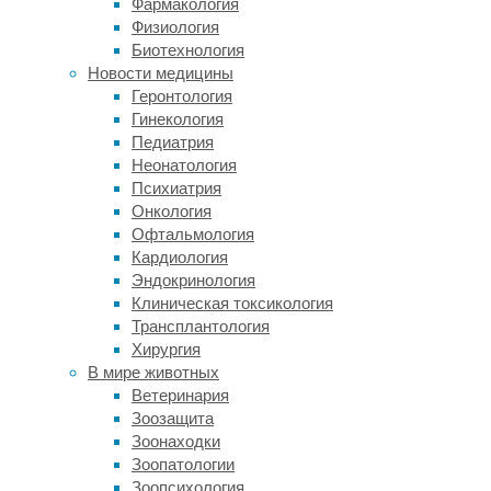
Фармакология
велики
Физиология
в
Биотехнология
Арктике.
Новости медицины
Летом
Геронтология
солнце
Гинекология
почти
Педиатрия
не
Неонатология
заходит,
Психиатрия
а
Онкология
зимой
Офтальмология
его
Кардиология
практически
Эндокринология
нет.
Клиническая токсикология
По
Трансплантология
этой
Хирургия
причине
В мире животных
организмы
Ветеринария
полярных
Зоозащита
животных
Зоонаходки
должны
Зоопатологии
подстраиваться
Зоопсихология