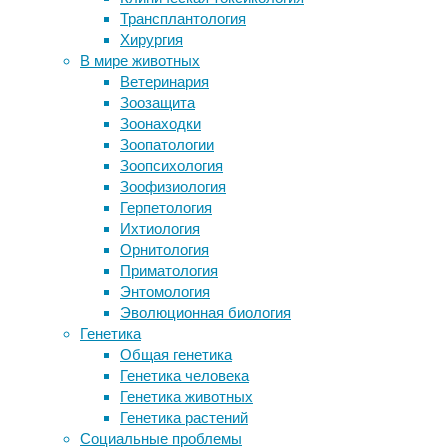
Трансплантология
Покупка недвижимости в Турции: что
Ученые
Хирургия
должен знать инвестор
выявили,
В мире животных
Протез ноги с биологической
что,
Ветеринария
обратной связью показался
чем
Зоозащита
субъективно легче
больше
Зоонаходки
Определен состав участников
времени
Зоопатологии
эксперимента SIRIUS-21,
северные
Зоопсихология
имитирующего полет на Луну
олени
Зоофизиология
жуют
Герпетология
жвачку,
Следите за новостями
Ихтиология
тем
Орнитология
меньше
Приматология
времени
Энтомология
им
Эволюционная биология
требуется
Генетика
для
Общая генетика
сна.
Генетика человека
Это
Генетика животных
помогает
Генетика растений
животным
Социальные проблемы
лучше