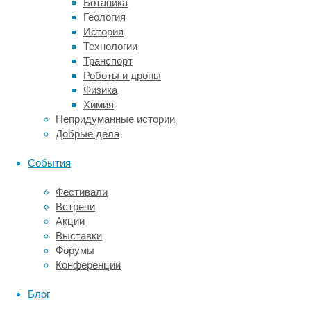
Ботаника
проводили
Геология
исследование
История
во
Технологии
время
Транспорт
осеннего
Роботы и дроны
равноденствия,
Физика
а
Химия
также
Непридуманные истории
летнего
Добрые дела
и
зимнего
События
солнцестояния.
В
Фестивали
эксперименте
Встречи
участвовали
Акции
взрослые
Выставки
самки
Форумы
евразийских
Конференции
тундровых
оленей
Блог
в