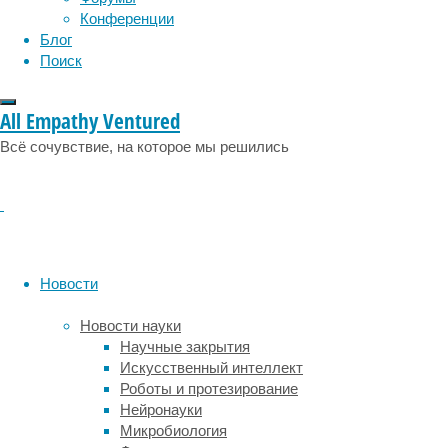
темного
Конференции
сезонов.
Блог
Они
Поиск
регулируются
количеством
света
All Empathy Ventured
в
Всё сочувствие, на которое мы решились
окружающей
среде.
Различия
в
яркости
света
в
Новости
разное
время
Новости науки
суток
Научные закрытия
летом
Искусственный интеллект
или
Роботы и протезирование
зимой
Нейронауки
не
Микробиология
так