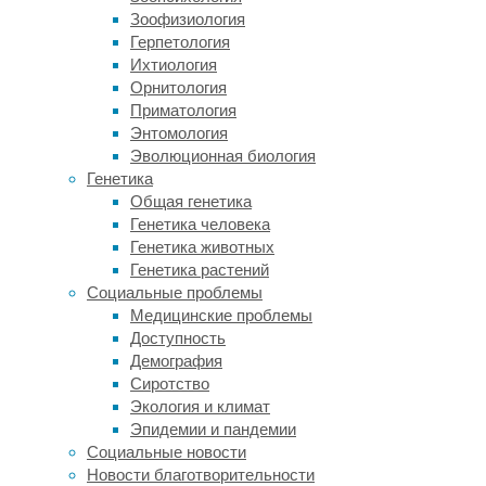
в
Зоофизиология
регуляции
Герпетология
циркадных
Ихтиология
ритмов,
Орнитология
периодов
Приматология
сна
Энтомология
и
Эволюционная биология
бодрствования.
Генетика
Однако
Общая генетика
ранее
Генетика человека
не
Генетика животных
было
Генетика растений
известно,
Социальные проблемы
влияют
Медицинские проблемы
ли
Доступность
сезонные
Демография
различия
Сиротство
в
Экология и климат
освещенности
Эпидемии и пандемии
на
Социальные новости
продолжительность
Новости благотворительности