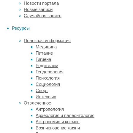
и
Новости портала
качество
Новые записи
сна
Случайная запись
оленей.
Ресурсы
Чтобы
изучить
Полезная информация
влияние
Медицина
сменяющихся
Питание
света
Гигиена
и
Родителям
темноты
Гендерология
на
Психология
характер
Социология
сна
Спорт
оленей,
Интервью
ученые
Отвлеченное
сделали
Антропология
животным
Археология и палеонтология
электроэнцефалографию
Астрономия и космос
(ЭЭГ).
Возникновение жизни
Авторы