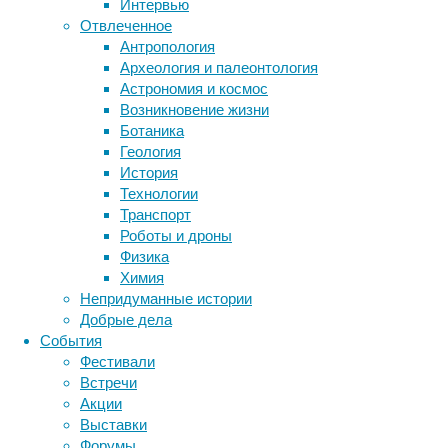
Интервью
организмов
биология
Отвлеченное
бактерии
ДНК
важную
Антропология
биотехнология
вирусы
роль
восприятие
Археология и палеонтология
животные
генетика
играют
дети
диагностика
Астрономия и космос
циркадные
здоровье
знания
иммунитет
Возникновение жизни
ритмы
Ботаника
инфекции
инструменты и методы
—
Геология
исследования
изменения
климат
когнитивистика
История
физиологических
медицина
Технологии
процессов
метаболизм
лекарства
Транспорт
в
мозг
Роботы и дроны
неврология
наука
организме,
Физика
нейробиология
нейроновости
связанные
Химия
со
нейрофизиология
общество
обучение
Непридуманные истории
сменой
питание
онкология
память
палеонтология
Добрые дела
дня
психология
поведение
психиатрия
События
и
Фестивали
социология
социальные проблемы
сон
ночи
Встречи
физиология
эволюция
экология
или
Акции
светлого
эмоции
эпидемия
этология
Выставки
и
Форумы