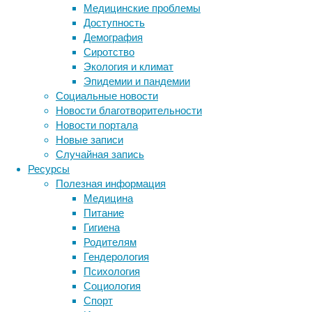
Медицинские проблемы
подготовиться
Доступность
к
Демография
полярное
Сиротство
зиме.
Экология и климат
Исследование
Эпидемии и пандемии
опубликовано
Социальные новости
в
Новости благотворительности
журнале
Новости портала
Current
Новые записи
Biology
.
Случайная запись
Ресурсы
Полезная информация
Медицина
Питание
Гигиена
Родителям
Гендерология
В
Психология
жизни
Социология
многих
Спорт
Метки
живых