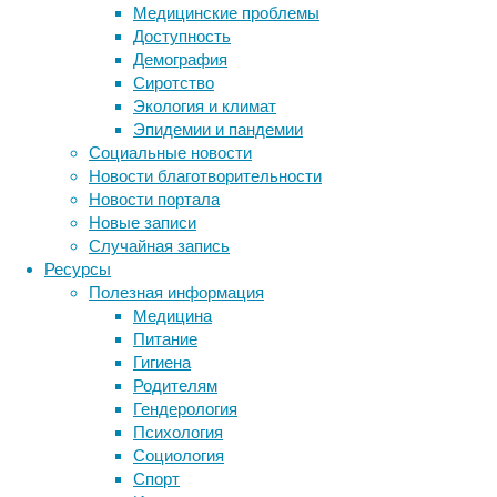
Медицинские проблемы
пожилых
Доступность
вели та
Демография
Универс
Сиротство
В самом
Экология и климат
были в 
Эпидемии и пандемии
Социальные новости
Средний
Новости благотворительности
процент
Новости портала
Результ
Новые записи
(ликвор
Случайная запись
Общее с
Ресурсы
Результ
Полезная информация
второго
Медицина
жидкост
Питание
мозге и
Гигиена
ранним 
Родителям
нормаль
Гендерология
Альцгей
Психология
мозг.
Социология
Спорт
«Наличи