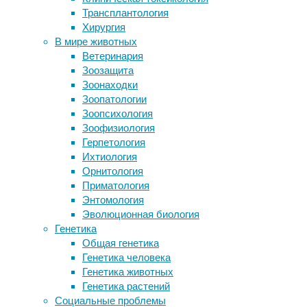
бляшек 
Трансплантология
Страсти по Корвалолу
когнит
Хирургия
С какого возраста мы помним себя?
этапа, 
В мире животных
Оказывается, с более раннего, чем
неправи
Ветеринария
мы сами считаем
К факто
Зоозащита
Трехметрового крокодилиформа
заболев
Зоонаходки
Kostensuchus atrox назвали
заболев
Зоопатологии
охотником на динозавров
однако 
Зоопсихология
Чрезмерная «стерильность» —
неясным
Зоофизиология
причина возникновения лейкозов у
журнал
Герпетология
детей
ускорен
Ихтиология
наруше
Орнитология
Приматология
Отметим
Энтомология
на прот
Эволюционная биология
основан
Генетика
мозга о
Общая генетика
четко о
Генетика человека
снижени
Генетика животных
Генетика растений
Чтобы р
Социальные проблемы
данных 