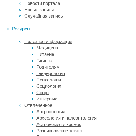
Пока
Новости портала
что
Новые записи
учёные
Случайная запись
не
предложили
Ресурсы
единой
картины
Полезная информация
изменений
Медицина
в
Питание
головном
Гигиена
мозге,
Родителям
приводящей
Гендерология
к
Психология
аутизму.
Социология
Среди
Спорт
гипотез:
Интервью
избыток
Отвлеченное
нейронов
Антропология
в
Археология и палеонтология
некоторых
Астрономия и космос
областях
Возникновение жизни
мозга,