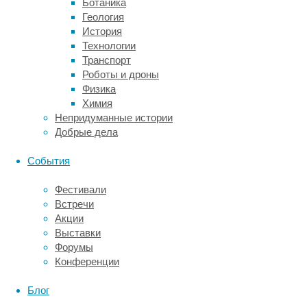
Ботаника
разбалансировка
Геология
возбуждения
История
и
Технологии
торможения
Транспорт
в
Роботы и дроны
нейросетях,
Физика
нарушения
Химия
в
Непридуманные истории
нейромиграции
Добрые дела
на
ранних
События
стадиях
развития,
Фестивали
неправильное
Встречи
формирование
Акции
дендритных
Выставки
синапсов
Форумы
и
Конференции
шипиков.
Блог
4.