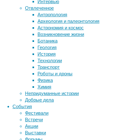
биология
Интервью
бактерии
ДНК
Отвлеченное
биотехнология
вирусы
восприятие
Антропология
животные
генетика
дети
диагностика
Археология и палеонтология
здоровье
знания
иммунитет
Астрономия и космос
Возникновение жизни
инфекции
инструменты и методы
Ботаника
1.
исследования
климат
когнитивистика
Геология
Распространённость
медицина
История
аутизма
метаболизм
лекарства
Технологии
в
мозг
Транспорт
неврология
наука
мире
Роботы и дроны
нейробиология
нейроновости
очень
Физика
высока.
нейрофизиология
общество
обучение
Химия
Данные
питание
онкология
память
палеонтология
Непридуманные истории
разнятся,
психология
поведение
психиатрия
Добрые дела
но
События
социология
социальные проблемы
в
сон
Фестивали
физиология
целом
эволюция
экология
Встречи
можно
эмоции
эпидемия
этология
Акции
говорить
Выставки
об
Форумы