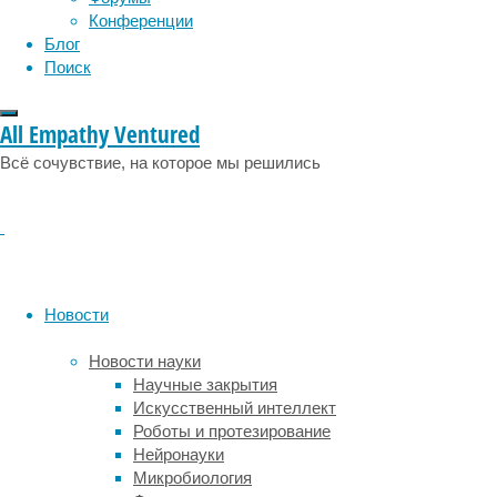
1
Конференции
человеке
Блог
на
Поиск
1000
для
истинного
All Empathy Ventured
аутизма
Всё сочувствие, на которое мы решились
и
в
шесть
раз
больше
для
расстройств
Новости
аутистического
спектра.
Новости науки
Научные закрытия
2.
Искусственный интеллект
Число
Роботы и протезирование
поставленных
Нейронауки
диагнозов
Микробиология
«аутизм»,