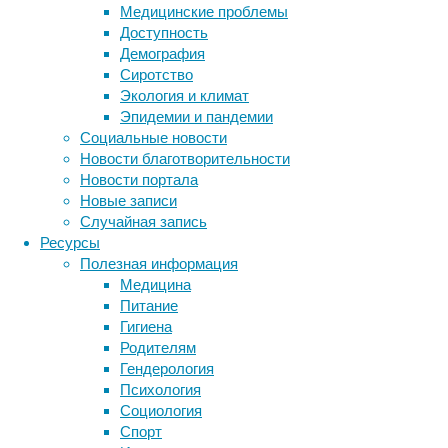
день
Медицинские проблемы
информирования
Доступность
об
Демография
этом
Сиротство
заболевании
Экология и климат
еще
Эпидемии и пандемии
нескоро,
Социальные новости
в
Новости благотворительности
начале
Новости портала
апреля
Новые записи
—
Случайная запись
это
Ресурсы
не
Полезная информация
повод
Медицина
напоминать
Питание
о
Гигиена
расстройствах
Родителям
аутического
Гендерология
спектра
Психология
раз
Социология
Метки
в
Спорт
год.