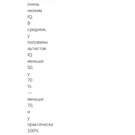
очень
низким
IQ
.
В
среднем,
у
половины
аутистов
IQ
меньше
50,
у
70
%
—
меньше
70,
и
у
практически
100%