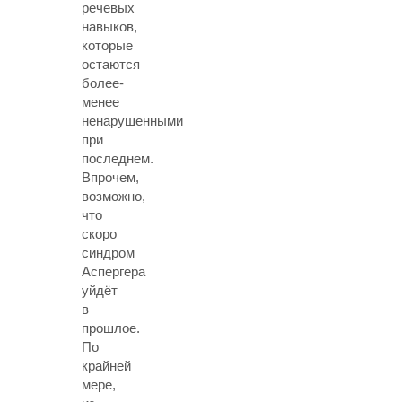
речевых
навыков,
которые
остаются
более-
менее
ненарушенными
при
последнем.
Впрочем,
возможно,
что
скоро
синдром
Аспергера
уйдёт
в
прошлое.
По
крайней
мере,