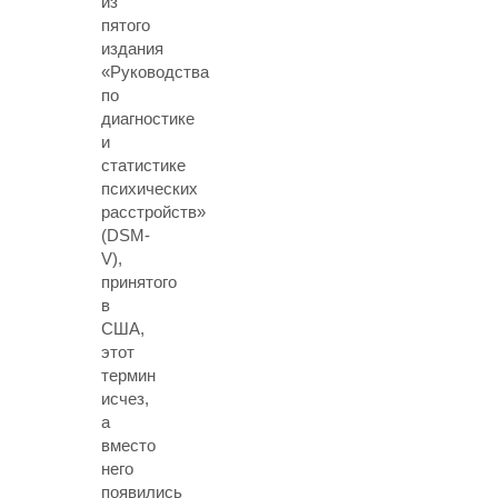
из
пятого
издания
«Руководства
по
диагностике
и
статистике
психических
расстройств»
(DSM-
V),
принятого
в
США,
этот
термин
исчез,
а
вместо
него
появились