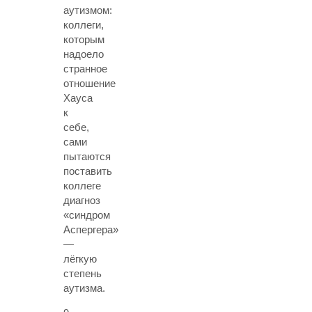
аутизмом:
коллеги,
которым
надоело
странное
отношение
Хауса
к
себе,
сами
пытаются
поставить
коллеге
диагноз
«синдром
Аспергера»
—
лёгкую
степень
аутизма.