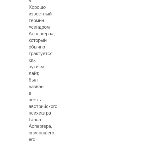
9.
Хорошо
известный
термин
«синдром
Аспергера»
,
который
обычно
трактуется
как
аутизм-
лайт,
был
назван
в
честь
австрийского
психиатра
Ганса
Аспергера,
описавшего
его