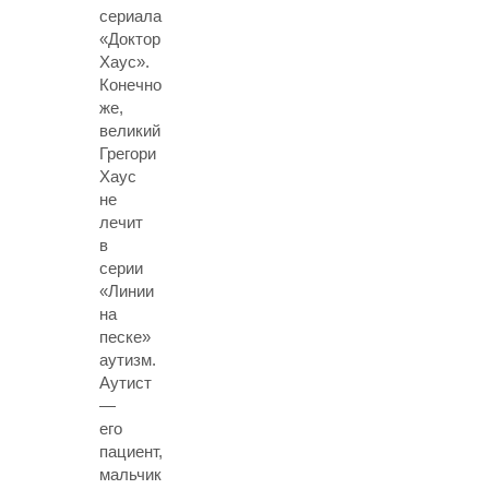
сериала
«Доктор
Хаус»
.
Конечно
же,
великий
Грегори
Хаус
не
лечит
в
серии
«Линии
на
песке»
аутизм.
Аутист
—
его
пациент,
мальчик