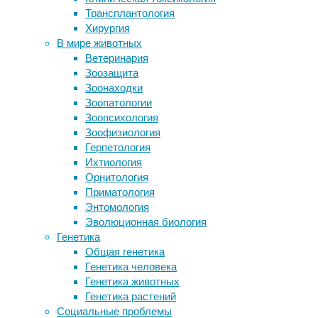
Трансплантология
медицина
,
автозапчасти на ВАЗ
Хирургия
мозг
,
Как нужно ронять еду
В мире животных
нейробиология
,
«Увольнение с работы — последний
Ветеринария
нейроновости
,
способ защиты врачей. Похоже,
Зоозащита
память
других прав у нас не осталось»
Зоонаходки
Эволюцию «супербактерий»
Мы
Зоопатологии
воспроизвели в миниатюре
продолжаем
Зоопсихология
нашу
Зоофизиология
Следите за новостями
традиционную
Герпетология
рубрику
Ихтиология
«10
Орнитология
фактов».
Приматология
Сегодня
Энтомология
мы
Эволюционная биология
поговорим
Генетика
о
Общая генетика
важном
Генетика человека
заболевании:
Генетика животных
аутизме.
Генетика растений
Конечно,
Социальные проблемы