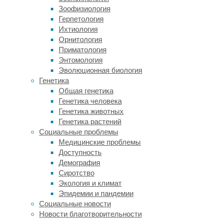
это
Зоофизиология
связано
Герпетология
с
Ихтиология
ростом
Орнитология
заболеваемости,
Приматология
а
Энтомология
не
Эволюционная биология
с
Генетика
уточнением
Общая генетика
критериев
Генетика человека
диагностики
Генетика животных
и
Генетика растений
правилами
Социальные проблемы
системы
Медицинские проблемы
здравоохранения.
Доступность
Демография
Сиротство
Экология и климат
Эпидемии и пандемии
Социальные новости
3.
Новости благотворительности