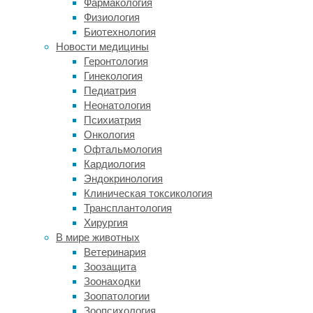
Фармакология
например,
Физиология
в
Биотехнология
США,
Новости медицины
за
Геронтология
последние
Гинекология
годы
Педиатрия
сильно
Неонатология
выросло
Психиатрия
(с
Онкология
1996
Офтальмология
по
Кардиология
2007
Эндокринология
год
Клиническая токсикология
—
Трансплантология
в
Хирургия
5
В мире животных
раз).
Ветеринария
Однако,
Зоозащита
не
Зоонаходки
факт,
Зоопатологии
что
Зоопсихология