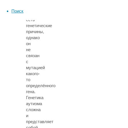
У
аутизма
Поиск
несомненно
есть
генетические
причины
,
однако
он
не
связан
с
мутацией
какого-
то
определённого
гена.
Генетика
аутизма
сложна
и
представляет
собой