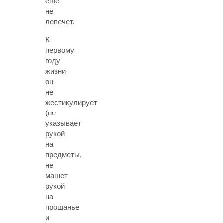
ещё
не
лепечет
.
К
первому
году
жизни
он
не
жестикулирует
(не
указывает
рукой
на
предметы,
не
машет
рукой
на
прощанье
и