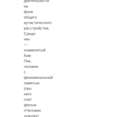
деятельности
на
фоне
общего
аутистического
расстройства.
Среди
них
—
знаменитый
Ким
Пик,
человек
с
феноменальной
памятью
(про
него
снят
фильм
«Человек
дождя»)