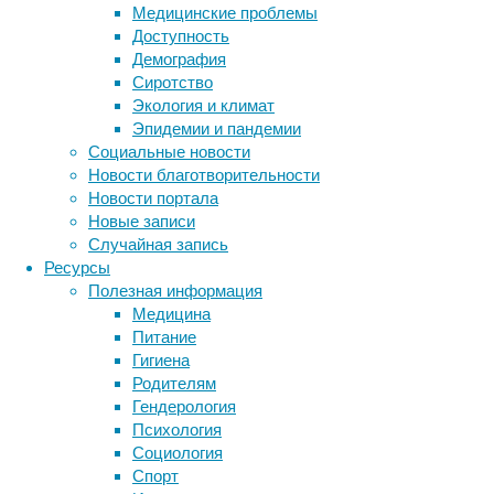
чужие
Медицинские проблемы
эмоции?
Доступность
Где
Демография
в
Сиротство
Европе
Экология и климат
можно
Эпидемии и пандемии
найти
Социальные новости
проказу?
Новости благотворительности
Новости портала
Новые записи
Случайная запись
Ресурсы
Полезная информация
Эти
Медицина
и
Питание
другие
Гигиена
волнующие
Родителям
вопросы
Гендерология
современной
Психология
науки
Социология
–
Спорт