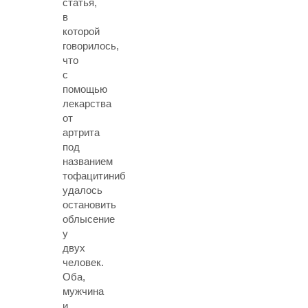
статья,
в
которой
говорилось,
что
с
помощью
лекарства
от
артрита
под
названием
тофацитиниб
удалось
остановить
облысение
у
двух
человек.
Оба,
мужчина
и