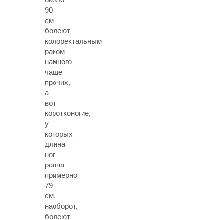
90
см
болеют
колоректальным
раком
намного
чаще
прочих,
а
вот
коротконогие,
у
которых
длина
ног
равна
примерно
79
см,
наоборот,
болеют