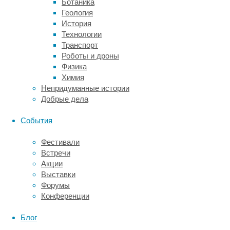
Ботаника
считать
Геология
проказу
История
средневековой
Технологии
болезнью,
Транспорт
которая
Роботы и дроны
давным-
Физика
давно
Химия
оставила
Непридуманные истории
людей
Добрые дела
в
покое
События
–
по
Фестивали
крайней
Встречи
мере,
Акции
если
Выставки
говорить
Форумы
о
Конференции
развитых
странах.
Блог
Людей