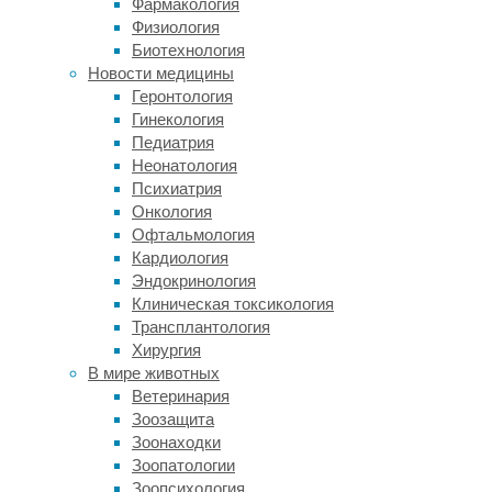
Фармакология
нас
Физиология
радуют,
Биотехнология
настолько
Новости медицины
не
Геронтология
укладываются
Гинекология
в
Педиатрия
повседневную
Неонатология
картину
Психиатрия
мира
Онкология
и
Офтальмология
настолько
Кардиология
превосходят
Эндокринология
любую
Клиническая токсикология
фантазию,
Трансплантология
что
Хирургия
остаётся
В мире животных
только
Ветеринария
застыть
Зоозащита
в
Зоонаходки
удивлении.
Зоопатологии
Однако
Зоопсихология