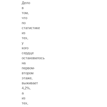
Дело
в
том,
что
по
статистике
из
тех,
у
кого
сердце
остановилось
на
первом-
втором
этаже,
выживает
4,2%,
а
из
тех,