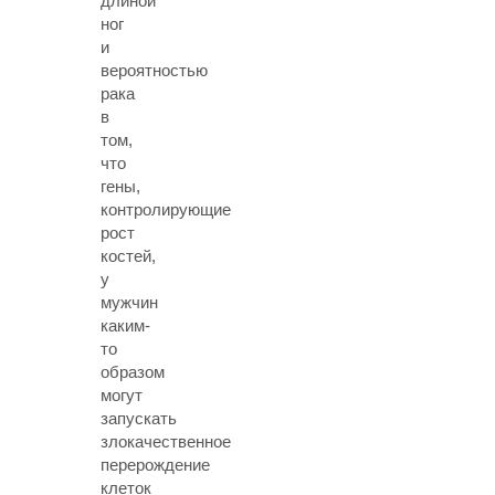
длиной
ног
и
вероятностью
рака
в
том,
что
гены,
контролирующие
рост
костей,
у
мужчин
каким-
то
образом
могут
запускать
злокачественное
перерождение
клеток