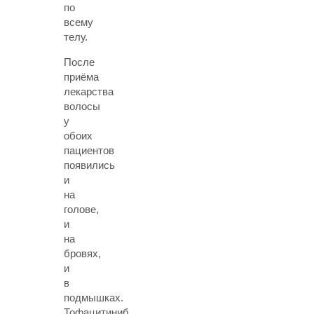
по
всему
телу.
После
приёма
лекарства
волосы
у
обоих
пациентов
появились
и
на
голове,
и
на
бровях,
и
в
подмышках.
Тофацитиниб