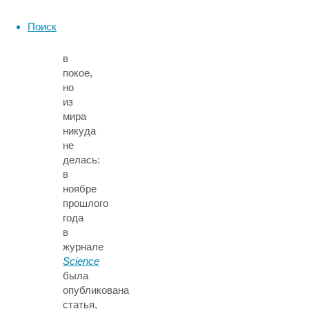
она,
может,
Поиск
и
оставила
в
покое,
но
из
мира
никуда
не
делась:
в
ноябре
прошлого
года
в
журнале
Science
была
опубликована
статья,