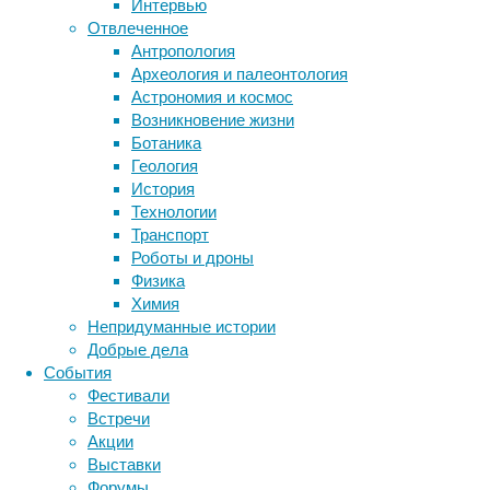
в
Интервью
коротком
Отвлеченное
обзоре
Антропология
Метки
самых
Археология и палеонтология
биология
странных
Астрономия и космос
бактерии
ДНК
медицинских
Возникновение жизни
биотехнология
вирусы
восприятие
исследований
Ботаника
животные
генетика
дети
диагностика
2016-
Геология
здоровье
знания
иммунитет
го
История
года.
Технологии
инфекции
инструменты и методы
Транспорт
исследования
Наука
климат
когнитивистика
Роботы и дроны
бывает
медицина
Физика
метаболизм
разная
лекарства
Химия
–
мозг
Непридуманные истории
неврология
наука
теоретическая,
Добрые дела
нейробиология
нейроновости
экспериментальная,
События
нейрофизиология
простая,
общество
обучение
Фестивали
питание
сложная,
онкология
память
палеонтология
Встречи
интересная,
психология
поведение
психиатрия
Акции
скучная,
Выставки
социология
социальные проблемы
сон
и
Форумы