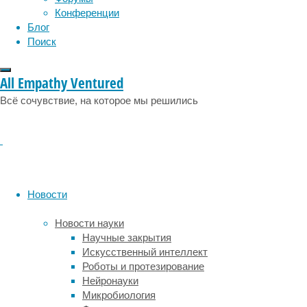
физиология
эволюция
экология
пр.,
Конференции
эмоции
эпидемия
этология
и
Блог
пр.
Поиск
Бывает
даже
All Empathy Ventured
смешная
и
Всё сочувствие, на которое мы решились
странная.
Но
смешная
и
странная
–
Новости
не
обязательно
Новости науки
плохая,
Научные закрытия
просто
Искусственный интеллект
порой
Роботы и протезирование
результаты,
Нейронауки
которыми
Микробиология
исследователи