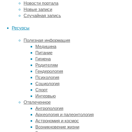
как
Новости портала
только
Новые записи
прочтёт
Случайная запись
список
из
Ресурсы
семи
самых
Полезная информация
диковинных
Медицина
медицинских
Питание
исследований
Гигиена
уходящего
Родителям
года,
Гендерология
составленный
Психология
порталом
Социология
LiveScience
.
Спорт
Интервью
Отвлеченное
Красная белка – ещё один, помимо девятипо
Антропология
Археология и палеонтология
1.
Астрономия и космос
Мы
Возникновение жизни
привыкли